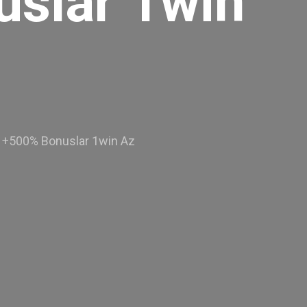
uslar 1win
, +500% Bonuslar 1win Az