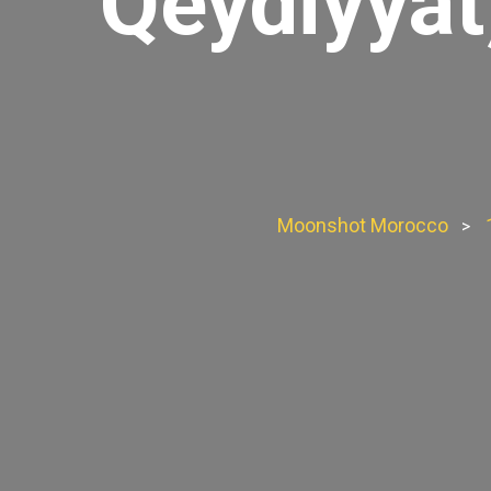
Qeydiyyat
Moonshot Morocco
>