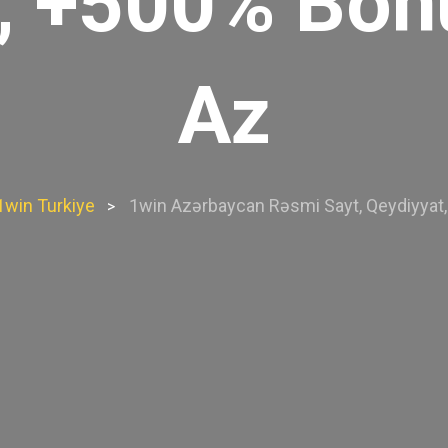
, +500% Bon
Az
1win Turkiye
1win Azərbaycan Rəsmi Sayt, Qeydiyyat
>