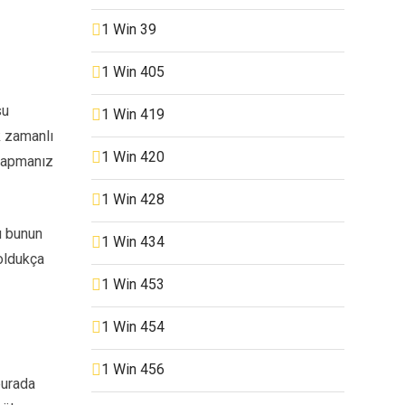
1 Win 39
1 Win 405
su
1 Win 419
k zamanlı
1 Win 420
 yapmanız
1 Win 428
u bunun
1 Win 434
 oldukça
1 Win 453
1 Win 454
1 Win 456
burada