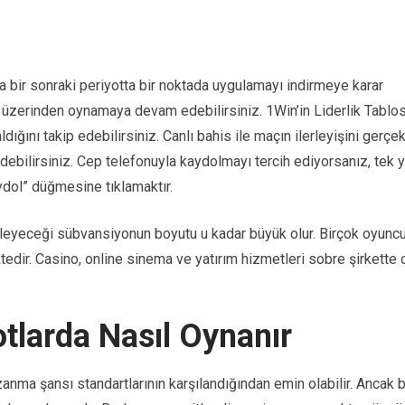
 bir sonraki periyotta bir noktada uygulamayı indirmeye karar
cı üzerinden oynamaya devam edebilirsiniz. 1Win’in Liderlik Tablo
ğını takip edebilirsiniz. Canlı bahis ile maçın ilerleyişini gerçe
edebilirsiniz. Cep telefonuyla kaydolmayı tercih ediyorsanız, tek
dol” düğmesine tıklamaktır.
 “ekleyeceği sübvansiyonun boyutu u kadar büyük olur. Birçok oyunc
ktedir. Casino, online sinema ve yatırım hizmetleri sobre şirkette
larda Nasıl Oynanır
nma şansı standartlarının karşılandığından emin olabilir. Ancak 