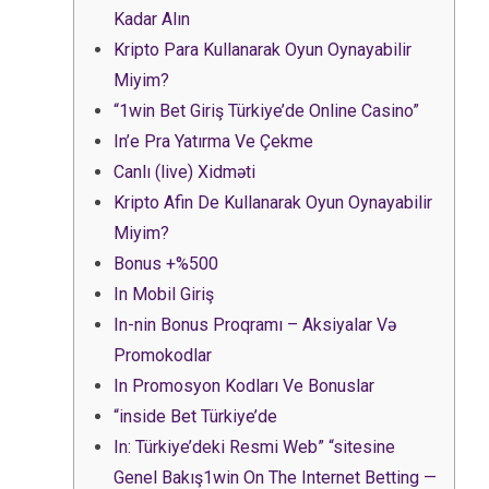
Kadar Alın
Kripto Para Kullanarak Oyun Oynayabilir
Miyim?
“1win Bet Giriş Türkiye’de Online Casino”
In’e Pra Yatırma Ve Çekme
Canlı (live) Xidməti
Kripto Afin De Kullanarak Oyun Oynayabilir
Miyim?
Bonus +%500
In Mobil Giriş
In-nin Bonus Proqramı – Aksiyalar Və
Promokodlar
In Promosyon Kodları Ve Bonuslar
“inside Bet Türkiye’de
In: Türkiye’deki Resmi Web” “sitesine
Genel Bakış1win On The Internet Betting —