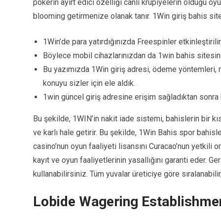
pokerin ayırt edici özelliği canlı krupiyelerin olduğu 
blooming getirmenize olanak tanır. 1Win giriş bahis si
1Win’de para yatırdığınızda Freespinler etkinleştirili
Böylece mobil cihazlarınızdan da 1win bahis sitesine
Bu yazımızda 1Win giriş adresi, ödeme yöntemleri, 
konuyu sizler için ele aldık.
1win güncel giriş adresine erişim sağladıktan sonra ku
Bu şekilde, 1WIN’in nakit iade sistemi, bahislerin bir
ve karlı hale getirir. Bu şekilde, 1Win Bahis spor bahis
casino’nun oyun faaliyeti lisansını Curacao’nun yetkili 
kayıt ve oyun faaliyetlerinin yasallığını garanti eder. Ge
kullanabilirsiniz. Tüm yuvalar üreticiye göre sıralanabili
Lobide Wagering Establishmen