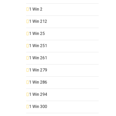
1 Win 2
1 Win 212
1 Win 25
1 Win 251
1 Win 261
1 Win 279
1 Win 286
1 Win 294
1 Win 300