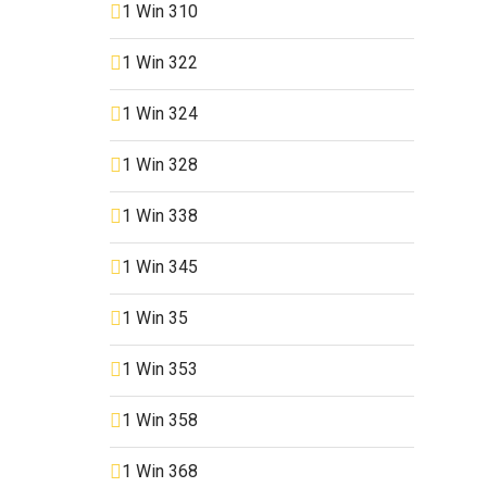
1 Win 310
1 Win 322
1 Win 324
1 Win 328
1 Win 338
1 Win 345
1 Win 35
1 Win 353
1 Win 358
1 Win 368