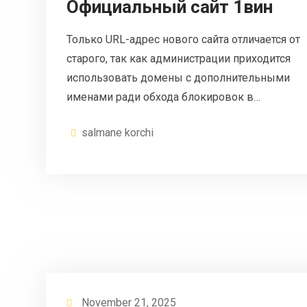
Официальный сайт 1вин
Только URL-адрес нового сайта отличается от
старого, так как администрации приходится
использовать домены с дополнительными
именами ради обхода блокировок в…
salmane korchi
November 21, 2025