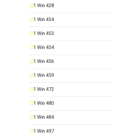
1 Win 428
1 Win 434
1 Win 453
1 Win 454
1 Win 456
1 Win 459
1 Win 472
1 Win 480
1 Win 484
1 Win 497