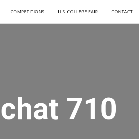
COMPETITIONS
U.S. COLLEGE FAIR
CONTACT
chat 710