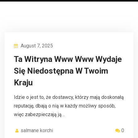
August 7, 2025
Ta Witryna Www Www Wydaje
Się Niedostępna W Twoim
Kraju
Idzie o jest to, że dostawcy, którzy mają doskonałą
reputację, dbają o nią w każdy możliwy sposób,
więc zabezpieczają ją…
salmane korchi
0