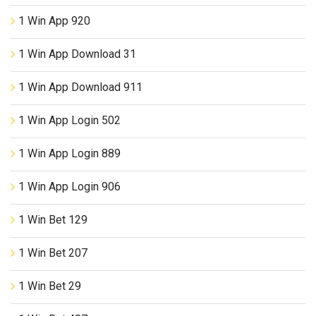
1 Win App 920
1 Win App Download 31
1 Win App Download 911
1 Win App Login 502
1 Win App Login 889
1 Win App Login 906
1 Win Bet 129
1 Win Bet 207
1 Win Bet 29