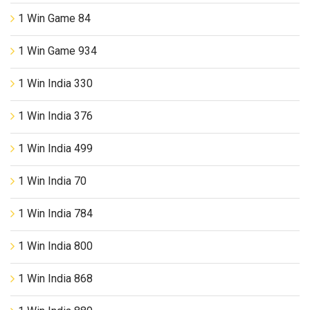
1 Win Game 84
1 Win Game 934
1 Win India 330
1 Win India 376
1 Win India 499
1 Win India 70
1 Win India 784
1 Win India 800
1 Win India 868