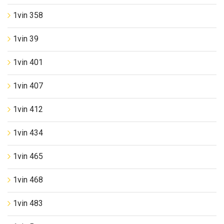
1vin 358
1vin 39
1vin 401
1vin 407
1vin 412
1vin 434
1vin 465
1vin 468
1vin 483