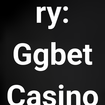
ry:
Ggbet
Casino