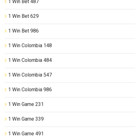
1 Win Bet 487
1 Win Bet 629
1 Win Bet 986
1 Win Colombia 148
1 Win Colombia 484
1 Win Colombia 547
1 Win Colombia 986
1 Win Game 231
1 Win Game 339
1 Win Game 491