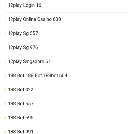
12play Login 16
12play Online Casino 638
12play Sg 557
12play Sg 976
12play Singapore 61
188 Bet 188 Bet 188bet 664
188 Bet 422
188 Bet 557
188 Bet 695
188 Bet 991