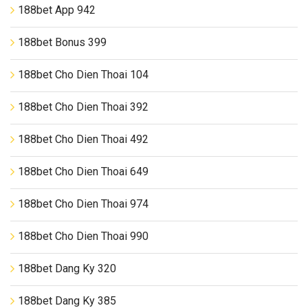
188bet App 942
188bet Bonus 399
188bet Cho Dien Thoai 104
188bet Cho Dien Thoai 392
188bet Cho Dien Thoai 492
188bet Cho Dien Thoai 649
188bet Cho Dien Thoai 974
188bet Cho Dien Thoai 990
188bet Dang Ky 320
188bet Dang Ky 385