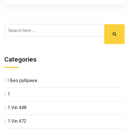
Categories
! Без рубрики
1
1 Vin 448
1 Vin 472