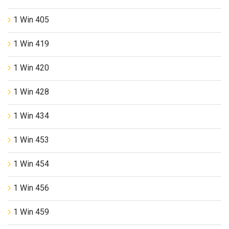
1 Win 405
1 Win 419
1 Win 420
1 Win 428
1 Win 434
1 Win 453
1 Win 454
1 Win 456
1 Win 459