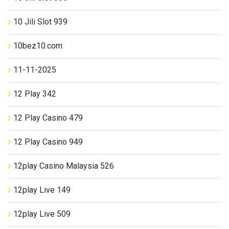
10 Jili Slot 939
10bez10.com
11-11-2025
12 Play 342
12 Play Casino 479
12 Play Casino 949
12play Casino Malaysia 526
12play Live 149
12play Live 509