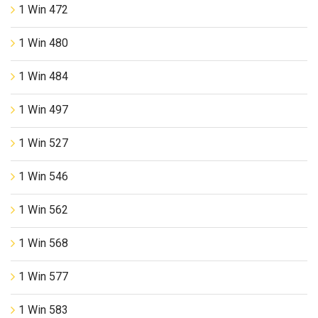
1 Win 472
1 Win 480
1 Win 484
1 Win 497
1 Win 527
1 Win 546
1 Win 562
1 Win 568
1 Win 577
1 Win 583