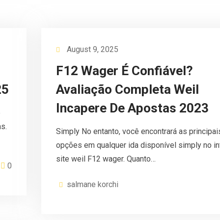
August 9, 2025
F12 Wager É Confiável?
25
Avaliação Completa Weil
Incapere De Apostas 2023
e
s.
Simply No entanto, você encontrará as principai
opções em qualquer ida disponível simply no in
site weil F12 wager. Quanto…
0
salmane korchi