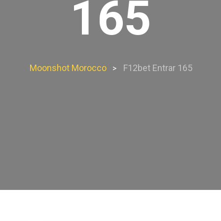
165
Moonshot Morocco
F12bet Entrar 165
>