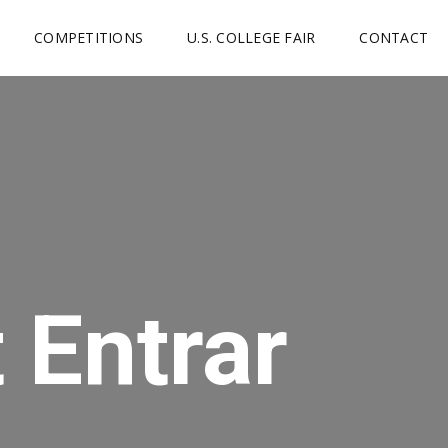
COMPETITIONS
U.S. COLLEGE FAIR
CONTACT
 Entrar