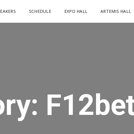
PEAKERS
SCHEDULE
EXPO HALL
ARTEMIS HALL
ory:
F12bet