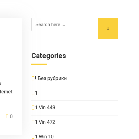
Categories
! Без рубрики
s
ternet
1
1 Vin 448
0
1 Vin 472
1 Win 10