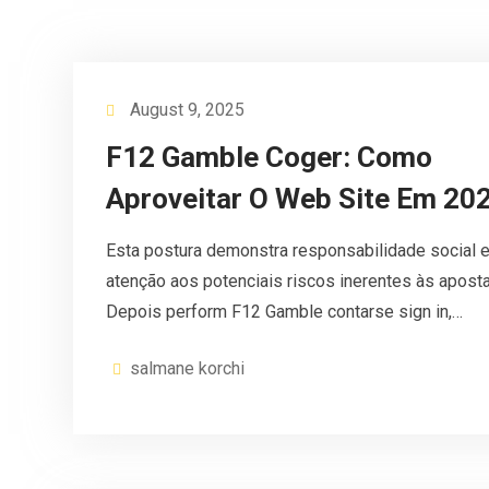
August 9, 2025
F12 Gamble Coger: Como
Aproveitar O Web Site Em 20
Esta postura demonstra responsabilidade social 
atenção aos potenciais riscos inerentes às aposta
Depois perform F12 Gamble contarse sign in,…
salmane korchi