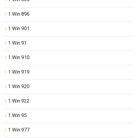
1 Win 896
1 Win 901
1 Win 91
1 Win 910
1 Win 919
1 Win 920
1 Win 922
1 Win 95
1 Win 977