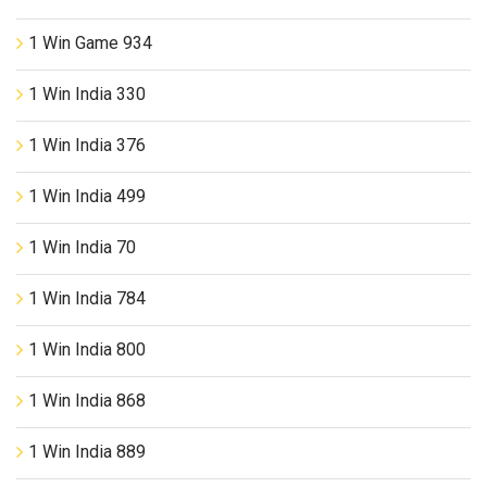
1 Win Game 934
1 Win India 330
1 Win India 376
1 Win India 499
1 Win India 70
1 Win India 784
1 Win India 800
1 Win India 868
1 Win India 889