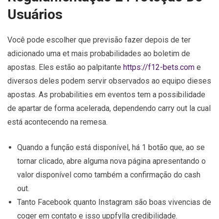
Usuários
Você pode escolher que previsão fazer depois de ter
adicionado uma et mais probabilidades ao boletim de
apostas. Eles estão ao palpitante
https://f12-bets.com
e
diversos deles podem servir observados ao equipo dieses
apostas. As probabilities em eventos tem a possibilidade
de apartar de forma acelerada, dependendo carry out la cual
está acontecendo na remesa.
Quando a função está disponível, há 1 botão que, ao se
tornar clicado, abre alguma nova página apresentando o
valor disponível como também a confirmação do cash
out.
Tanto Facebook quanto Instagram são boas vivencias de
coger em contato e isso uppfylla credibilidade.