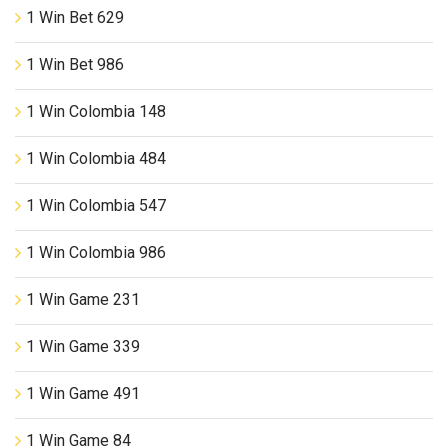
1 Win Bet 629
1 Win Bet 986
1 Win Colombia 148
1 Win Colombia 484
1 Win Colombia 547
1 Win Colombia 986
1 Win Game 231
1 Win Game 339
1 Win Game 491
1 Win Game 84