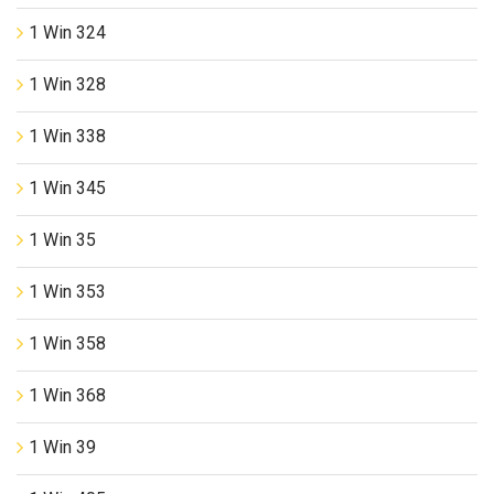
1 Win 324
1 Win 328
1 Win 338
1 Win 345
1 Win 35
1 Win 353
1 Win 358
1 Win 368
1 Win 39