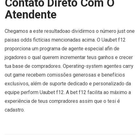
Contato Direto Com O
Atendente
Chegamos a este resultadoao dividirmos o número just one
paisas odds fictícias mencionadas acima. O Uaubet f12
proporciona um programa de agente especial afin de
jogadores o qual querem incrementar teus ganhos e crecer
tua base de compradores. Operating-system agentes carry
out game recebem comissões generosas e benefícios
exclusivos, além de suporte dedicado e personalizado da
equipe perform Uaubet f12. A bet f12 facilita ao máximo a
experiência de teus compradores assim que o tesi é
cadastro.