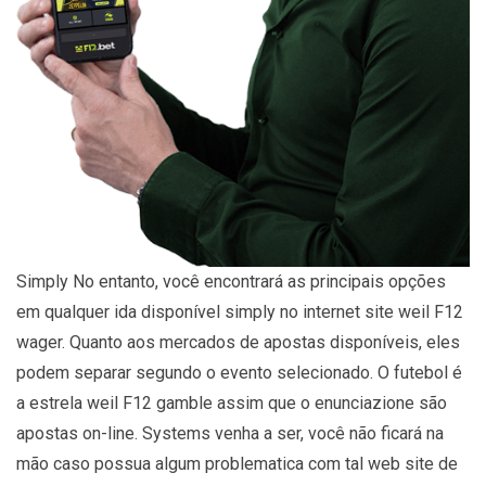
Simply No entanto, você encontrará as principais opções
em qualquer ida disponível simply no internet site weil F12
wager. Quanto aos mercados de apostas disponíveis, eles
podem separar segundo o evento selecionado. O futebol é
a estrela weil F12 gamble assim que o enunciazione são
apostas on-line. Systems venha a ser, você não ficará na
mão caso possua algum problematica com tal web site de