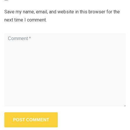
Save my name, email, and website in this browser for the
next time I comment.