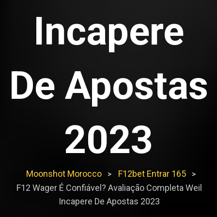
Incapere
De Apostas
2023
Moonshot Morocco
F12bet Entrar 165
>
>
F12 Wager É Confiável? Avaliação Completa Weil
Incapere De Apostas 2023