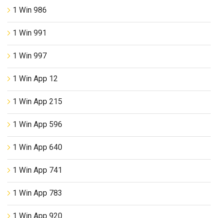
1 Win 986
1 Win 991
1 Win 997
1 Win App 12
1 Win App 215
1 Win App 596
1 Win App 640
1 Win App 741
1 Win App 783
1 Win App 920