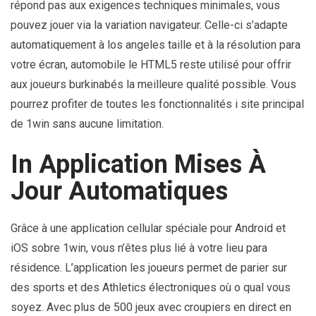
répond pas aux exigences techniques minimales, vous
pouvez jouer via la variation navigateur. Celle-ci s’adapte
automatiquement à los angeles taille et à la résolution para
votre écran, automobile le HTML5 reste utilisé pour offrir
aux joueurs burkinabés la meilleure qualité possible. Vous
pourrez profiter de toutes les fonctionnalités i site principal
de 1win sans aucune limitation.
In Application Mises À
Jour Automatiques
Grâce à une application cellular spéciale pour Android et
iOS sobre 1win, vous n’êtes plus lié à votre lieu para
résidence. L’application les joueurs permet de parier sur
des sports et des Athletics électroniques où o qual vous
soyez. Avec plus de 500 jeux avec croupiers en direct en