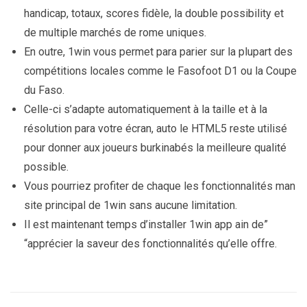
handicap, totaux, scores fidèle, la double possibility et
de multiple marchés de rome uniques.
En outre, 1win vous permet para parier sur la plupart des
compétitions locales comme le Fasofoot D1 ou la Coupe
du Faso.
Celle-ci s’adapte automatiquement à la taille et à la
résolution para votre écran, auto le HTML5 reste utilisé
pour donner aux joueurs burkinabés la meilleure qualité
possible.
Vous pourriez profiter de chaque les fonctionnalités man
site principal de 1win sans aucune limitation.
Il est maintenant temps d’installer 1win app ain de”
“apprécier la saveur des fonctionnalités qu’elle offre.