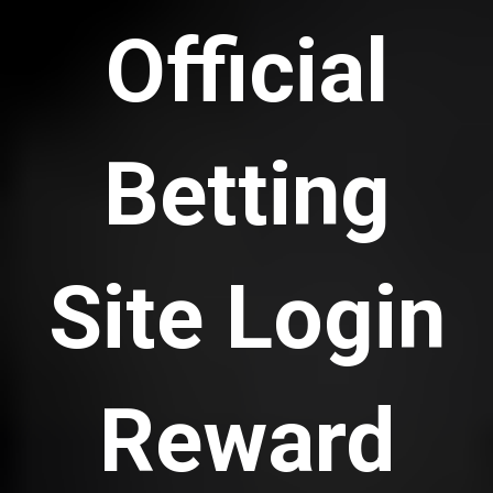
Official
Betting
Site Login
Reward