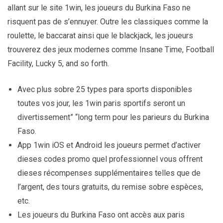
allant sur le site 1win, les joueurs du Burkina Faso ne
risquent pas de s’ennuyer. Outre les classiques comme la
roulette, le baccarat ainsi que le blackjack, les joueurs
trouverez des jeux modernes comme Insane Time, Football
Facility, Lucky 5, and so forth.
Avec plus sobre 25 types para sports disponibles
toutes vos jour, les 1win paris sportifs seront un
divertissement” “long term pour les parieurs du Burkina
Faso.
App 1win iOS et Android les joueurs permet d’activer
dieses codes promo quel professionnel vous offrent
dieses récompenses supplémentaires telles que de
l’argent, des tours gratuits, du remise sobre espèces,
etc.
Les joueurs du Burkina Faso ont accès aux paris