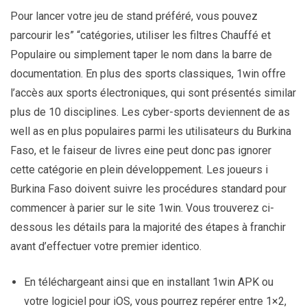
Pour lancer votre jeu de stand préféré, vous pouvez
parcourir les” “catégories, utiliser les filtres Chauffé et
Populaire ou simplement taper le nom dans la barre de
documentation. En plus des sports classiques, 1win offre
l’accès aux sports électroniques, qui sont présentés similar
plus de 10 disciplines. Les cyber-sports deviennent de as
well as en plus populaires parmi les utilisateurs du Burkina
Faso, et le faiseur de livres eine peut donc pas ignorer
cette catégorie en plein développement. Les joueurs i
Burkina Faso doivent suivre les procédures standard pour
commencer à parier sur le site 1win. Vous trouverez ci-
dessous les détails para la majorité des étapes à franchir
avant d’effectuer votre premier identico.
En téléchargeant ainsi que en installant 1win APK ou
votre logiciel pour iOS, vous pourrez repérer entre 1×2,