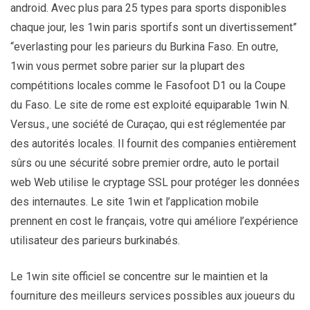
android. Avec plus para 25 types para sports disponibles
chaque jour, les 1win paris sportifs sont un divertissement”
“everlasting pour les parieurs du Burkina Faso. En outre,
1win vous permet sobre parier sur la plupart des
compétitions locales comme le Fasofoot D1 ou la Coupe
du Faso. Le site de rome est exploité equiparable 1win N.
Versus., une société de Curaçao, qui est réglementée par
des autorités locales. Il fournit des companies entièrement
sûrs ou une sécurité sobre premier ordre, auto le portail
web Web utilise le cryptage SSL pour protéger les données
des internautes. Le site 1win et l’application mobile
prennent en cost le français, votre qui améliore l’expérience
utilisateur des parieurs burkinabés.
Le 1win site officiel se concentre sur le maintien et la
fourniture des meilleurs services possibles aux joueurs du