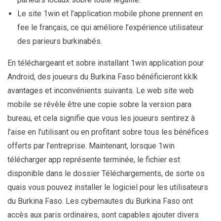
Le site 1win et l’application mobile phone prennent en
fee le français, ce qui améliore l’expérience utilisateur
des parieurs burkinabés.
En téléchargeant et sobre installant 1win application pour
Android, des joueurs du Burkina Faso bénéficieront kklk
avantages et inconvénients suivants. Le web site web
mobile se révèle être une copie sobre la version para
bureau, et cela signifie que vous les joueurs sentirez à
l’aise en l’utilisant ou en profitant sobre tous les bénéfices
offerts par l’entreprise. Maintenant, lorsque 1win
télécharger app représente terminée, le fichier est
disponible dans le dossier Téléchargements, de sorte os
quais vous pouvez installer le logiciel pour les utilisateurs
du Burkina Faso. Les cybernautes du Burkina Faso ont
accès aux paris ordinaires, sont capables ajouter divers