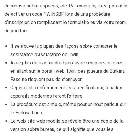
du remise sobre espèces, etc. Par exemple, il est possible
de activer un code 1WINSBF lors de una procédure
d’inscription en remplissant le formulaire ou via votre menu
du pourtour.
Il se trouve la plupart des façons sobre contacter le
assistance d’assistance de 1win.
Avec plus de five hundred jeux avec croupiers en direct
en allant sur le portail web 1win, des joueurs du Burkina
Faso ne risquent pas de s’ennuyer.
Cependant, conformément les spécifications, tous les
appareils modernes feront l’affaire.
La procédure est simple, même pour un neuf parieur sur
le Burkina Faso.
Le web site web mobile se révèle être une copie de la
version sobre bureau, ce qui signifie que vous les