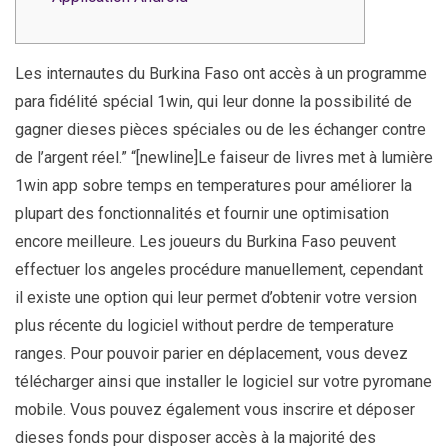
Les internautes du Burkina Faso ont accès à un programme
para fidélité spécial 1win, qui leur donne la possibilité de
gagner dieses pièces spéciales ou de les échanger contre
de l’argent réel.” “[newline]Le faiseur de livres met à lumière
1win app sobre temps en temperatures pour améliorer la
plupart des fonctionnalités et fournir une optimisation
encore meilleure. Les joueurs du Burkina Faso peuvent
effectuer los angeles procédure manuellement, cependant
il existe une option qui leur permet d’obtenir votre version
plus récente du logiciel without perdre de temperature
ranges. Pour pouvoir parier en déplacement, vous devez
télécharger ainsi que installer le logiciel sur votre pyromane
mobile. Vous pouvez également vous inscrire et déposer
dieses fonds pour disposer accès à la majorité des