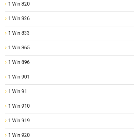
1 Win 820
1 Win 826
1 Win 833
1 Win 865
1 Win 896
1 Win 901
1 Win 91
1 Win 910
1 Win 919
1 Win 920