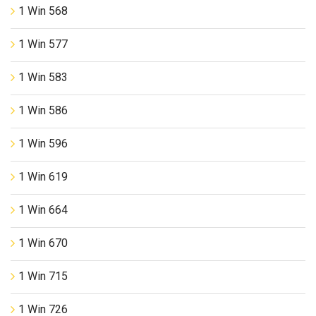
1 Win 568
1 Win 577
1 Win 583
1 Win 586
1 Win 596
1 Win 619
1 Win 664
1 Win 670
1 Win 715
1 Win 726