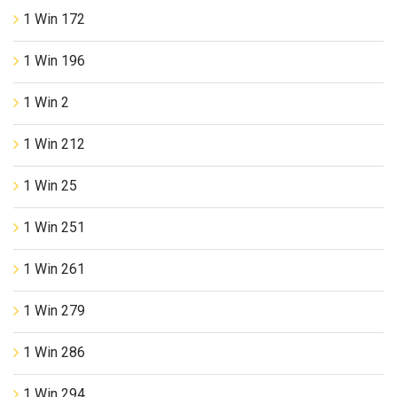
1 Win 172
1 Win 196
1 Win 2
1 Win 212
1 Win 25
1 Win 251
1 Win 261
1 Win 279
1 Win 286
1 Win 294