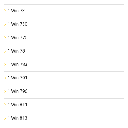
1 Win 73
1 Win 730
1 Win 770
1 Win 78
1 Win 783
1 Win 791
1 Win 796
1 Win 811
1 Win 813