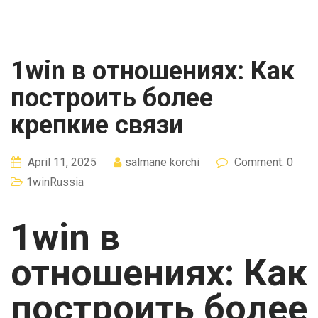
1win в отношениях: Как
построить более
крепкие связи
April 11, 2025
salmane korchi
Comment: 0
1winRussia
1win в
отношениях: Как
построить более