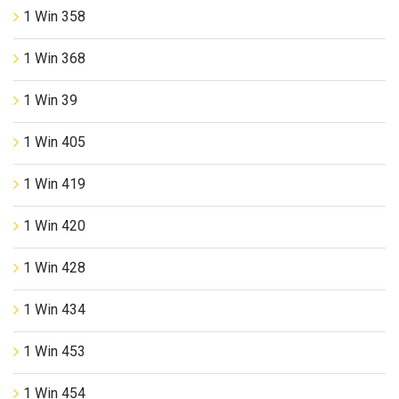
1 Win 358
1 Win 368
1 Win 39
1 Win 405
1 Win 419
1 Win 420
1 Win 428
1 Win 434
1 Win 453
1 Win 454