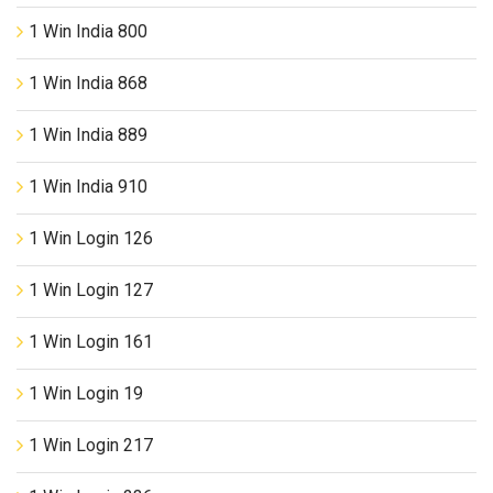
1 Win India 800
1 Win India 868
1 Win India 889
1 Win India 910
1 Win Login 126
1 Win Login 127
1 Win Login 161
1 Win Login 19
1 Win Login 217