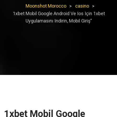
Moonshot Morocco
casino
>
>
1xbet Mobil Google Android Ve Ios Için 1xbet
Uygulamasını Indirin, Mobil Giriş”
1xbet Mobil Google