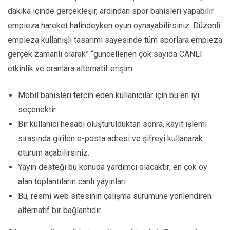
dakika içinde gerçekleşir, ardından spor bahisleri yapabilir
empieza hareket halindeyken oyun oynayabilirsiniz. Düzenli
empieza kullanışlı tasarımı sayesinde tüm sporlara empieza
gerçek zamanlı olarak” “güncellenen çok sayıda CANLI
etkinlik ve oranlara alternatif erişim.
Mobil bahisleri tercih eden kullanıcılar için bu en iyi
seçenektir.
Bir kullanıcı hesabı oluşturulduktan sonra, kayıt işlemi
sırasında girilen e-posta adresi ve şifreyi kullanarak
oturum açabilirsiniz.
Yayın desteği bu konuda yardımcı olacaktır; en çok oy
alan toplantıların canlı yayınları.
Bu, resmi web sitesinin çalışma sürümüne yönlendiren
alternatif bir bağlantıdır.