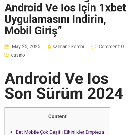
Android Ve Ios Için 1xbet
Uygulamasını Indirin,
Mobil Giriş”
May 25, 2025
salmane korchi
Comment: 0
casino
Android Ve Ios
Son Sürüm 2024
Content
Bet Mobile Çok Çeşitli Etkinlikler Empieza