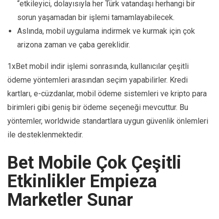
“etkileyici, dolayısıyla her Türk vatandaşı herhangi bir
sorun yaşamadan bir işlemi tamamlayabilecek.
Aslında, mobil uygulama indirmek ve kurmak için çok
arizona zaman ve çaba gereklidir.
1xBet mobil indir işlemi sonrasında, kullanıcılar çeşitli
ödeme yöntemleri arasından seçim yapabilirler. Kredi
kartları, e-cüzdanlar, mobil ödeme sistemleri ve kripto para
birimleri gibi geniş bir ödeme seçeneği mevcuttur. Bu
yöntemler, worldwide standartlara uygun güvenlik önlemleri
ile desteklenmektedir.
Bet Mobile Çok Çeşitli
Etkinlikler Empieza
Marketler Sunar