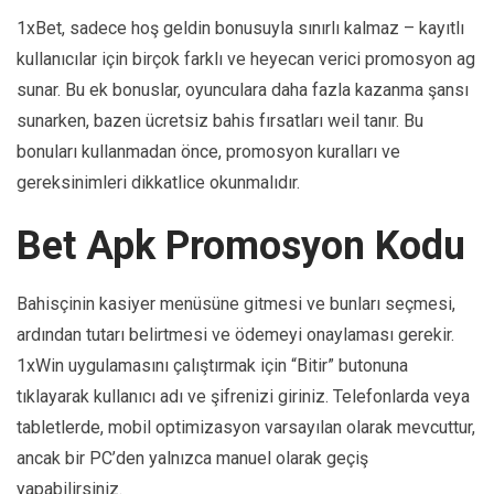
1xBet, sadece hoş geldin bonusuyla sınırlı kalmaz – kayıtlı
kullanıcılar için birçok farklı ve heyecan verici promosyon ag
sunar. Bu ek bonuslar, oyunculara daha fazla kazanma şansı
sunarken, bazen ücretsiz bahis fırsatları weil tanır. Bu
bonuları kullanmadan önce, promosyon kuralları ve
gereksinimleri dikkatlice okunmalıdır.
Bet Apk Promosyon Kodu
Bahisçinin kasiyer menüsüne gitmesi ve bunları seçmesi,
ardından tutarı belirtmesi ve ödemeyi onaylaması gerekir.
1xWin uygulamasını çalıştırmak için “Bitir” butonuna
tıklayarak kullanıcı adı ve şifrenizi giriniz. Telefonlarda veya
tabletlerde, mobil optimizasyon varsayılan olarak mevcuttur,
ancak bir PC’den yalnızca manuel olarak geçiş
yapabilirsiniz.