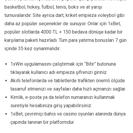
basketbol, hokey, futbol, tenis, boks ve at yarışı
turnuvalarıdır. Site ayrıca dart, kriket empieza voleybol gibi
daha az popüler seçenekler de sunuyor. Onlar için 1xBet,
popüler slotlarda 4000 TL + 150 bedava dönüşe kadar bir
karşılama paketi hazırladı. Tüm para yatırma bonusları 7 gün
içinde 35 kez oynanmalıdır.
1xWin uygulamasını çalıştırmak için “Bitir” butonuna
tıklayarak kullanıcı adı empieza şifrenizi giriniz.
Akıllı telefonlarda ve tabletlerde trafikten önemli ölçüde
tasarruf etmenizi ve sayfaları daha hızlı açmanızı sağlar.
Kimlik, e-posta ya da telefon numaranızı kullanmak
suretiyle hesabınıza giriş yapabilirsiniz.
1xBet, çevrimiçi bahis ve casino oyunları alanında dünya
çapında tanınan bir platformdur.