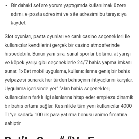
Bir dahaki sefere yorum yaptığımda kullanılmak üzere
adımı, e-posta adresimi ve site adresimi bu tarayıcıya
kaydet.
Slot oyunları, pasta oyunları ve canlı casino seçenekleri ile
kullanıcılar kendilerini gerçek bir casino atmosferinde
hissedebilir. Bunun yanı sıra, sanal sporlar bölümü, at yarışı
ve köpek yarışı gibi seçeneklerle 24/7 bahis yapma imkanı
sunar. 1xBet mobil uygulama, kullanıcılarına geniş bir bahis
yelpazesi sunarak her türden bahisçinin ihtiyaçlarını karşılar.
Uygulama içerisinde yer” “alan bahis seçenekleri,
kullanıcıların farklı ilgi alanlarına hitap eder empieza dinamik
bir bahis ortamı sağlar. Kesinlikle tüm yeni kullanıcılar 4000
TL’ye kadar% 100 ilk para yatırma bonusu animo fırsatına
sahiptir.