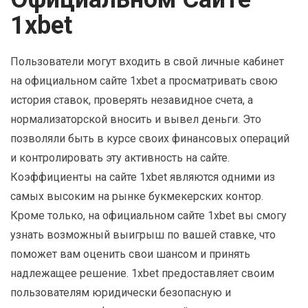
1xbet
Пользователи могут входить в свой личные кабинет
на официальном сайте 1xbet а просматривать свою
история ставок, проверять незавидное счета, а
нормализаторской вносить и вывел деньги. Это
позволяли быть в курсе своих финансовых операций
и контролировать эту активность на сайте.
Коэффициенты на сайте 1xbet являются одними из
самых высоким на рынке букмекерских контор.
Кроме только, на официальном сайте 1xbet вы смогу
узнать возможный выигрыш по вашей ставке, что
поможет вам оценить свои шансом и принять
надлежащее решение. 1xbet предоставляет своим
пользователям юридически безопасную и