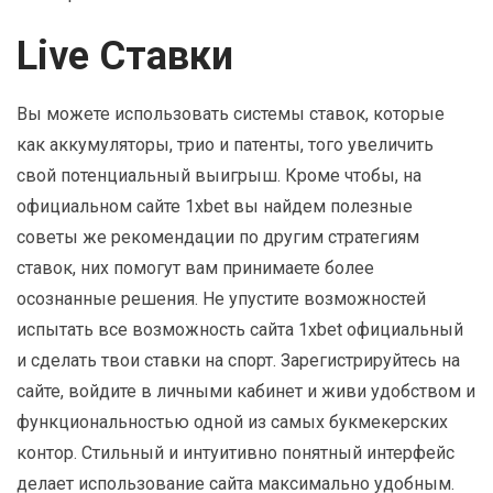
Live Ставки
Вы можете использовать системы ставок, которые
как аккумуляторы, трио и патенты, того увеличить
свой потенциальный выигрыш. Кроме чтобы, на
официальном сайте 1xbet вы найдем полезные
советы же рекомендации по другим стратегиям
ставок, них помогут вам принимаете более
осознанные решения. Не упустите возможностей
испытать все возможность сайта 1xbet официальный
и сделать твои ставки на спорт. Зарегистрируйтесь на
сайте, войдите в личными кабинет и живи удобством и
функциональностью одной из самых букмекерских
контор. Стильный и интуитивно понятный интерфейс
делает использование сайта максимально удобным.