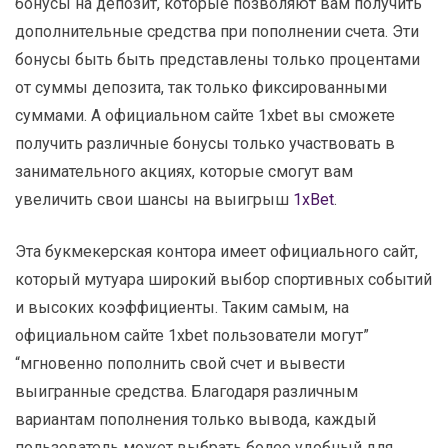
бонусы на депозит, которые позволяют вам получить
дополнительные средства при пополнении счета. Эти
бонусы быть быть представлены только процентами
от суммы депозита, так только фиксированными
суммами. А официальном сайте 1xbet вы сможете
получить различные бонусы только участвовать в
занимательного акциях, которые смогут вам
увеличить свои шансы на выигрыш
1xBet
.
Эта букмекерская контора имеет официального сайт,
который мутуара широкий выбор спортивных событий
и высоких коэффициенты. Таким самым, на
официальном сайте 1xbet пользователи могут”
“мгновенно пополнить свой счет и вывести
выигранные средства. Благодаря различным
вариантам пополнения только вывода, каждый
пользователь может выбрать более удобный для