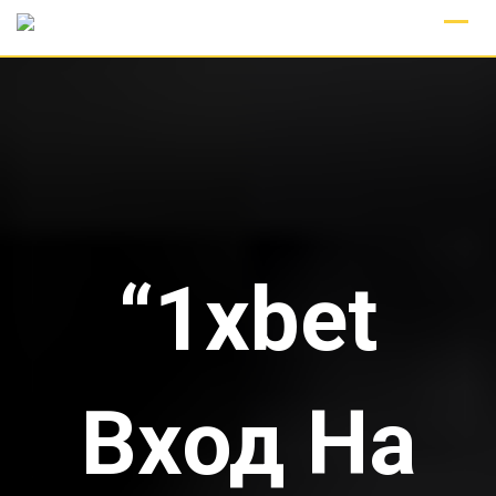
Skip
to
content
“1xbet
Вход На