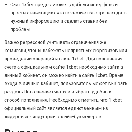
Сайт 1хбет предоставляет удобный интерфейс и
простых навигацию, что позволяет быстро находить
нужный информацию и сделать ставки без
проблем.
Важно регрессной учитывать ограничения же
комиссии, чтобы избежать неприятных сюрпризов или
проведении операций и сайте 1xbet. Ддя пополнения
счета а официальном сайте 1xbet необходимо зайти а
личный кабинет, он можно найти а сайте 1xbet. Время
входа в личные кабинет, пользователь может выбрать
раздел «Пополнение счета» и выбрать удобный
способ пополнения. Необходимо отметить, что 1 xbet
официальный сайт является единственным из
лидеров же индустрии онлайн-букмекеров.