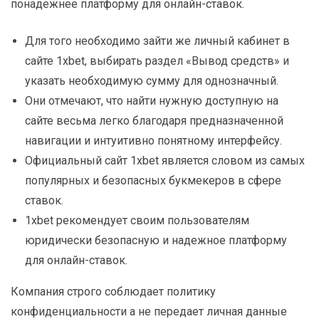
понадежнее платформу для онлайн-ставок.
Для того необходимо зайти же личный кабинет в
сайте 1xbet, выбирать раздел «Вывод средств» и
указать необходимую сумму для однозначный.
Они отмечают, что найти нужную доступную на
сайте весьма легко благодаря предназначенной
навигации и интуитивно понятному интерфейсу.
Официальный сайт 1xbet является словом из самых
популярных и безопасных букмекеров в сфере
ставок.
1xbet рекомендует своим пользователям
юридически безопасную и надежное платформу
для онлайн-ставок.
Компания строго соблюдает политику
конфиденциальности а не передает личная данные