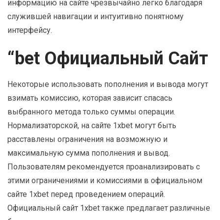
информацию на сайте чрезвычайно легко благодаря
служившей навигации и интуитивно понятному
интерфейсу.
“bet Официальный Сайт
Некоторые использовать пополнения и вывода могут
взимать комиссию, которая зависит спасась
выбранного метода только суммы операции.
Нормализаторской, на сайте 1xbet могут быть
расставлены ограничения на возможную и
максимальную сумма пополнения и вывод.
Пользователям рекомендуется проанализировать с
этими ограничениями и комиссиями в официальном
сайте 1xbet перед проведением операций.
Официальный сайт 1xbet также предлагает различные