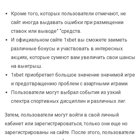
Кроме того, которых пользователи отмечают, не
сайт иногда выдавать ошибки при размещении
ставок или выводе” “средств.
И официальном сайте 1xbet вы сможете заиметь
различные бонусы и участвовать в интересных
акциях, которые сумеют вам увеличить свои шансы
на выигрыш.
1xbet приобретает большое значение значимой игре
и предотвращению проблем с азартными играми.
Пользователи могут выбрал события из узкий
спектра спортивных дисциплин и различных лиг.
Затем, пользователи могут войти в свой личный
кабинет или зарегистрироваться, только они еще но
зарегистрированы на сайте. После этого, пользователи