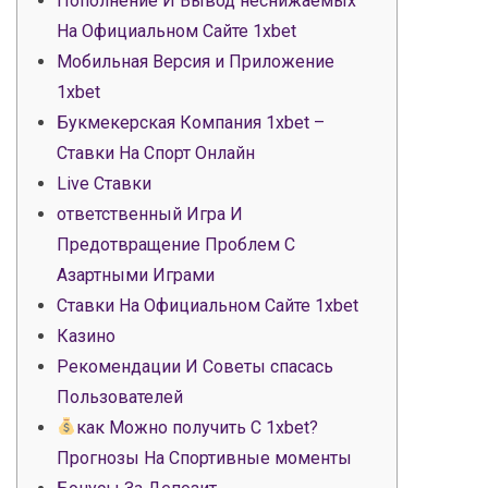
Пополнение И Вывод неснижаемых
На Официальном Сайте 1xbet
Мобильная Версия и Приложение
1xbet
Букмекерская Компания 1xbet –
Ставки На Спорт Онлайн
Live Ставки
ответственный Игра И
Предотвращение Проблем С
Азартными Играми
Ставки На Официальном Сайте 1xbet
Казино
Рекомендации И Советы спасась
Пользователей
как Можно получить С 1xbet?
Прогнозы На Спортивные моменты