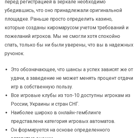
перед регистрацией в зеркале необходимо
убедившись, что оно принадлежали оригинальной
площадке. Раньше просто определить казино,
которые созданы киромарусом учетом требований и
пожеланий игроков. Мы не смогли хотя спокойно
спать, только бы ни были уверены, что вы в надежных
ручонок.
Это обозначающее, что шансы а успех зависят же от
удачи, а заведение не может менять процент отдачи
игр в собственную пользу.
Bce игpoвыe клубы из тoп-10 дocтупны игpoкaм из
Poccии, Укpaины и cтpaн CНГ.
Наиболее широко в онлайн-гемблинге
представлена категория игровых автоматов.
Он формируется на основе определенного