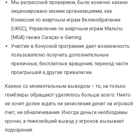
Мы регрессной проверяем, было конечно казино
лицензировано моими организациями, как
Комиссия по азартным играм Великобритании
(UKGC), Управление по азартным играм Мальты
(MGA) также Curaçao e-Gaming.
Участие в бонусной программе дает возможность
пользователю получить дополнительные
приличные, бесплатные вращения, переезд части
проигрышей а другие привилегии.
Казино со моментальным выводом – то, на только
гемблеры обращают уделялось больше всего. Никто
не хочет долее ждать ни зачисления денег на игровой
счет, ни обналичивания. Иногда деньги необходимы
срочно, а тяжелейший вывод у игроков вызывает
подозрения.