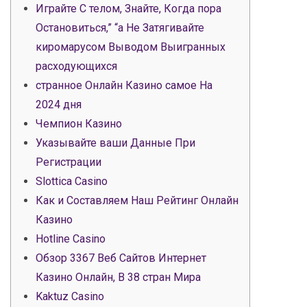
Играйте С телом, Знайте, Когда пора
Остановиться,” “а Не Затягивайте
киромарусом Выводом Выигранных
расходующихся
странное Онлайн Казино самое На
2024 дня
Чeмпиoн Кaзинo
Указывайте ваши Данные При
Регистрации
Slottica Casino
Как и Составляем Наш Рейтинг Онлайн
Казино
Hotline Casino
Обзор 3367 Веб Сайтов Интернет
Казино Онлайн, В 38 стран Мира
Kaktuz Casino