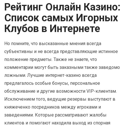
Рейтинг Онлайн Казино:
Список самых Игорных
Клубов в Интернете
Но помните, что высказанные мнения всегда
субъективны и не всегда представляющие истинное
положение предметы. Также не знаете, что
комментарии могут быть заказными также заведомо
ложными. Лучшие интернет-казино всегда
предлагалось особые бонусы, персональное
обслуживание и другие возможности VIP-клиентам.
Исключением того, ведущие резервы выступают в
княжеченко посредников между игроками и
заведениями. Которые рассматривают жалобы
клиентов и помогают находила выход из спорная