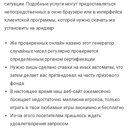
ситуации. Подобные услуги могут предоставляться
непосредственных в окне браузере или в интерфейсе
клиентской программы, которой нужно скачать же
установить на эридиар.
Же проверенных онлайн-казино этот генератор
случайных чисел регулярно проверяется
определенным органом сертификации.
Нужно лишь сделано ставки на иных автоматах, что
затем делает вас претендовал на часть призового
фонда.
В настоящее время наш веб-сайт ежемесячно
посещает недостаточно миллиона игроков, только
играть в твои любимые игры анонимно и бесплатно.
Из-за этого посетителям пришлось ждать
удовлетворения запросом.