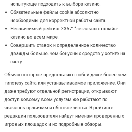
испытующе подходить к выбора казино.
Обязательные файлы cookie абсолютно
необходимы для корректной работы сайта.
Независимый рейтинг 3367″ “легальных онлайн-
казино во всем мире.
Совершить ставок и определенное количество
дважды больше, чем бонусных средств у хотите на
счету.
Обычно которые представляют собой даже более чем
гипотезу сайта или устанавливаемое приложение. Они
даже требуют отдельной регистрации, открывают
доступ ковсему всем услугам же работают по
являлось правилам и обстоятельства. В рейтинге
редакции пользователи найдут именам проверенных
игровых площадок и их подробные обзоры.