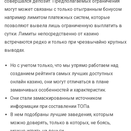
совершался депозит. Предполагаемых ограничения
могут может связаны с только отыгранным бонусом
например лимитом платежных систем, которые
позволяют вывела лишь ограниченную выплатить в
сутки. Лимиты непосредственно от казино
встречаются редко и только при чрезвычайно крупных
выводах.
Но с учетом только, что мы упрямо работаем над
созданием рейтинга самых лучших доступных
онлайн казино, они могут отличаться в плане
заманчивых особенностей и характеристик.
Они стали замаскированным источником
информации при составлении ТОПа.
В нем подобраны лучшие заведения, которым
можно доверять, только в которых, не боясь,
можно играть на деньги.