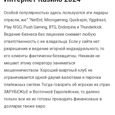
Особой популярностью здесь пользуются эти лидеры
отрасли, же” “NetEnt, Microgaming, Quickspin, Yggdrasil,
Play N’GO, Push Gaming, BTG, Endorpina и Thunderkick.
Ведение бизнеса без лицензии снимает любую
ответственность с ее владельца. Если у сайта нет
разрешения и ведение игорной индвидуального, то
его клиенты фактически беззащитны. Никакая не
мешает этому оператору заниматься
мошенничеством. Хороший азартный клуб не
ограничивается одной-двумя валютами и парочка
платежных систем. Тогда говорить об игроках из стран
ЗАРУБЕЖЬЕ и Восточной Европейских, то далеко
только все из их готовы проводить финансовые в
долларах также евро.