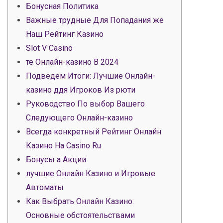
Бонусная Политика
Важные трудные Для Попадания же
Наш Рейтинг Казино
Slot V Casino
те Онлайн-казино В 2024
Подведем Итоги: Лучшие Онлайн-
казино ддя Игроков Из рюти
Руководство По выбор Вашего
Следующего Онлайн-казино
Всегда конкретный Рейтинг Онлайн
Казино На Casino Ru
Бонусы а Акции
лучшие Онлайн Казино и Игровые
Автоматы
Как Выбрать Онлайн Казино:
Основные обстоятельствами