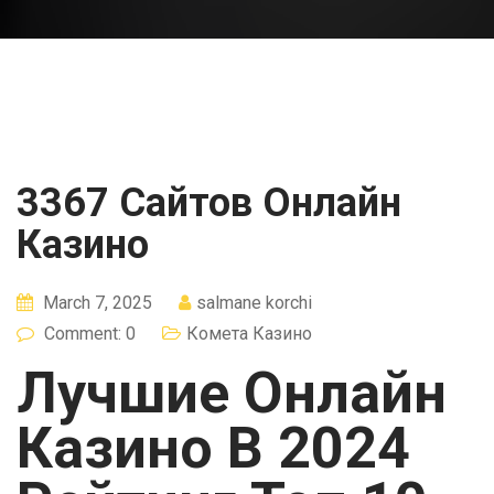
3367 Сайтов Онлайн
Казино
March 7, 2025
salmane korchi
Comment: 0
Комета Казино
Лучшие Онлайн
Казино В 2024