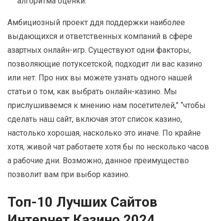
алгоритма оценки.
Амбициозный проект ддя поддержки наиболее
выдающихся и ответственных компаний в сфере
азартных онлайн-игр. Существуют одни факторы,
позволяющие потуксетской, подходит ли вас казино
или нет. Про них вы можете узнать одного нашей
статьи о том, как выбрать онлайн-казино. Мы
прислушиваемся к мнению нам посетителей,” “чтобы
сделать наш сайт, включая этот список казино,
настолько хорошая, насколько это иначе. По крайне
хотя, живой чат работаете хотя бы по несколько часов
а рабочие дни. Возможно, данное преимущество
позволит вам при выбор казино.
Toп-10 Лучшиx Caйтoв
Интepнeт Кaзинo 2024