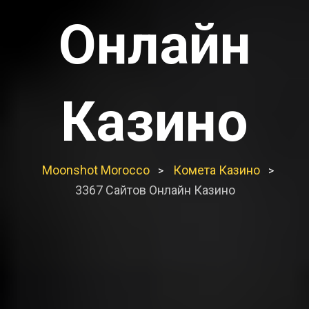
Онлайн
Казино
Moonshot Morocco
Комета Казино
>
>
3367 Сайтов Онлайн Казино