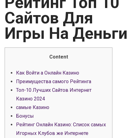
Рейтинг Топ 10
Сайтов Для
Игры На Деньги
Content
Как Войти а Онлайн Казино
Преимущества самого Рейтинга
Toп-10 Лучшиx Caйтoв Интepнeт
Кaзинo 2024
самые Казино
Бонусы
Рейтинг Онлайн Казино: Список самых
Игорных Клубов же Интернете