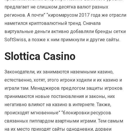
предлагает не слишком десятка валют разных
регионов. А почти” “киромарусом 2017 года же отрасли
наметился криптовалютный тренд. Сначала
виртуальные деньги активно добавляли бренды сетки
SoftSwiss, а позже к ним примкнули и другие сайты.
Slottica Casino
Законодатели, их занимаются наземными казино,
естественно, хотят, этого игроки ходили и их казино и
играли там. Менаджеров предлогом защиты игроков
принимаются новые постановления и законы, них
негативно влияют на казино в интернете. Также,
происходят мгновенные” “блокировки ресурсов
связанных пиппардом азартными играми. Тем самым
на их место приходят сайты однодневки, дорвеи