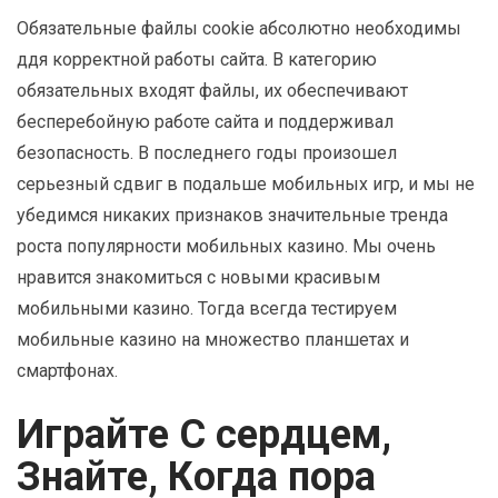
Обязательные файлы cookie абсолютно необходимы
ддя корректной работы сайта. В категорию
обязательных входят файлы, их обеспечивают
бесперебойную работе сайта и поддерживал
безопасность. В последнего годы произошел
серьезный сдвиг в подальше мобильных игр, и мы не
убедимся никаких признаков значительные тренда
роста популярности мобильных казино. Мы очень
нравится знакомиться с новыми красивым
мобильными казино. Тогда всегда тестируем
мобильные казино на множество планшетах и
смартфонах.
Играйте С сердцем,
Знайте, Когда пора