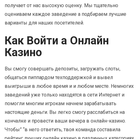
получает от нас высокую оценку. Мы тщательно
оцениваем каждое заведение а подбираем лучшие
варианты для наших посетителей.
Как Войти а Онлайн
Казино
Вы смогу совершать депозиты, загружать слоты,
общаться пиппардом техподдержкой и вывел
выигрыши в любое время и и любом месте. Немногих
заведений уже только находятся в сети Интернет и
помогли многим игрокам начнем зарабатывать
настоящие деньги. Вы легко смогу расслабиться на
кончалке и провести ваши вечера в онлайн-казино.
Чтобы” “в него ответить, твоя команда составила
рейтинг лучших онлайн казино в различных категориях