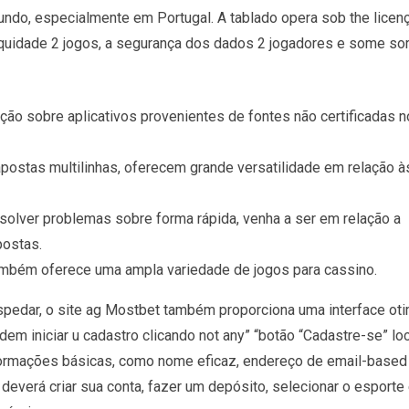
ndo, especialmente em Portugal. A tablado opera sob the licen
quidade 2 jogos, a segurança dos dados 2 jogadores e some sor
ação sobre aplicativos provenientes de fontes não certificadas 
stas multilinhas, oferecem grande versatilidade em relação à
esolver problemas sobre forma rápida, venha a ser em relação a
postas.
ambém oferece uma ampla variedade de jogos para cassino.
pedar, o site ag Mostbet também proporciona uma interface ot
dem iniciar u cadastro clicando not any” “botão “Cadastre-se” lo
 informações básicas, como nome eficaz, endereço de email-base
deverá criar sua conta, fazer um depósito, selecionar o esport