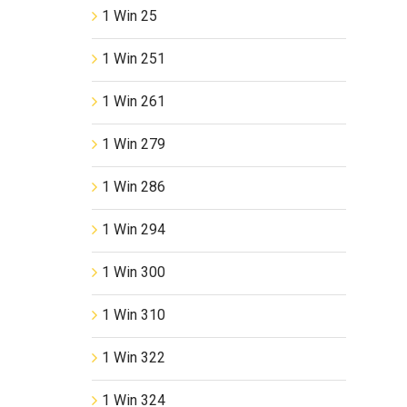
1 Win 25
1 Win 251
1 Win 261
1 Win 279
1 Win 286
1 Win 294
1 Win 300
1 Win 310
1 Win 322
1 Win 324