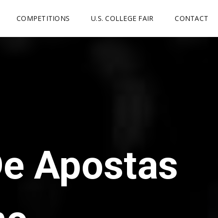
COMPETITIONS
U.S. COLLEGE FAIR
CONTACT
De Apostas