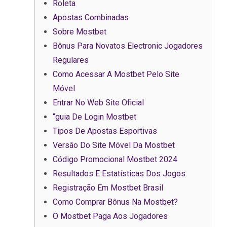
Roleta
Apostas Combinadas
Sobre Mostbet
Bônus Para Novatos Electronic Jogadores
Regulares
Como Acessar A Mostbet Pelo Site
Móvel
Entrar No Web Site Oficial
“guia De Login Mostbet
Tipos De Apostas Esportivas
Versão Do Site Móvel Da Mostbet
Código Promocional Mostbet 2024
Resultados E Estatísticas Dos Jogos
Registração Em Mostbet Brasil
Como Comprar Bônus Na Mostbet?
O Mostbet Paga Aos Jogadores