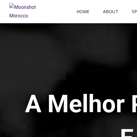
Skip
HOME
ABOUT
S
to
content
A Melhor 