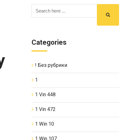
Categories
y
! Без рубрики
1
1 Vin 448
1 Vin 472
1 Win 10
1 Win 107