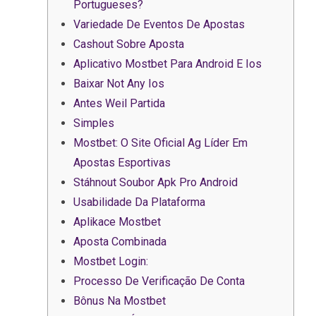
Portugueses?
Variedade De Eventos De Apostas
Cashout Sobre Aposta
Aplicativo Mostbet Para Android E Ios
Baixar Not Any Ios
Antes Weil Partida
Simples
Mostbet: O Site Oficial Ag Líder Em
Apostas Esportivas
Stáhnout Soubor Apk Pro Android
Usabilidade Da Plataforma
Aplikace Mostbet
Aposta Combinada
Mostbet Login:
Processo De Verificação De Conta
Bônus Na Mostbet