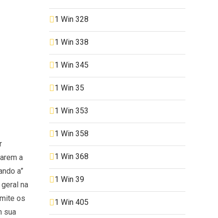
1 Win 328
1 Win 338
1 Win 345
1 Win 35
1 Win 353
1 Win 358
r
1 Win 368
tarem a
ando a”
1 Win 39
geral na
rmite os
1 Win 405
h sua