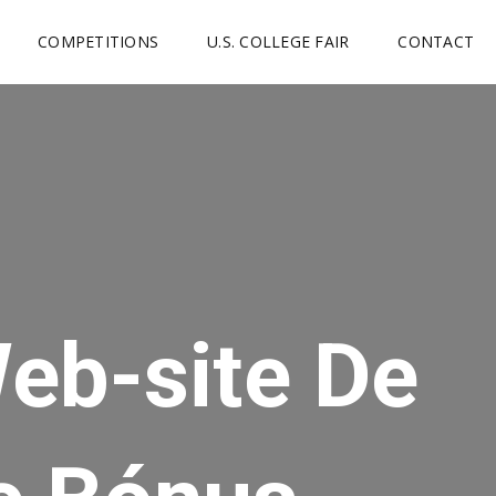
COMPETITIONS
U.S. COLLEGE FAIR
CONTACT
eb-site De