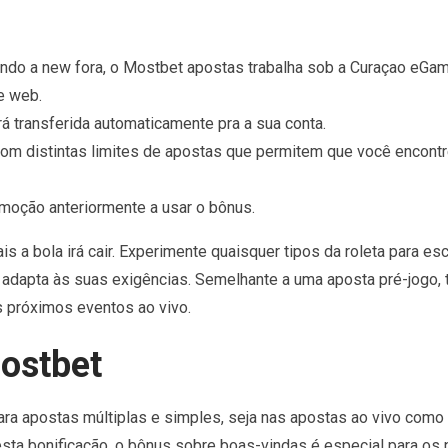
undo a new fora, o Mostbet apostas trabalha sob a Curaçao eGa
e web.
rá transferida automaticamente pra a sua conta.
 com distintas limites de apostas que permitem que você encont
omoção anteriormente a usar o bônus.
s a bola irá cair. Experimente quaisquer tipos da roleta para esc
 adapta às suas exigências. Semelhante a uma aposta pré-jogo, 
s próximos eventos ao vivo.
ostbet
ara apostas múltiplas e simples, seja nas apostas ao vivo com
esta bonificação, o bônus sobre boas-vindas é especial para os