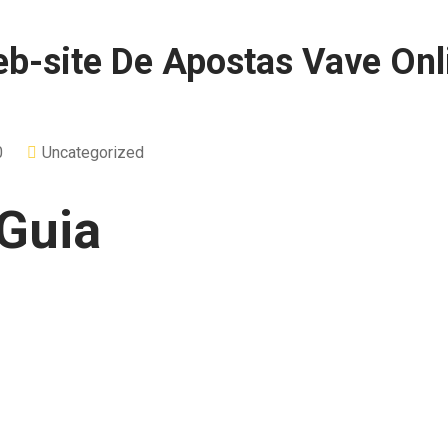
b-site De Apostas Vave Onl
0
Uncategorized
Guia