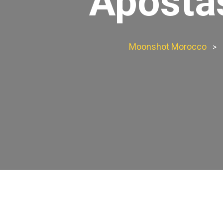
Aposta
Moonshot Morocco
>