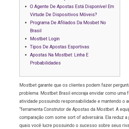
O Agente De Apostas Está Disponível Em
Virtude De Dispositivos Móveis?
Programa De Afiliados Da Mosbet No
Brasil
Mostbet Login
Tipos De Apostas Esportivas
Apostas Na Mostbet: Linha E
Probabilidades
Mostbet garante que os clientes podem fazer pergunta
problema. Mostbet Brasil encoraja envidar como uma f
atividade possuindo responsabilidade e mantendo o a
“ferramenta Construtor de Apostas da Mostbet. A equ
comparação com some sort of adversária. Ela reduz a
quais você lucre possuindo o sucesso sobre seus riv