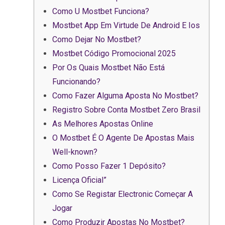
Como U Mostbet Funciona?
Mostbet App Em Virtude De Android E Ios
Como Dejar No Mostbet?
Mostbet Código Promocional 2025
Por Os Quais Mostbet Não Está
Funcionando?
Como Fazer Alguma Aposta No Mostbet?
Registro Sobre Conta Mostbet Zero Brasil
As Melhores Apostas Online
O Mostbet É O Agente De Apostas Mais
Well-known?
Como Posso Fazer 1 Depósito?
Licença Oficial”
Como Se Registar Electronic Começar A
Jogar
Como Produzir Apostas No Mostbet?