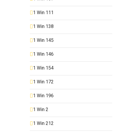
1 Win 111
1 Win 138
1 Win 145
1 Win 146
1 Win 154
1 Win 172
1 Win 196
1 Win 2
1 Win 212