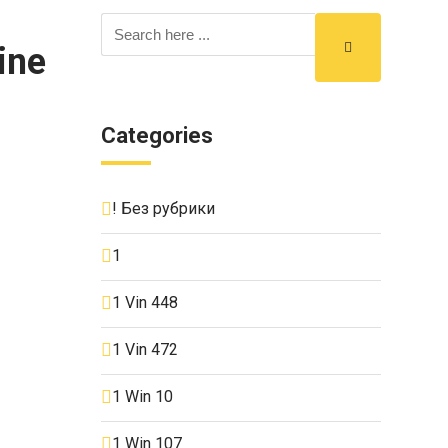
ine
Categories
! Без рубрики
1
1 Vin 448
1 Vin 472
1 Win 10
1 Win 107