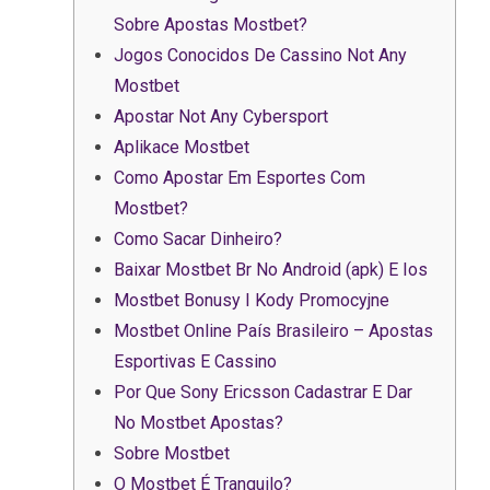
Sobre Apostas Mostbet?
Jogos Conocidos De Cassino Not Any
Mostbet
Apostar Not Any Cybersport
Aplikace Mostbet
Como Apostar Em Esportes Com
Mostbet?
Como Sacar Dinheiro?
Baixar Mostbet Br No Android (apk) E Ios
Mostbet Bonusy I Kody Promocyjne
Mostbet Online País Brasileiro – Apostas
Esportivas E Cassino
Por Que Sony Ericsson Cadastrar E Dar
No Mostbet Apostas?
Sobre Mostbet
O Mostbet É Tranquilo?