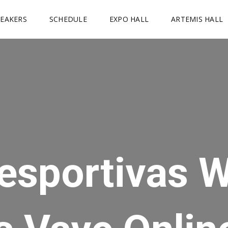
PEAKERS
SCHEDULE
EXPO HALL
ARTEMIS HALL
esportivas W