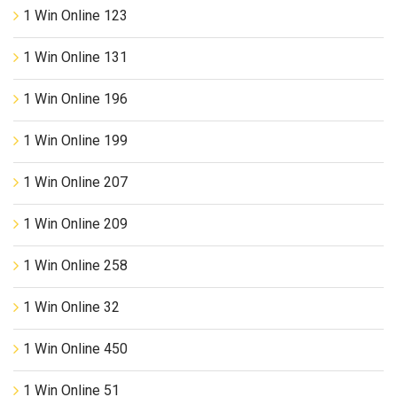
1 Win Online 123
1 Win Online 131
1 Win Online 196
1 Win Online 199
1 Win Online 207
1 Win Online 209
1 Win Online 258
1 Win Online 32
1 Win Online 450
1 Win Online 51