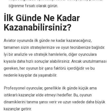
öğrenme fırsatı olarak görün.
İlk Günde Ne Kadar
Kazanabilirsiniz?
Aviator oyununda ilk günde ne kadar kazanacağınız,
tamamen sizin stratejilerinize ve oyun tecrübenize bağlıdır.
İyi bir analizle ve stratejik hamlelerle, diğer oyunculara
kıyasla daha hızlı sonuçlar alabilirsiniz. Ancak unutulmaması
gereken, her oyunun bir şans faktörü içerdiğidir ve bu
nedenle kayıplar da yaşanabilir.
Profesyonel oyuncular, genellikle ilk günde küçük ama
istikrarlı kazançlar elde etmeyi hedefler. Bu, oyunun
dinamiklerini tanıma şansı verir ve uzun vadede daha büyük
kazançlar getirir.