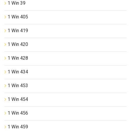
1 Win 39
1 Win 405
1 Win 419
1 Win 420
1 Win 428
1 Win 434
1 Win 453
1 Win 454
1 Win 456
1 Win 459