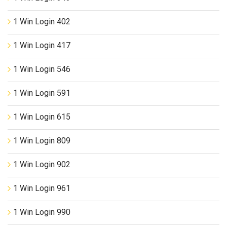
1 Win Login 402
1 Win Login 417
1 Win Login 546
1 Win Login 591
1 Win Login 615
1 Win Login 809
1 Win Login 902
1 Win Login 961
1 Win Login 990