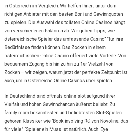
in Österreich im Vergleich. Wir helfen Ihnen, unter dem
richtigen Anbieter mit den besten Boni und Gewinnquoten
zu spielen. Die Auswahl des tollsten Online Casinos hängt
von verschiedenen Faktoren ab. Wir geben Tipps, wie
österreichische Spieler das umfassende Casino” “für ihre
Bedürfnisse finden können. Das Zocken in einem
österreichischen Online Casino offeriert viele Vorteile. Von
bequemem Zugang bis hin zu hin zu 1er Vielzahl von
Zocken – wir zeigen, warum jetzt der perfekte Zeitpunkt ist
auch, um in Österreichs Online Casinos über spielen.
In Deutschland sind oftmals online slot aufgrund ihrer
Vielfalt und hohen Gewinnchancen äußerst beliebt. Zu
family room bekanntesten und beliebtesten Slot-Spielen
gehören Klassiker wie ‘Book involving Ra’ von Novoline, das
für viele” “Spieler ein Muss ist natürlich. Auch ‘Eye