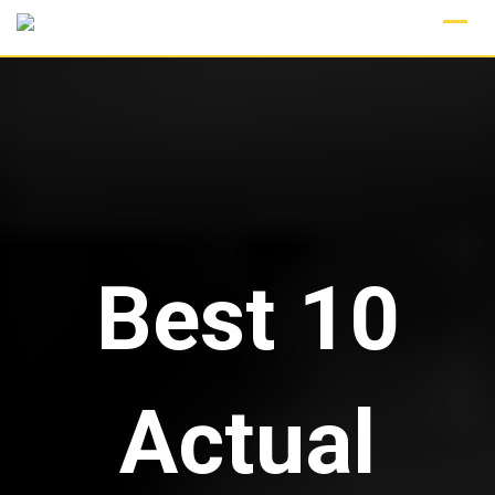
Skip
to
content
Best 10
Actual