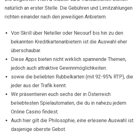
natürlich an erster Stelle. Die Gebühren und Limitzahlungen
richten einander nach den jeweiligen Anbietern.
Von Skrill über Neteller oder Neosurf bis hin zu den
bekannten Kreditkartenanbietern ist die Auswahl eher
überschaubar.
Diese Apps bieten nicht wirklich spannende Themen,
jedoch auch attraktive Gewinnmöglichkeiten.
sowie die beliebten Rubbelkarten (mit 92-95% RTP), die
jeder aus der Trafik kennt.
Wir präsentieren euch sechs der in Österreich
beliebtesten Spielautomaten, die du in nahezu jedem
Online Casino findest.
Auch hier gilt die Philosophie, eine erlesene Auswahl ist
dasjenige oberste Gebot.