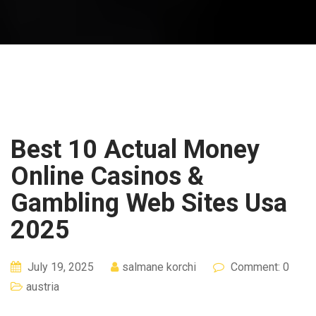
Best 10 Actual Money
Online Casinos &
Gambling Web Sites Usa
2025
July 19, 2025
salmane korchi
Comment: 0
austria