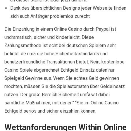
Dank des übersichtlichen Designs jeder Webseite finden
sich auch Anfänger problemlos zurecht.
Die Einzahlung in einem Online Casino durch Paypal ist
undramatisch, sicher und kinderleicht. Diese
Zahlungsmethode ist echt bei deutschen Spielern sehr
beliebt, de uma sie hohe Sicherheitsstandards und
benutzerfreundliche Transaktionen bietet. Nein, kostenlose
Casino Spiele abgerechnet Echtgeld Einsatz daten nur
Spielgeld Gewinne aus. Wenn Sie echtes Geld gewinnen
möchten, müssen Sie die Spielautomaten über Geldeinsatz
nutzen. Der große Bereich Sicherheit umfasst dabei
sämtliche Maßnahmen, mit denen” “Sie im Online Casino
Echtgeld seriös und sicher einzahlen können.
Wettanforderungen Within Online