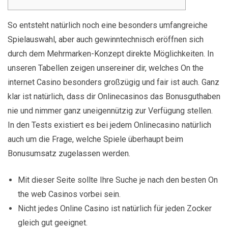
So entsteht natürlich noch eine besonders umfangreiche
Spielauswahl, aber auch gewinntechnisch eröffnen sich
durch dem Mehrmarken-Konzept direkte Möglichkeiten. In
unseren Tabellen zeigen unsereiner dir, welches On the
internet Casino besonders großzügig und fair ist auch. Ganz
klar ist natürlich, dass dir Onlinecasinos das Bonusguthaben
nie und nimmer ganz uneigennützig zur Verfügung stellen.
In den Tests existiert es bei jedem Onlinecasino natürlich
auch um die Frage, welche Spiele überhaupt beim
Bonusumsatz zugelassen werden.
Mit dieser Seite sollte Ihre Suche je nach den besten On
the web Casinos vorbei sein.
Nicht jedes Online Casino ist natürlich für jeden Zocker
gleich gut geeignet.