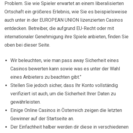
Problem. Sie wie Spieler erwartet an einem liberalisierten
Ortschaft ein größeres Erlebnis, wie Sie es beispielsweise
auch unter in der EUROPEAN UNION lizenzierten Casinos
entdecken. Betreiber, die aufgrund EU-Recht oder mit
internationaler Genehmigung ihre Spiele anbieten, finden Sie
oben bei dieser Seite.
Wir beleuchten, wie man pass away Sicherheit eines
Casinos bewerten kann sowie was es unter der Wahl
eines Anbieters zu beachten gibt.”
Stellen Sie jedoch sicher, dass Ihr Konto vollständig
verifiziert ist auch, um die Sicherheit Ihrer Daten zu
gewährleisten.
Einige Online Casinos in Österreich zeigen die letzten
Gewinner auf der Startseite an.
Der Einfachheit halber werden dir diese in verschiedenen