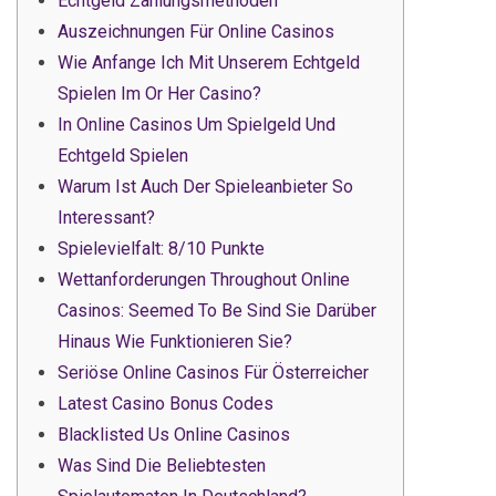
Echtgeld Zahlungsmethoden
Auszeichnungen Für Online Casinos
Wie Anfange Ich Mit Unserem Echtgeld
Spielen Im Or Her Casino?
In Online Casinos Um Spielgeld Und
Echtgeld Spielen
Warum Ist Auch Der Spieleanbieter So
Interessant?
Spielevielfalt: 8/10 Punkte
Wettanforderungen Throughout Online
Casinos: Seemed To Be Sind Sie Darüber
Hinaus Wie Funktionieren Sie?
Seriöse Online Casinos Für Österreicher
Latest Casino Bonus Codes
Blacklisted Us Online Casinos
Was Sind Die Beliebtesten