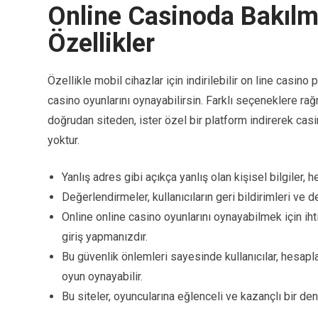
Online Casinoda Bakılm
Özellikler
Özellikle mobil cihazlar için indirilebilir on line casin
casino oyunlarını oynayabilirsin. Farklı seçeneklere rağm
doğrudan siteden, ister özel bir platform indirerek casin
yoktur.
Yanlış adres gibi açıkça yanlış olan kişisel bilgiler,
Değerlendirmeler, kullanıcıların geri bildirimleri ve 
Online online casino oyunlarını oynayabilmek için iht
giriş yapmanızdır.
Bu güvenlik önlemleri sayesinde kullanıcılar, hesapl
oyun oynayabilir.
Bu siteler, oyuncularına eğlenceli ve kazançlı bir den