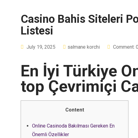
Casino Bahis Siteleri P
Listesi ️
July 19, 2025
salmane korchi
Comment: 
En İyi Türkiye 
top Çevrimiçi C
Content
Online Casinoda Bakılması Gereken En
Önemli Özellikler