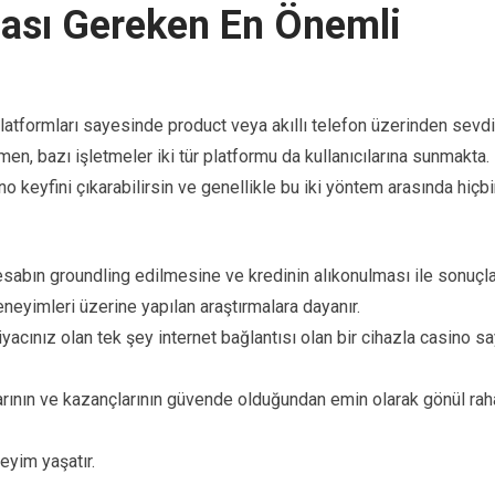
ası Gereken En Önemli
o platformları sayesinde product veya akıllı telefon üzerinden sevd
en, bazı işletmeler iki tür platformu da kullanıcılarına sunmakta. 
o keyfini çıkarabilirsin ve genellikle bu iki yöntem arasında hiçbi
 hesabın groundling edilmesine ve kredinin alıkonulması ile sonuçlan
deneyimleri üzerine yapılan araştırmalara dayanır.
iyacınız olan tek şey internet bağlantısı olan bir cihazla casino s
arının ve kazançlarının güvende olduğundan emin olarak gönül raha
eyim yaşatır.