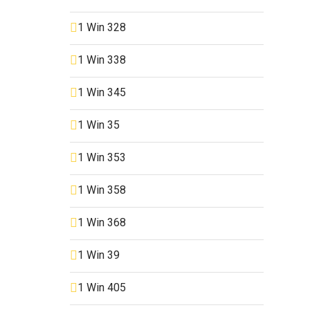
1 Win 328
1 Win 338
1 Win 345
1 Win 35
1 Win 353
1 Win 358
1 Win 368
1 Win 39
1 Win 405