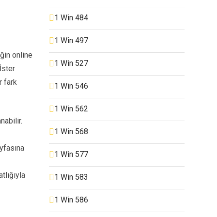
1 Win 484
1 Win 497
iğin online
1 Win 527
İster
r fark
1 Win 546
1 Win 562
abilir.
1 Win 568
ayfasına
1 Win 577
tlığıyla
1 Win 583
1 Win 586