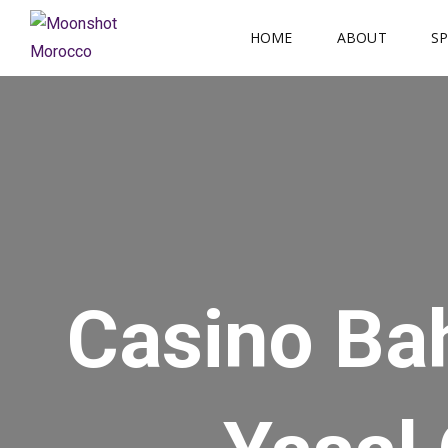
Skip
HOME
ABOUT
S
to
content
Casino Bah