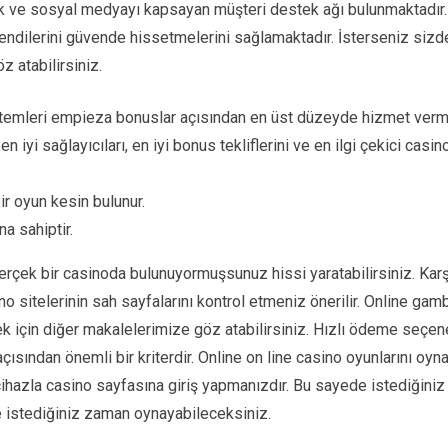
ek ve sosyal medyayı kapsayan müşteri destek ağı bulunmaktadır.
ndilerini güvende hissetmelerini sağlamaktadır. İsterseniz sizd
z atabilirsiniz.
öntemleri empieza bonuslar açısından en üst düzeyde hizmet verm
iyi sağlayıcıları, en iyi bonus tekliflerini ve en ilgi çekici casin
ir oyun kesin bulunur.
na sahiptir.
erçek bir casinoda bulunuyormuşsunuz hissi yaratabilirsiniz. Karş
no sitelerinin sah sayfalarını kontrol etmeniz önerilir. Online gam
k için diğer makalelerimize göz atabilirsiniz. Hızlı ödeme seçen
k açısından önemli bir kriterdir. Online on line casino oyunlarını oy
ir cihazla casino sayfasına giriş yapmanızdır. Bu sayede istediğini
ve istediğiniz zaman oynayabileceksiniz.