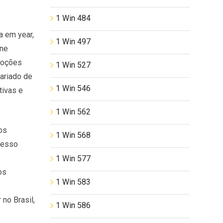
1 Win 484
a em year,
1 Win 497
ine
moções
1 Win 527
variado de
1 Win 546
tivas e
1 Win 562
os
1 Win 568
cesso
1 Win 577
os
1 Win 583
no Brasil,
1 Win 586