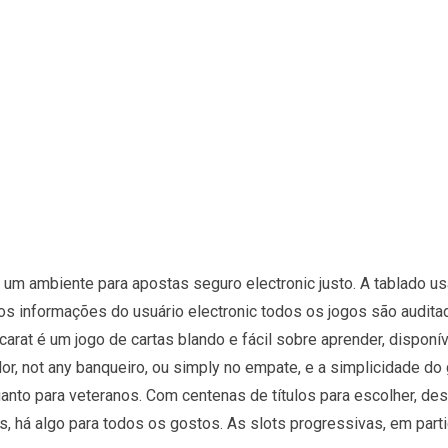
 um ambiente para apostas seguro electronic justo. A tablado us
r os informações do usuário electronic todos os jogos são audit
carat é um jogo de cartas blando e fácil sobre aprender, disponí
r, not any banqueiro, ou simply no empate, e a simplicidade do
uanto para veteranos. Com centenas de títulos para escolher, de
 há algo para todos os gostos. As slots progressivas, em partic