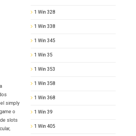
1 Win 328
1 Win 338
1 Win 345
1 Win 35
1 Win 353
1 Win 358
a
ados
1 Win 368
vel simply
 game o
1 Win 39
sde slots
1 Win 405
ular,