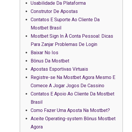
Usabilidade Da Plataforma
Construtor De Apostas
Contatos E Suporte Ao Cliente Da
Mostbet Brasil
Mostbet Sign In À Conta Pessoal: Dicas
Para Zanjar Problemas De Login
Baixar No Ios
Bônus Da Mostbet
Apostas Esportivas Virtuais
Registre-se Na Mostbet Agora Mesmo E
Comece A Jogar Jogos De Cassino
Contatos E Apoio Ao Cliente Da Mostbet
Brasil
Como Fazer Uma Aposta Na Mostbet?
Aceite Operating-system Bônus Mostbet
Agora