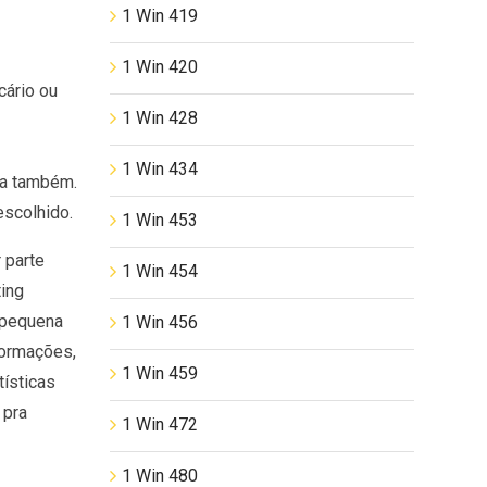
1 Win 419
1 Win 420
cário ou
1 Win 428
1 Win 434
ia também.
escolhido.
1 Win 453
 parte
1 Win 454
ing
 pequena
1 Win 456
formações,
1 Win 459
tísticas
 pra
1 Win 472
1 Win 480