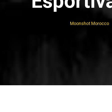
Esportiva
Moonshot Morocco