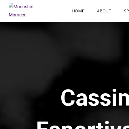
Skip
HOME
ABOUT
S
to
content
Cassin