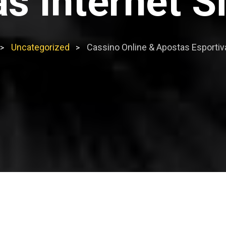
s Internet Si
Uncategorized
Cassino Online & Apostas Esportivas
>
>