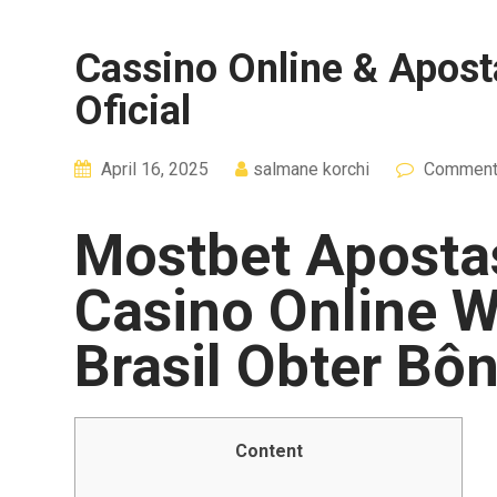
Cassino Online & Aposta
Oficial
April 16, 2025
salmane korchi
Comment:
Mostbet Apostas
Casino Online W
Brasil Obter Bô
Content