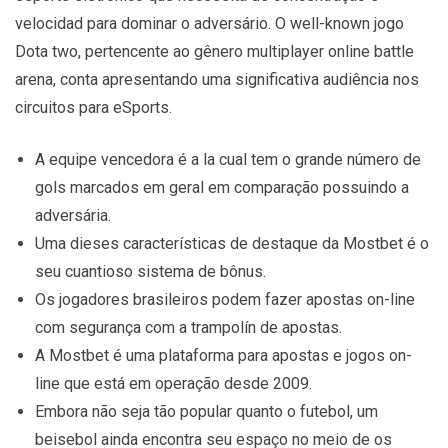
velocidad para dominar o adversário. O well-known jogo
Dota two, pertencente ao gênero multiplayer online battle
arena, conta apresentando uma significativa audiência nos
circuitos para eSports.
A equipe vencedora é a la cual tem o grande número de
gols marcados em geral em comparação possuindo a
adversária.
Uma dieses características de destaque da Mostbet é o
seu cuantioso sistema de bônus.
Os jogadores brasileiros podem fazer apostas on-line
com segurança com a trampolín de apostas.
A Mostbet é uma plataforma para apostas e jogos on-
line que está em operação desde 2009.
Embora não seja tão popular quanto o futebol, um
beisebol ainda encontra seu espaço no meio de os