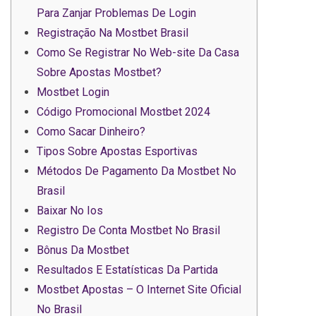
Para Zanjar Problemas De Login
Registração Na Mostbet Brasil
Como Se Registrar No Web-site Da Casa
Sobre Apostas Mostbet?
Mostbet Login
Código Promocional Mostbet 2024
Como Sacar Dinheiro?
Tipos Sobre Apostas Esportivas
Métodos De Pagamento Da Mostbet No
Brasil
Baixar No Ios
Registro De Conta Mostbet No Brasil
Bônus Da Mostbet
Resultados E Estatísticas Da Partida
Mostbet Apostas – O Internet Site Oficial
No Brasil