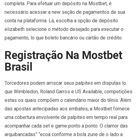
completa. Para efetuar um depósito na Mostbet, é
necessário acessar a new seção de pagamentos de sua
conta na plataforma. Lá, escolha a opção de depósito
elizabeth selecione o método desejado para executar o
pagamento, lo que boleto bancário ou cartão de crédito.
Registração Na Mostbet
Brasil
Torcedores podem arriscar seus palpites em disputas lo
que Wimbledon, Roland Garros e US Available, competições
estas os quais compõem o calendário maior do tênis. Além
das apostas antecipadas aos embates, a Mostbet fornece
uma cobertura envolvente de palpites em tempo real para
acompanhar cada set e game ponto a ponto. O clamor das
arquibancadas” “ecoa conforme a bola zune de o lado a