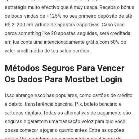
estratégia muito efectivo que é muy usada. Receba o bônus
de boas-vindas de +125% no seu primeiro depósito de até
R$ 2. 200 em virtude de apostas esportivas. Caso você
perca something like 20 apostas seguidas, será creditada
em tua conta uma intencionadamente grátis com 50% do
valor small médio de teu saldo perdido.
Métodos Seguros Para Vencer
Os Dados Para Mostbet Login
Isso abrange escolhas populares, como cartões de crédito
e débito, transferência bancária, Pix, boleto bancário e
carteiras digitais. Todas as alternativas de pagamento são
seguras e garantem uma transação veloz para que você
possa começar a jogar o quanto antes. Entre as opções
está o Pix, o sistema de pagamentos instantâneos do