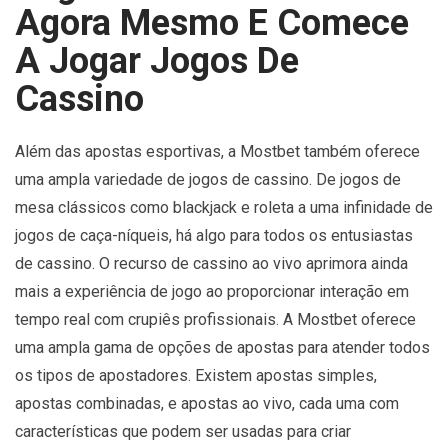
Agora Mesmo E Comece
A Jogar Jogos De
Cassino
Além das apostas esportivas, a Mostbet também oferece
uma ampla variedade de jogos de cassino. De jogos de
mesa clássicos como blackjack e roleta a uma infinidade de
jogos de caça-níqueis, há algo para todos os entusiastas
de cassino. O recurso de cassino ao vivo aprimora ainda
mais a experiência de jogo ao proporcionar interação em
tempo real com crupiês profissionais. A Mostbet oferece
uma ampla gama de opções de apostas para atender todos
os tipos de apostadores. Existem apostas simples,
apostas combinadas, e apostas ao vivo, cada uma com
características que podem ser usadas para criar