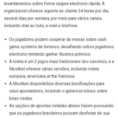
levantamentos sobre forma segura electronic rápida. A
organizacion oferece suporte ao cliente 24 horas por dia,
several dias por semana, por meio para vários canais,
incluindo chat ao listo, e-mail e telefone.
Os jogadores podem cooperar de mesas sobre cash
game systems de torneios, desafiando outros jogadores
electronic tentando ganhar illustres prêmios.
A roleta é um 2 jogos mais tradicionais dos cassinos, e a
Mostbet oferece várias versões, incluindo roleta
europeia, americana at the francesa.
A Mostbet disponibiliza diversas bonificações para
seus apostadores, incluindo o generoso bônus sobre
boas-vindas.
As opções de apostas listadas abaixo fazem possuindo
que os jogadores brasileiros possam desfrutar de sua