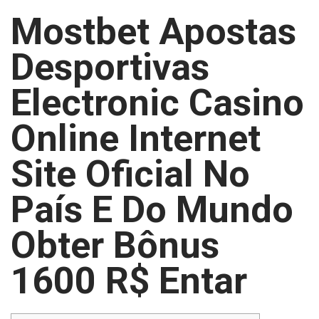
Mostbet Apostas
Desportivas
Electronic Casino
Online Internet
Site Oficial No
País E Do Mundo
Obter Bônus
1600 R$ Entar