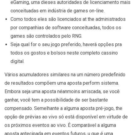
eGaming, uma dieses autoridades de licenciamento mais
conceituadas em indústria de games on-line.
Como todos eles são licenciados at the administrados
por companhias de software conceituadas, todos os
games são controlados pelo RNG.
Seja qual for o seu jogo preferido, haverá opções pra
todos os gostos e bolsos neste completo cassino
digital.
Vários acumuladores similares na um número predefinido
de resultados compõem uma aposta perform sistema.
Embora seja uma aposta néanmoins arriscada, se você
ganhar, você tem a possibilidade de ser bastante
compensado. Semelhante a alguma aposta pré-jogo, the
opção de prévias ao vivo só está disponível em virtude de
os próximos eventos ao vivo. É comparável a alguma
aposta antecipada em eventos futuros, u que é uma