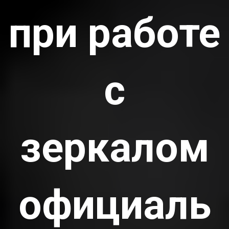
при работе
с
зеркалом
официаль