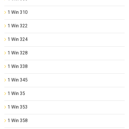
1 Win 310
1 Win 322
1 Win 324
1 Win 328
1 Win 338
1 Win 345
1 Win 35
1 Win 353
1 Win 358