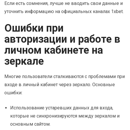
Если есть сомнения, лучше не вводить свои данные и
уточнить информацию на официальных каналах 1xbet.
Ошибки при
авторизации и работе в
личном кабинете на
зеркале
Многие пользователи сталкиваются с проблемами при
входе в личный кабинет через зеркало. Основные
ошибки:
Использование устаревших данных для входа,
которые не синхронизируются между зеркалом и
основным сайтом.