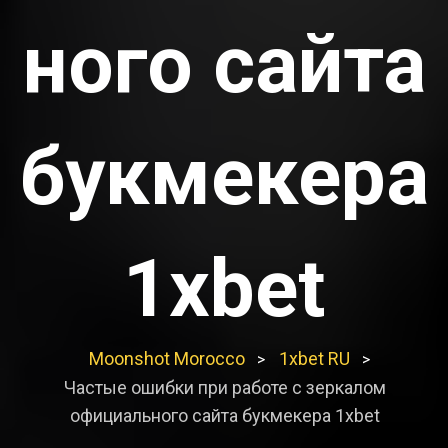
ного сайта
букмекера
1xbet
Moonshot Morocco
1xbet RU
>
>
Частые ошибки при работе с зеркалом
официального сайта букмекера 1xbet