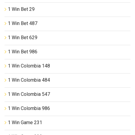
1 Win Bet 29
1 Win Bet 487
1 Win Bet 629
1 Win Bet 986
1 Win Colombia 148
1 Win Colombia 484
1 Win Colombia 547
1 Win Colombia 986
1 Win Game 231