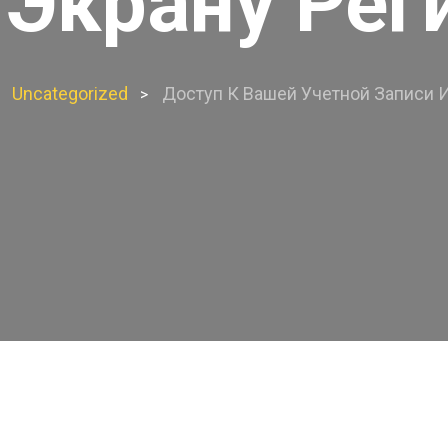
 Экрану Рег
Uncategorized
Доступ К Вашей Учетной Записи И
>
>