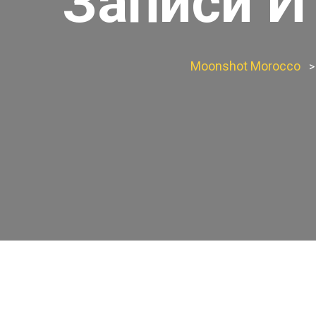
Записи И
Moonshot Morocco