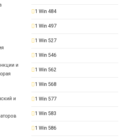
а
1 Win 484
1 Win 497
1 Win 527
ия
1 Win 546
ункции и
1 Win 562
торая
1 Win 568
нский и
1 Win 577
1 Win 583
раторов
1 Win 586