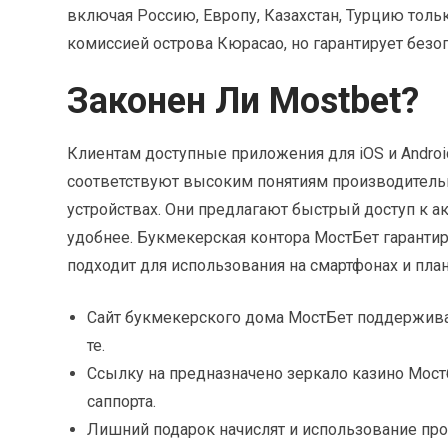
включая Россию, Европу, Казахстан, Турцию толь
комиссией острова Кюрасао, но гарантирует безоп
Законен Ли Mostbet?
Клиентам доступные приложения для iOS и Androi
соответствуют высоким понятиям производительн
устройствах. Они предлагают быстрый доступ к ак
удобнее. Букмекерская контора МостБет гаранти
подходит для использования на смартфонах и пла
Сайт букмекерского дома МостБет поддерживае
те.
Ссылку на предназначено зеркало казино Мост
саппорта.
Лишний подарок начислят и использование про