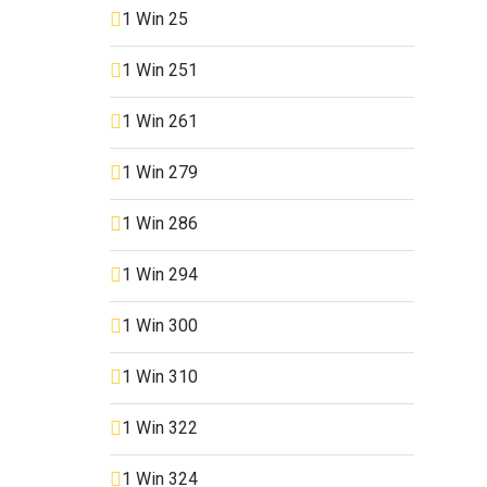
1 Win 25
1 Win 251
1 Win 261
1 Win 279
1 Win 286
1 Win 294
1 Win 300
1 Win 310
1 Win 322
1 Win 324