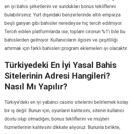
en iyi bahis şirketlerini ve sundukları bonus tekliflerini
bulabilirsiniz. Yurt dışındaki benzerlerinde altılı empieza
beşli ganyan gibi bahisler neredeyse hiç tercih edilmiyor.
Tercih edilen platformlarda ise, toplam cironun %1’i bile bu
bahislerden gelmiyor. Kullanıcıların ilgisini ve çeşitliliği
artırmak için farklı bahisleri program eklemeleri iyi olacaktır.
Türkiyedeki En İyi Yasal Bahis
Sitelerinin Adresi Hangileri?
Nasıl Mı Yapılır?
Türkiye’deki en iyi yabancı casino sitelerini belirlemek kolay
bir iş değil. Bunun için, oyunların kalitesini, sitenin kullanıcı
dostu olup olmadığını, bonus tekliflerini ve müşteri
hizmetlerinin kalitesini dikkate alıyoruz. Bununla birlikte,