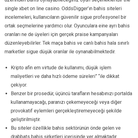
single xbet on line casino. OddsDigger’ın bahis siteleri
incelemeleri, kullanıcıların güvenilir sigue profesyonel bir
ortak seçmelerine yardımcı olur. Oyunculara eine ayrı bahis
oranları ne de üyeleri için gerçek praise kampanyaları
düzenleyebilirler. Tek maça bahis ve canlı bahis hala sınırlı
marketler sigue düşük oranlar ile oynanabilmektedir.
Kripto afin em virtude de kullanımı, düşük işlem
maliyetleri ve daha hızlı ödeme süreleri” “ile dikkat
çekiyor.
Benzer bir prosedür, üçüncü tarafların hesabınızı portalda
kullanamayacağı, paranızı çekemeyeceği veya diğer
provokatif eylemleri gerçekleştiremeyeceği şekilde
geliştirilmiştir.
Bu siteler özellikle bahis sektörünün önde gelen ve
drabbats bahis şirketleri içerisinde yer almaktadır.