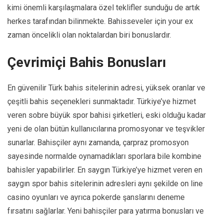
kimi önemli karşılaşmalara özel teklifler sunduğu de artık
herkes tarafından bilinmekte. Bahisseveler için your ex
zaman öncelikli olan noktalardan biri bonuslardır.
Çevrimiçi Bahis Bonusları
En güvenilir Türk bahis sitelerinin adresi, yüksek oranlar ve
çeşitli bahis seçenekleri sunmaktadır. Türkiye’ye hizmet
veren sobre büyük spor bahisi şirketleri, eski olduğu kadar
yeni de olan bütün kullanıcılarına promosyonar ve teşvikler
sunarlar. Bahisçiler aynı zamanda, çarpraz promosyon
sayesinde normalde oynamadıkları sporlara bile kombine
bahisler yapabilirler. En saygın Türkiye’ye hizmet veren en
saygın spor bahis sitelerinin adresleri aynı şekilde on line
casino oyunları ve ayrıca pokerde şanslarını deneme
fırsatını sağlarlar. Yeni bahisçiler para yatırma bonusları ve