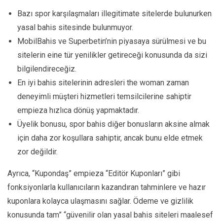
Bazı spor karşılaşmaları illegitimate sitelerde bulunurken
yasal bahis sitesinde bulunmuyor.
MobilBahis ve Superbetin’nin piyasaya sürülmesi ve bu
sitelerin eine tür yenilikler getireceği konusunda da sizi
bilgilendireceğiz.
En iyi bahis sitelerinin adresleri the woman zaman
deneyimli müşteri hizmetleri temsilcilerine sahiptir
empieza hızlıca dönüş yapmaktadır.
Üyelik bonusu, spor bahis diğer bonusların aksine almak
için daha zor koşullara sahiptir, ancak bunu elde etmek
zor değildir.
Ayrıca, “Kupondaş” empieza “Editör Kuponları” gibi
fonksiyonlarla kullanıcıların kazandıran tahminlere ve hazır
kuponlara kolayca ulaşmasını sağlar. Ödeme ve gizlilik
konusunda tam” “güvenilir olan yasal bahis siteleri maalesef