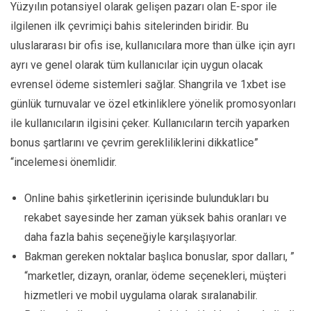
Yüzyılın potansiyel olarak gelişen pazarı olan E-spor ile
ilgilenen ilk çevrimiçi bahis sitelerinden biridir. Bu
uluslararası bir ofis ise, kullanıcılara more than ülke için ayrı
ayrı ve genel olarak tüm kullanıcılar için uygun olacak
evrensel ödeme sistemleri sağlar. Shangrila ve 1xbet ise
günlük turnuvalar ve özel etkinliklere yönelik promosyonları
ile kullanıcıların ilgisini çeker. Kullanıcıların tercih yaparken
bonus şartlarını ve çevrim gerekliliklerini dikkatlice”
“incelemesi önemlidir.
Online bahis şirketlerinin içerisinde bulundukları bu
rekabet sayesinde her zaman yüksek bahis oranları ve
daha fazla bahis seçeneğiyle karşılaşıyorlar.
Bakman gereken noktalar başlıca bonuslar, spor dalları, ”
“marketler, dizayn, oranlar, ödeme seçenekleri, müşteri
hizmetleri ve mobil uygulama olarak sıralanabilir.