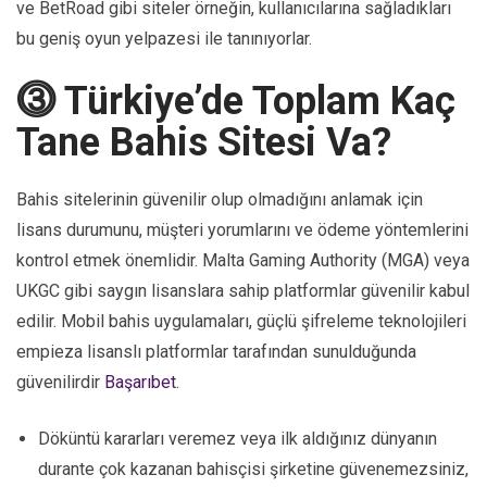
ve BetRoad gibi siteler örneğin, kullanıcılarına sağladıkları
bu geniş oyun yelpazesi ile tanınıyorlar.
⓷ Türkiye’de Toplam Kaç
Tane Bahis Sitesi Va?
Bahis sitelerinin güvenilir olup olmadığını anlamak için
lisans durumunu, müşteri yorumlarını ve ödeme yöntemlerini
kontrol etmek önemlidir. Malta Gaming Authority (MGA) veya
UKGC gibi saygın lisanslara sahip platformlar güvenilir kabul
edilir. Mobil bahis uygulamaları, güçlü şifreleme teknolojileri
empieza lisanslı platformlar tarafından sunulduğunda
güvenilirdir
Başarıbet
.
Döküntü kararları veremez veya ilk aldığınız dünyanın
durante çok kazanan bahisçisi şirketine güvenemezsiniz,