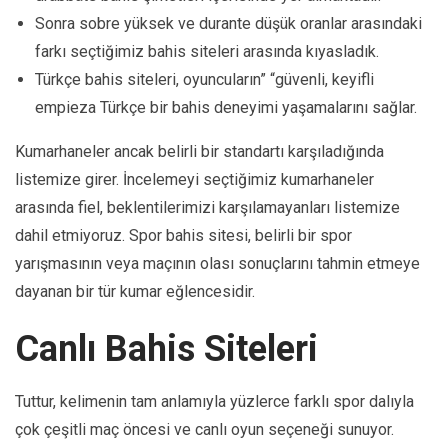
Sonra sobre yüksek ve durante düşük oranlar arasındaki
farkı seçtiğimiz bahis siteleri arasında kıyasladık.
Türkçe bahis siteleri, oyuncuların” “güvenli, keyifli
empieza Türkçe bir bahis deneyimi yaşamalarını sağlar.
Kumarhaneler ancak belirli bir standartı karşıladığında
listemize girer. İncelemeyi seçtiğimiz kumarhaneler
arasında fiel, beklentilerimizi karşılamayanları listemize
dahil etmiyoruz. Spor bahis sitesi, belirli bir spor
yarışmasının veya maçının olası sonuçlarını tahmin etmeye
dayanan bir tür kumar eğlencesidir.
Canlı Bahis Siteleri
Tuttur, kelimenin tam anlamıyla yüzlerce farklı spor dalıyla
çok çeşitli maç öncesi ve canlı oyun seçeneği sunuyor.