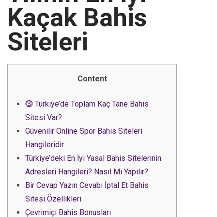
Kaçak Bahis
Siteleri
Content
⓷ Türkiye’de Toplam Kaç Tane Bahis
Sitesi Var?
Güvenilir Online Spor Bahis Siteleri
Hangileridir
Türkiye’deki En İyi Yasal Bahis Sitelerinin
Adresleri Hangileri? Nasıl Mı Yapılır?
Bir Cevap Yazın Cevabı İptal Et Bahis
Sitesi Özellikleri
Çevrimiçi Bahis Bonusları