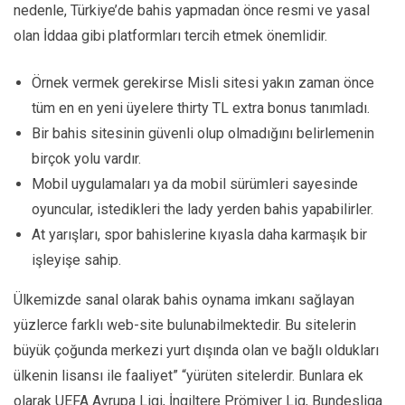
nedenle, Türkiye’de bahis yapmadan önce resmi ve yasal
olan İddaa gibi platformları tercih etmek önemlidir.
Örnek vermek gerekirse Misli sitesi yakın zaman önce
tüm en en yeni üyelere thirty TL extra bonus tanımladı.
Bir bahis sitesinin güvenli olup olmadığını belirlemenin
birçok yolu vardır.
Mobil uygulamaları ya da mobil sürümleri sayesinde
oyuncular, istedikleri the lady yerden bahis yapabilirler.
At yarışları, spor bahislerine kıyasla daha karmaşık bir
işleyişe sahip.
Ülkemizde sanal olarak bahis oynama imkanı sağlayan
yüzlerce farklı web-site bulunabilmektedir. Bu sitelerin
büyük çoğunda merkezi yurt dışında olan ve bağlı oldukları
ülkenin lisansı ile faaliyet” “yürüten sitelerdir. Bunlara ek
olarak UEFA Avrupa Ligi, İngiltere Prömiyer Lig, Bundesliga