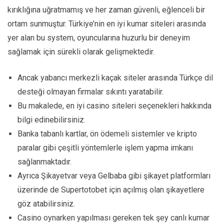
kırıklığına uğratmamış ve her zaman güvenli, eğlenceli bir
ortam sunmuştur. Türkiye’nin en iyi kumar siteleri arasında
yer alan bu system, oyuncularına huzurlu bir deneyim
sağlamak için sürekli olarak gelişmektedir.
Ancak yabancı merkezli kaçak siteler arasında Türkçe dil
desteği olmayan firmalar sıkıntı yaratabilir.
Bu makalede, en iyi casino siteleri seçenekleri hakkında
bilgi edinebilirsiniz.
Banka tabanlı kartlar, ön ödemeli sistemler ve kripto
paralar gibi çeşitli yöntemlerle işlem yapma imkanı
sağlanmaktadır.
Ayrıca Şikayetvar veya Gelbaba gibi şikayet platformları
üzerinde de Supertotobet için açılmış olan şikayetlere
göz atabilirsiniz.
Casino oynarken yapılması gereken tek şey canlı kumar