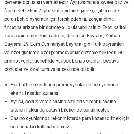
deneme bonusları vermektedir. Aynı zamanda sweet paz ve
fruit celebration 2 gibi slot machine game çeşitlerini de
paralı bahis oynamak için tercih edebilir, zengin olma
fırsatına arizona bir sermaye ile ulaşabilirsiniz. Evet, kaliteli
Türk casino sitelerinin adresi, Ramazan Bayramı, Kurban
Bayramı, 29 Ekim Cumhuriyet Bayramı gibi Türk bayramları
ve özel günlerde özel promosyonlar düzenlemektedir. Bu
promosyonlar genellikle yüksek bonus oranları, bedava
dönüşler ve özel turnuvalar şeklinde olabilir.
Her hafta düzenlenen promosyonlar ile de üyelerine
ekstra fırsatlar sunarlar.
Ayrıca, bonus veren casino siteleri ve mobil casino
siteleri hakkında detaylı bilgiler de sunulmuştur.
Casino oyunlarında rekor miktarda para kazanabilmek için
bu bonusları kullanabilirsiniz.