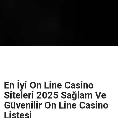
En İyi On Line Casino
Siteleri 2025 Sağlam Ve
Güvenilir On Line Casino
Listesi