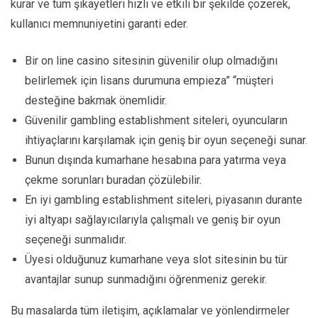
kurar ve tüm şikayetleri hızlı ve etkili bir şekilde çözerek,
kullanıcı memnuniyetini garanti eder.
Bir on line casino sitesinin güvenilir olup olmadığını
belirlemek için lisans durumuna empieza” “müşteri
desteğine bakmak önemlidir.
Güvenilir gambling establishment siteleri, oyuncuların
ihtiyaçlarını karşılamak için geniş bir oyun seçeneği sunar.
Bunun dışında kumarhane hesabına para yatırma veya
çekme sorunları buradan çözülebilir.
En iyi gambling establishment siteleri, piyasanın durante
iyi altyapı sağlayıcılarıyla çalışmalı ve geniş bir oyun
seçeneği sunmalıdır.
Üyesi olduğunuz kumarhane veya slot sitesinin bu tür
avantajlar sunup sunmadığını öğrenmeniz gerekir.
Bu masalarda tüm iletişim, açıklamalar ve yönlendirmeler