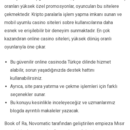
oranları yüksek özel promosyonlar, oyuncuları bu sitelere
çekmektedir. Kripto paralarla işlem yapma imkanı sunan ve
mobil uyumlu casino siteleri sobre kullanıcılarına daha
esnek ve erişilebilir bir deneyim sunmaktadır. En çok
kazandıran online casino siteleri, yüksek dönüş oranlı
oyunlarıyla öne çıkar.
Bu güvenilir online casinoda Türkçe dilinde hizmet
alabilir, sorun yaşadığınızda destek hattını
kullanabilirsiniz.
Ayrıca, site para yatırma ve çekme işlemleri için farklı
seçenekler sunar.
Bu konuyu kesinlikle inceleyeceğiz ve uzmanlarımız
blogda ayrıntılı makaleler yazacak.
Book of Ra, Novomatic tarafından geliştirilen empieza Mısır