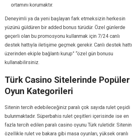
ortamını korumaktır.
Deneyimli ya da yeni başlayan fark etmeksizin herkesin
yüzünü güldüren bir added bonus türüdür. Özel günlerde
geçerli olan bu promosyonu kullanmak için 7/24 canlı
destek hattıyla iletişime geçmek gerekir. Canlı destek hattı
üzerinden ekiple bağlantı kurup” “özel gün bonusu
kullanabilirsiniz.
Türk Casino Sitelerinde Popüler
Oyun Kategorileri
Sitenin tercih edebileceğiniz paralı çok sayıda rulet çeşidi
bulunmaktadır. Süperbahis rulet çeşitleri içerisinde ise en
fazla tercih edilen paralı casino oyunu Türk ruletidir. Sitenin
özellikle rulet ve bakara gibi masa oyunları, yüksek oranlı