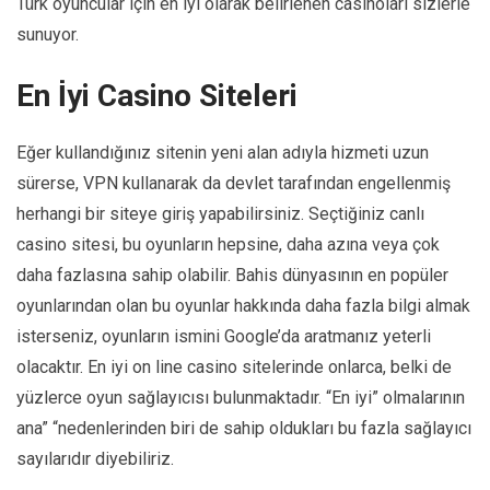
Türk oyuncular için en iyi olarak belirlenen casinoları sizlerle
sunuyor.
En İyi Casino Siteleri
Eğer kullandığınız sitenin yeni alan adıyla hizmeti uzun
sürerse, VPN kullanarak da devlet tarafından engellenmiş
herhangi bir siteye giriş yapabilirsiniz. Seçtiğiniz canlı
casino sitesi, bu oyunların hepsine, daha azına veya çok
daha fazlasına sahip olabilir. Bahis dünyasının en popüler
oyunlarından olan bu oyunlar hakkında daha fazla bilgi almak
isterseniz, oyunların ismini Google’da aratmanız yeterli
olacaktır. En iyi on line casino sitelerinde onlarca, belki de
yüzlerce oyun sağlayıcısı bulunmaktadır. “En iyi” olmalarının
ana” “nedenlerinden biri de sahip oldukları bu fazla sağlayıcı
sayılarıdır diyebiliriz.