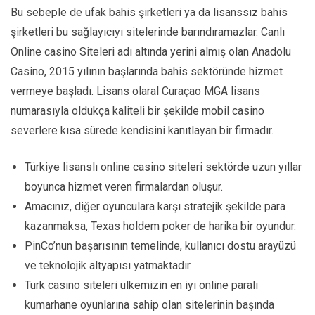
Bu sebeple de ufak bahis şirketleri ya da lisanssız bahis
şirketleri bu sağlayıcıyı sitelerinde barındıramazlar. Canlı
Online casino Siteleri adı altında yerini almış olan Anadolu
Casino, 2015 yılının başlarında bahis sektöründe hizmet
vermeye başladı. Lisans olaral Curaçao MGA lisans
numarasıyla oldukça kaliteli bir şekilde mobil casino
severlere kısa sürede kendisini kanıtlayan bir firmadır.
Türkiye lisanslı online casino siteleri sektörde uzun yıllar
boyunca hizmet veren firmalardan oluşur.
Amacınız, diğer oyunculara karşı stratejik şekilde para
kazanmaksa, Texas holdem poker de harika bir oyundur.
PinCo’nun başarısının temelinde, kullanıcı dostu arayüzü
ve teknolojik altyapısı yatmaktadır.
Türk casino siteleri ülkemizin en iyi online paralı
kumarhane oyunlarına sahip olan sitelerinin başında