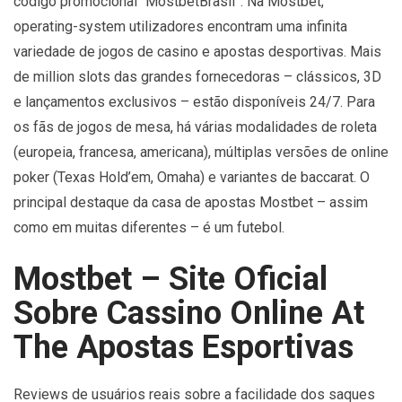
código promocional “MostbetBrasil”. Na Mostbet,
operating-system utilizadores encontram uma infinita
variedade de jogos de casino e apostas desportivas. Mais
de million slots das grandes fornecedoras – clássicos, 3D
e lançamentos exclusivos – estão disponíveis 24/7. Para
os fãs de jogos de mesa, há várias modalidades de roleta
(europeia, francesa, americana), múltiplas versões de online
poker (Texas Hold’em, Omaha) e variantes de baccarat. O
principal destaque da casa de apostas Mostbet – assim
como em muitas diferentes – é um futebol.
Mostbet – Site Oficial
Sobre Cassino Online At
The Apostas Esportivas
Reviews de usuários reais sobre a facilidade dos saques