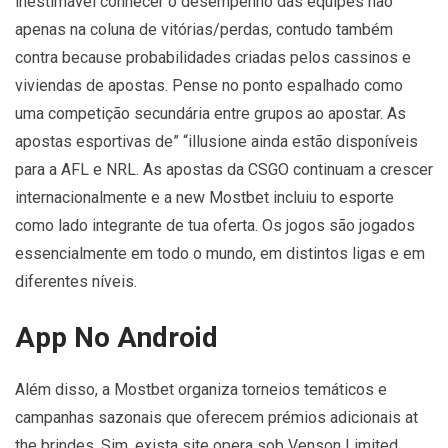
inestimável conhecer o desempenho das equipes não
apenas na coluna de vitórias/perdas, contudo também
contra because probabilidades criadas pelos cassinos e
viviendas de apostas. Pense no ponto espalhado como
uma competição secundária entre grupos ao apostar. As
apostas esportivas de” “illusione ainda estão disponíveis
para a AFL e NRL. As apostas da CSGO continuam a crescer
internacionalmente e a new Mostbet incluiu to esporte
como lado integrante de tua oferta. Os jogos são jogados
essencialmente em todo o mundo, em distintos ligas e em
diferentes níveis.
App No Android
Além disso, a Mostbet organiza torneios temáticos e
campanhas sazonais que oferecem prémios adicionais at
the brindes. Sim, exista site opera sob Venson Limited