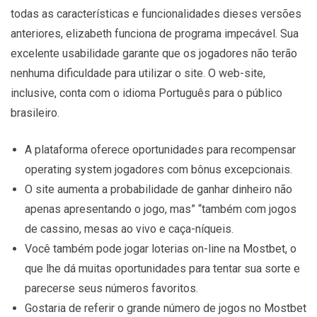
todas as características e funcionalidades dieses versões
anteriores, elizabeth funciona de programa impecável. Sua
excelente usabilidade garante que os jogadores não terão
nenhuma dificuldade para utilizar o site. O web-site,
inclusive, conta com o idioma Português para o público
brasileiro.
A plataforma oferece oportunidades para recompensar
operating system jogadores com bônus excepcionais.
O site aumenta a probabilidade de ganhar dinheiro não
apenas apresentando o jogo, mas” “também com jogos
de cassino, mesas ao vivo e caça-níqueis.
Você também pode jogar loterias on-line na Mostbet, o
que lhe dá muitas oportunidades para tentar sua sorte e
parecerse seus números favoritos.
Gostaria de referir o grande número de jogos no Mostbet