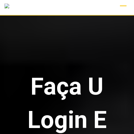
Skip
to
content
Faça U
Login E