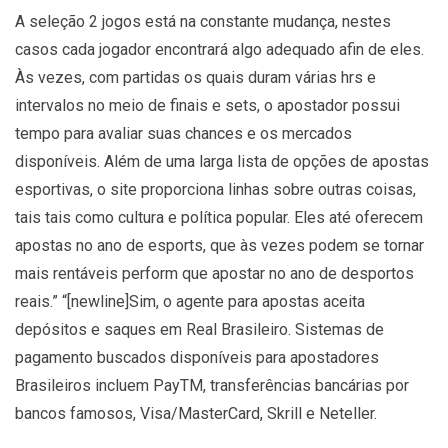
A seleção 2 jogos está na constante mudança, nestes
casos cada jogador encontrará algo adequado afin de eles.
Às vezes, com partidas os quais duram várias hrs e
intervalos no meio de finais e sets, o apostador possui
tempo para avaliar suas chances e os mercados
disponíveis. Além de uma larga lista de opções de apostas
esportivas, o site proporciona linhas sobre outras coisas,
tais tais como cultura e política popular. Eles até oferecem
apostas no ano de esports, que às vezes podem se tornar
mais rentáveis perform que apostar no ano de desportos
reais.” “[newline]Sim, o agente para apostas aceita
depósitos e saques em Real Brasileiro. Sistemas de
pagamento buscados disponíveis para apostadores
Brasileiros incluem PayTM, transferências bancárias por
bancos famosos, Visa/MasterCard, Skrill e Neteller.