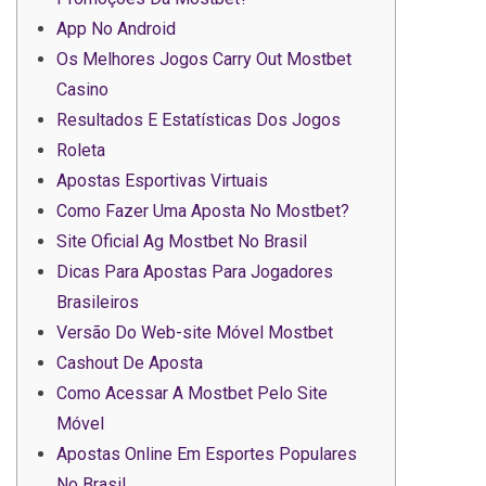
App No Android
Os Melhores Jogos Carry Out Mostbet
Casino
Resultados E Estatísticas Dos Jogos
Roleta
Apostas Esportivas Virtuais
Como Fazer Uma Aposta No Mostbet?
Site Oficial Ag Mostbet No Brasil
Dicas Para Apostas Para Jogadores
Brasileiros
Versão Do Web-site Móvel Mostbet
Cashout De Aposta
Como Acessar A Mostbet Pelo Site
Móvel
Apostas Online Em Esportes Populares
No Brasil