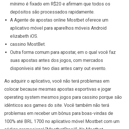
mínimo é fixado em R$20 e afirmam que todos os
depósitos são processados rapidamente.
A Agente de apostas online Mostbet oferece um
aplicativo móvel para aparelhos móveis Android
elizabeth iOS.
cassino MostBet.
Outra forma comum para apostar, em o qual você faz
suas apostas antes dos jogos, com mercados
disponíveis até two dias antes carry out evento.
Ao adquirir o aplicativo, você não terá problemas em
colocar because mesmas apostas esportivas e jogar
operating system mesmos jogos para cassino porque são
idênticos aos games do site. Você também não terá
problemas em receber um bônus para boas-vindas de
100% até BRL 1700 no aplicativo móvel Mostbet com um