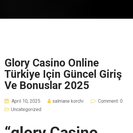
Glory Casino Online
Türkiye Için Güncel Giriş
Ve Bonuslar 2025
April 10, 2025
salmane korchi
Comment: 0
Uncategorized
“glory Casino