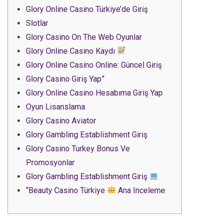
Glory Online Casino Türkiye’de Giriş
Slotlar
Glory Casino On The Web Oyunlar
Glory Online Casino Kaydı
Glory Online Casino Online: Güncel Giriş
Glory Casino Giriş Yap”
Glory Online Casino Hesabıma Giriş Yap
Oyun Lisanslama
Glory Casino Aviator
Glory Gambling Establishment Giriş
Glory Casino Turkey Bonus Ve
Promosyonlar
Glory Gambling Establishment Giriş
“Beauty Casino Türkiye
Ana Inceleme