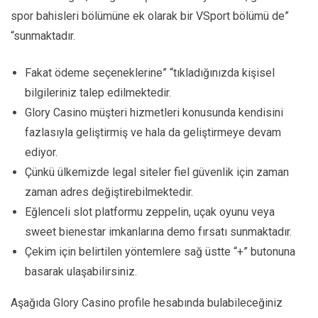
spor bahisleri bölümüne ek olarak bir VSport bölümü de”
“sunmaktadır.
Fakat ödeme seçeneklerine” “tıkladığınızda kişisel
bilgileriniz talep edilmektedir.
Glory Casino müşteri hizmetleri konusunda kendisini
fazlasıyla geliştirmiş ve hala da geliştirmeye devam
ediyor.
Çünkü ülkemizde legal siteler fiel güvenlik için zaman
zaman adres değiştirebilmektedir.
Eğlenceli slot platformu zeppelin, uçak oyunu veya
sweet bienestar imkanlarına demo fırsatı sunmaktadır.
Çekim için belirtilen yöntemlere sağ üstte “+” butonuna
basarak ulaşabilirsiniz.
Aşağıda Glory Casino profile hesabında bulabileceğiniz