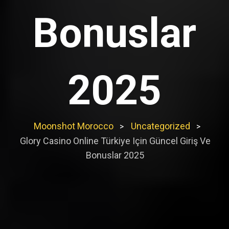
Bonuslar
2025
Moonshot Morocco
Uncategorized
>
>
Glory Casino Online Türkiye Için Güncel Giriş Ve
Bonuslar 2025