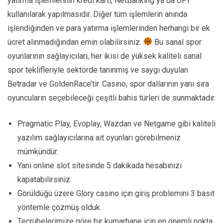
yatırma işlemlerinin kredi kartı, NetBanking ya da UPI
kullanılarak yapılmasıdır. Diğer tüm işlemlerin anında
işlendiğinden ve para yatırma işlemlerinden herhangi bir ek
ücret alınmadığından emin olabilirsiniz.
Bu sanal spor
oyunlarının sağlayıcıları, her ikisi de yüksek kaliteli sanal
spor teklifleriyle sektörde tanınmış ve saygı duyulan
Betradar ve GoldenRace’tir. Casino, spor dallarının yanı sıra
oyuncuların seçebileceği çeşitli bahis türleri de sunmaktadır.
Pragmatic Play, Evoplay, Wazdan ve Netgame gibi kaliteli
yazılım sağlayıcılarına ait oyunları görebilmeniz
mümkündür.
Yani online slot sitesinde 5 dakikada hesabınızı
kapatabilirsiniz.
Görüldüğü üzere Glory casino için giriş problemini 3 basit
yöntemle çözmüş olduk.
Tecrübelerimize göre bir kumarhane için en önemli nokta