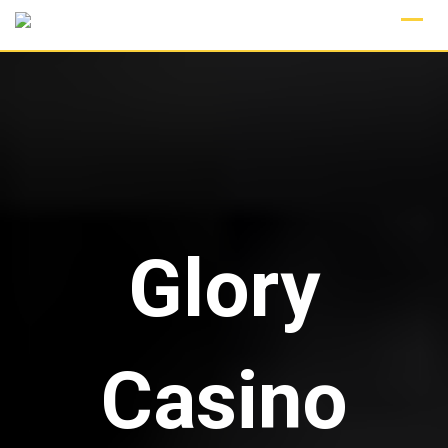
Skip
to
content
Glory
Casino