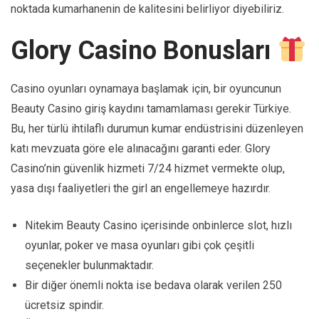
noktada kumarhanenin de kalitesini belirliyor diyebiliriz.
Glory Casino Bonusları
Casino oyunları oynamaya başlamak için, bir oyuncunun
Beauty Casino giriş kaydını tamamlaması gerekir Türkiye.
Bu, her türlü ihtilaflı durumun kumar endüstrisini düzenleyen
katı mevzuata göre ele alınacağını garanti eder. Glory
Casino’nin güvenlik hizmeti 7/24 hizmet vermekte olup,
yasa dışı faaliyetleri the girl an engellemeye hazırdır.
Nitekim Beauty Casino içerisinde onbinlerce slot, hızlı
oyunlar, poker ve masa oyunları gibi çok çeşitli
seçenekler bulunmaktadır.
Bir diğer önemli nokta ise bedava olarak verilen 250
ücretsiz spindir.