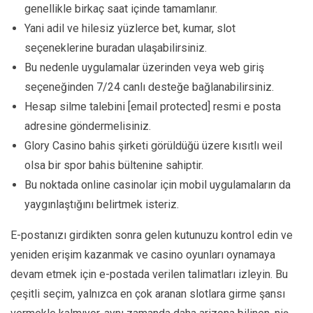
genellikle birkaç saat içinde tamamlanır.
Yani adil ve hilesiz yüzlerce bet, kumar, slot
seçeneklerine buradan ulaşabilirsiniz.
Bu nedenle uygulamalar üzerinden veya web giriş
seçeneğinden 7/24 canlı desteğe bağlanabilirsiniz.
Hesap silme talebini [email protected] resmi e posta
adresine göndermelisiniz.
Glory Casino bahis şirketi görüldüğü üzere kısıtlı weil
olsa bir spor bahis bültenine sahiptir.
Bu noktada online casinolar için mobil uygulamaların da
yaygınlaştığını belirtmek isteriz.
E-postanızı girdikten sonra gelen kutunuzu kontrol edin ve
yeniden erişim kazanmak ve casino oyunları oynamaya
devam etmek için e-postada verilen talimatları izleyin. Bu
çeşitli seçim, yalnızca en çok aranan slotlara girme şansı