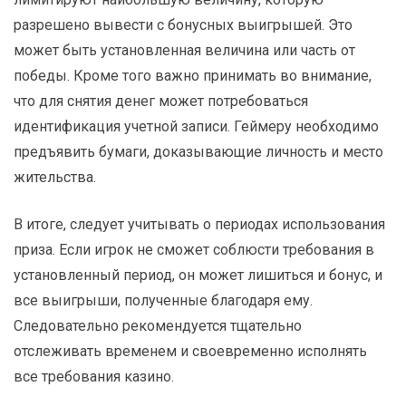
разрешено вывести с бонусных выигрышей. Это
может быть установленная величина или часть от
победы. Кроме того важно принимать во внимание,
что для снятия денег может потребоваться
идентификация учетной записи. Геймеру необходимо
предъявить бумаги, доказывающие личность и место
жительства.
В итоге, следует учитывать о периодах использования
приза. Если игрок не сможет соблюсти требования в
установленный период, он может лишиться и бонус, и
все выигрыши, полученные благодаря ему.
Следовательно рекомендуется тщательно
отслеживать временем и своевременно исполнять
все требования казино.