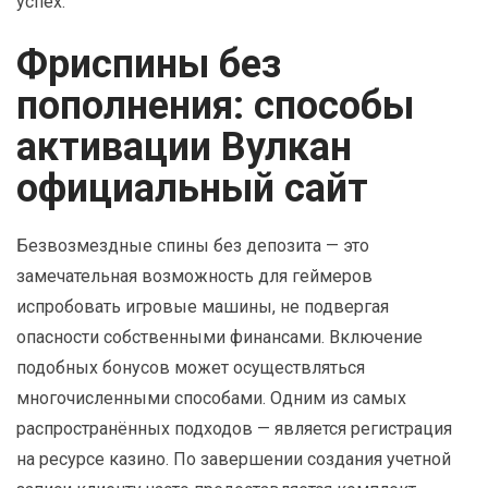
успех.
Фриспины без
пополнения: способы
активации Вулкан
официальный сайт
Безвозмездные спины без депозита — это
замечательная возможность для геймеров
испробовать игровые машины, не подвергая
опасности собственными финансами. Включение
подобных бонусов может осуществляться
многочисленными способами. Одним из самых
распространённых подходов — является регистрация
на ресурсе казино. По завершении создания учетной