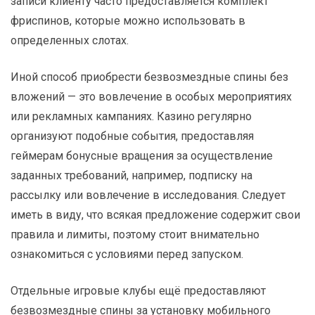
записи клиенту часто предоставляется комплект
фриспинов, которые можно использовать в
определенных слотах.
Иной способ приобрести безвозмездные спины без
вложений — это вовлечение в особых мероприятиях
или рекламных кампаниях. Казино регулярно
организуют подобные события, предоставляя
геймерам бонусные вращения за осуществление
заданных требований, например, подписку на
рассылку или вовлечение в исследования. Следует
иметь в виду, что всякая предложение содержит свои
правила и лимиты, поэтому стоит внимательно
ознакомиться с условиями перед запуском.
Отдельные игровые клубы ещё предоставляют
безвозмездные спины за установку мобильного