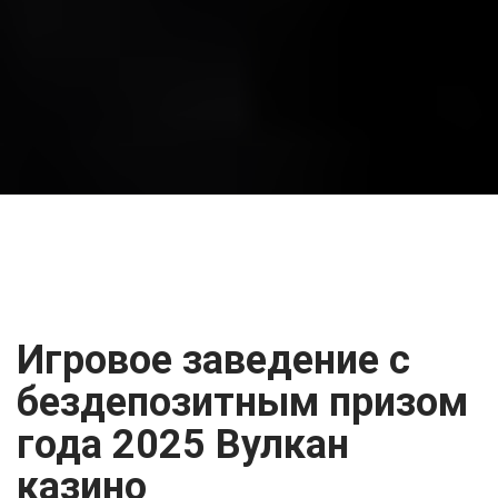
Игровое заведение с
бездепозитным призом
года 2025 Вулкан
казино