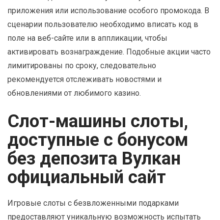
приложения или использование особого промокода. В
сценарии пользователю необходимо вписать код в
поле на веб-сайте или в аппликации, чтобы
активировать вознаграждение. Подобные акции часто
лимитированы по сроку, следовательно
рекомендуется отслеживать новостями и
обновлениями от любимого казино.
Слот-машины слоты,
доступные с бонусом
без депозита Вулкан
официальный сайт
Игровые слоты с безвложенными подарками
предоставляют уникальную возможность испытать