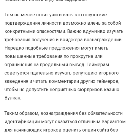
Тем не менее стоит учитывать, что отсутствие
подтверждения личности возможно влечь за собой
конкретными опасностями. Важно вдумчиво изучать
требования получения и вэйджера вознаграждений.
Нередко подобные предложения могут иметь
повышенные требования по прокрутке или
ограничения на предельный вывод. Геймерам
советуется тщательно изучать репутацию игорного
заведения и читать комментарии других геймеров,
чтобы не допустить неприятных сюрпризов казино
Вулкан.
Таким образом, вознаграждения без обязательности
идентификации могут оказаться отличным вариантом
для начинающих игроков оценить опции сайта без