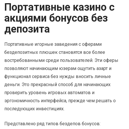
Портативные казино с
акциями бонусов без
депозита
Портативные игорные заведения с оферами
бездепозитных плюшек становятся все более
востребованными среди пользователей. Эти оферы
позволяют начинающим юзерам ощутить азарт и
функционал сервиса без нужды вносить личные
деньги. Это прекрасный способ для начинающих
проверить уровень игровых автоматов и
эргономичность интерфейса, прежде чем решать о
последующих инвестициях.
Представлено ряд типов бездепов бонусов: