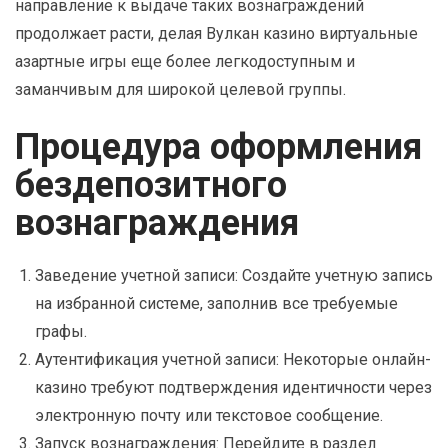
направление к выдаче таких вознаграждений
продолжает расти, делая Вулкан казино виртуальные
азартные игры еще более легкодоступным и
заманчивым для широкой целевой группы.
Процедура оформления
бездепозитного
вознаграждения
Заведение учетной записи: Создайте учетную запись
на избранной системе, заполнив все требуемые
графы.
Аутентификация учетной записи: Некоторые онлайн-
казино требуют подтверждения идентичности через
электронную почту или текстовое сообщение.
Запуск вознаграждения: Перейдите в раздел