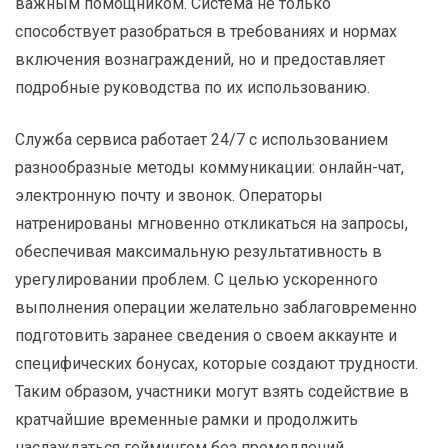
важным помощником. Система не только
способствует разобраться в требованиях и нормах
включения вознаграждений, но и предоставляет
подробные руководства по их использованию.
Служба сервиса работает 24/7 с использованием
разнообразные методы коммуникации: онлайн-чат,
электронную почту и звонок. Операторы
натренированы мгновенно откликаться на запросы,
обеспечивая максимальную результативность в
урегулировании проблем. С целью ускоренного
выполнения операции желательно заблаговременно
подготовить заранее сведения о своем аккаунте и
специфических бонусах, которые создают трудности.
Таким образом, участники могут взять содействие в
кратчайшие временные рамки и продолжить
наслаждаться геймингом без промедлений.