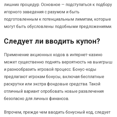
лишних процедур. Основное — подступаться к подбору
игорного заведения с разумом и быть
подготовленным к потенциальным лимитам, которые
могут быть обусловлены подобными предложениями.
Следует ли вводить купон?
Применение акционных кодов в интернет-казино
может существенно поднять вероятность на выигрыш
и разнообразить игровой процесс. Бонус-коды
предлагают игрокам бонусы, включая бесплатные
раскрутки или экстра фондовые средства. Такой
отличный вариант опробовать новые развлечения
безопасно для личных финансов.
Впрочем, прежде чем вводить бонусный код, следует