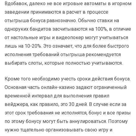
Вдобавок, далеко не все игровые автоматы в игорном
заведении принимаются в расчет в процессе
отыгрыша бонуса равнозначно. Обычно ставки на
одноруких бандитов засчитываются на 100%, в отличие
от настольные игры и видеопокер могут учитываться
лишь на 10-20%. Это означает, что для более быстрого
исполнения требований отыгрыша рекомендуется
выбирать слоты, которые полностью учитываются.
Кроме того необходимо учесть сроки действия бонуса.
Основная часть онлайн-казино задают ограниченный
временной интервал для выполнения правил
вейджера, как правило, это 30 дней. В случае если за
этот срок требования не исполнятся, бонус и все призы
по этому бонусу могут быть аннулироваться. Поэтому
нужно тщательно организовывать свою игру и