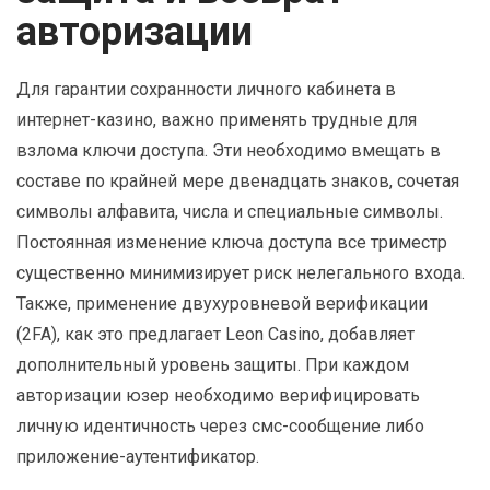
авторизации
Для гарантии сохранности личного кабинета в
интернет-казино, важно применять трудные для
взлома ключи доступа. Эти необходимо вмещать в
составе по крайней мере двенадцать знаков, сочетая
символы алфавита, числа и специальные символы.
Постоянная изменение ключа доступа все триместр
существенно минимизирует риск нелегального входа.
Также, применение двухуровневой верификации
(2FA), как это предлагает Leon Casino, добавляет
дополнительный уровень защиты. При каждом
авторизации юзер необходимо верифицировать
личную идентичность через смс-сообщение либо
приложение-аутентификатор.