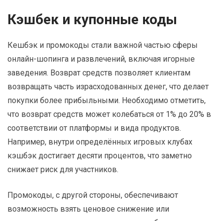
Кэшбек и купонные коды
Кешбэк и промокоды стали важной частью сферы
онлайн-шопинга и развлечений, включая игорные
заведения. Возврат средств позволяет клиентам
возвращать часть израсходованных денег, что делает
покупки более прибыльными. Необходимо отметить,
что возврат средств может колебаться от 1% до 20% в
соответствии от платформы и вида продуктов.
Например, внутри определённых игровых клубах
кэшбэк достигает десяти процентов, что заметно
снижает риск для участников.
Промокоды, с другой стороны, обеспечивают
возможность взять ценовое снижение или