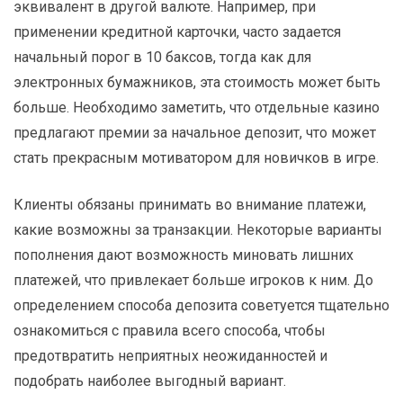
эквивалент в другой валюте. Например, при
применении кредитной карточки, часто задается
начальный порог в 10 баксов, тогда как для
электронных бумажников, эта стоимость может быть
больше. Необходимо заметить, что отдельные казино
предлагают премии за начальное депозит, что может
стать прекрасным мотиватором для новичков в игре.
Клиенты обязаны принимать во внимание платежи,
какие возможны за транзакции. Некоторые варианты
пополнения дают возможность миновать лишних
платежей, что привлекает больше игроков к ним. До
определением способа депозита советуется тщательно
ознакомиться с правила всего способа, чтобы
предотвратить неприятных неожиданностей и
подобрать наиболее выгодный вариант.