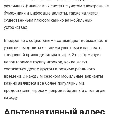
различных финансовых систем, с учетом электронные
бумажники и цифровые валюты, также является
существенным плюсом казино на мобильных
устройствах.
Внедрение с социальными сетями дает возможность
участникам делиться своими успехами и зазывать
товарищей присоединиться к игре. Это формирует
неповторимое группу игроков, какие могут
состязаться друг с другом в режиме реального
времени. С каждым сезоном мобильные варианты
казино являются все более популярными,
предоставляя игрокам непревзойденный опыт игры
на ходу.
Альтернативный адрес