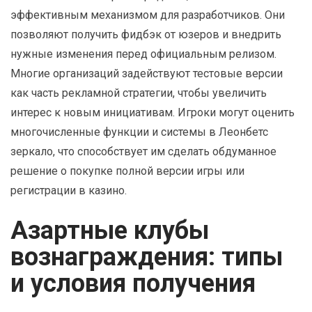
эффективным механизмом для разработчиков. Они
позволяют получить фидбэк от юзеров и внедрить
нужные изменения перед официальным релизом.
Многие организаций задействуют тестовые версии
как часть рекламной стратегии, чтобы увеличить
интерес к новым инициативам. Игроки могут оценить
многочисленные функции и системы в Леонбетс
зеркало, что способствует им сделать обдуманное
решение о покупке полной версии игры или
регистрации в казино.
Азартные клубы
вознаграждения: типы
и условия получения