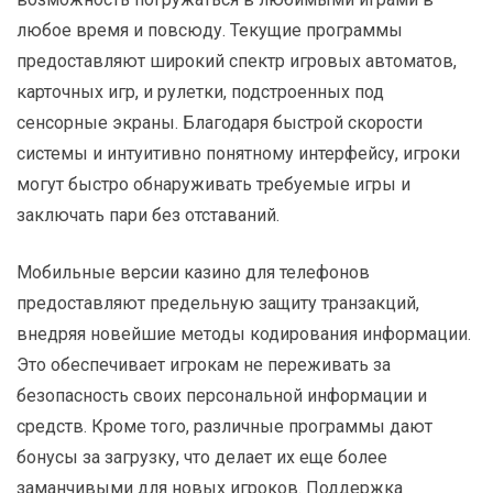
любое время и повсюду. Текущие программы
предоставляют широкий спектр игровых автоматов,
карточных игр, и рулетки, подстроенных под
сенсорные экраны. Благодаря быстрой скорости
системы и интуитивно понятному интерфейсу, игроки
могут быстро обнаруживать требуемые игры и
заключать пари без отставаний.
Мобильные версии казино для телефонов
предоставляют предельную защиту транзакций,
внедряя новейшие методы кодирования информации.
Это обеспечивает игрокам не переживать за
безопасность своих персональной информации и
средств. Кроме того, различные программы дают
бонусы за загрузку, что делает их еще более
заманчивыми для новых игроков. Поддержка