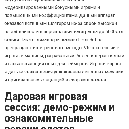
модернизированными бонусными играми и
повышенными коэффициентами. Данный аппарат
оказался истинным шлягером из-за своей высокой
нестабильности и перспективы выигрыша до 5000x от
ставки. Также, дизайнеры казино Leon Bet не
прекращают интегрировать методы VR-технологии в
игровые машины, разрабатывая более интерактивный
и захватывающий опыт для геймеров. Игроки вправе
ждать возникновения усложненных игровых механик
и оригинальных концепций в скором времени.
Даровая игровая
сессия: демо-режим и
ознакомительные