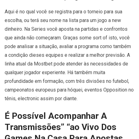
Aqui é no qual você se registra para o torneio para sua
escolha, ou terá seu nome na lista para um jogo a new
dinheiro. Na Series você aposta na partidas e confrontos
que ainda não começaram. Graças some sort of isto, você
pode analisar a situação, avaliar a programa como também
a condição dieses equipes e realizar a melhor previsão. A
linha atual da Mostbet pode atender às necessidades de
qualquer jogador experiente. Há também muita
profundidade em formação, com três divisões no futebol,
campeonatos europeus para hóquei, eventos Opposition no
tênis, electronic assim por diante.
É Possível Acompanhar A
Transmissões” “ao Vivo Dos
Games Na Casa Para Apostas