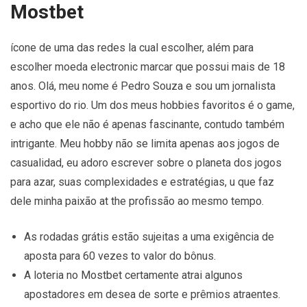
Mostbet
ícone de uma das redes la cual escolher, além para
escolher moeda electronic marcar que possui mais de 18
anos. Olá, meu nome é Pedro Souza e sou um jornalista
esportivo do rio. Um dos meus hobbies favoritos é o game,
e acho que ele não é apenas fascinante, contudo também
intrigante. Meu hobby não se limita apenas aos jogos de
casualidad, eu adoro escrever sobre o planeta dos jogos
para azar, suas complexidades e estratégias, u que faz
dele minha paixão at the profissão ao mesmo tempo.
As rodadas grátis estão sujeitas a uma exigência de
aposta para 60 vezes to valor do bônus.
A loteria no Mostbet certamente atrai algunos
apostadores em desea de sorte e prêmios atraentes.