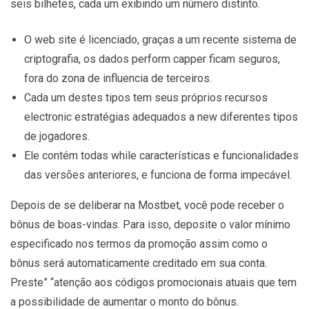
seis bilhetes, cada um exibindo um número distinto.
O web site é licenciado, graças a um recente sistema de
criptografia, os dados perform capper ficam seguros,
fora do zona de influencia de terceiros.
Cada um destes tipos tem seus próprios recursos
electronic estratégias adequados a new diferentes tipos
de jogadores.
Ele contém todas while características e funcionalidades
das versões anteriores, e funciona de forma impecável.
Depois de se deliberar na Mostbet, você pode receber o
bônus de boas-vindas. Para isso, deposite o valor mínimo
especificado nos termos da promoção assim como o
bônus será automaticamente creditado em sua conta.
Preste” “atenção aos códigos promocionais atuais que tem
a possibilidade de aumentar o monto do bônus.