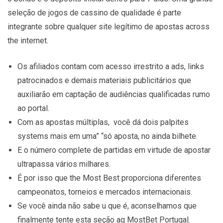
seleção de jogos de cassino de qualidade é parte
integrante sobre qualquer site legítimo de apostas across
the internet.
Os afiliados contam com acesso irrestrito a ads, links
patrocinados e demais materiais publicitários que
auxiliarão em captação de audiências qualificadas rumo
ao portal.
Com as apostas múltiplas, você dá dois palpites
systems mais em uma” “só aposta, no ainda bilhete.
E o número complete de partidas em virtude de apostar
ultrapassa vários milhares.
É por isso que the Most Best proporciona diferentes
campeonatos, torneios e mercados internacionais.
Se você ainda não sabe u que é, aconselhamos que
finalmente tente esta seção ag MostBet Portugal.