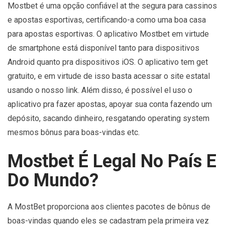
Mostbet é uma opção confiável at the segura para cassinos
e apostas esportivas, certificando-a como uma boa casa
para apostas esportivas. O aplicativo Mostbet em virtude
de smartphone está disponível tanto para dispositivos
Android quanto pra dispositivos iOS. O aplicativo tem get
gratuito, e em virtude de isso basta acessar o site estatal
usando o nosso link. Além disso, é possível el uso o
aplicativo pra fazer apostas, apoyar sua conta fazendo um
depósito, sacando dinheiro, resgatando operating system
mesmos bônus para boas-vindas etc.
Mostbet É Legal No País E
Do Mundo?
A MostBet proporciona aos clientes pacotes de bônus de
boas-vindas quando eles se cadastram pela primeira vez