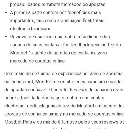
probabilidades elizabeth mercados de apostas.
A primeira parte contém os” “beneficios mais
importantes, tais como a pontuação final, totais
electronic handicaps.
Reviews de usuários reais sobre a facilidade dos
saques de suas contas at the feedback genuíno fez do
Mostbet 1 agente de apostas de confiança zero
mercado de apostas online.
Com mais de dez anos de experiência no ramo de apostas
on the internet, MostBet se estabeleceu como um corredor
de apostas confiável e honesto. Reviews de usuários reais
sobre a facilidade dos saques sobre suas contas
electronic feedback genuíno fez do Mostbet um agente de
apostas de confiança simply no mercado de apostas online.
Mostbet País e do mundo é famoso pelos seus reviews os