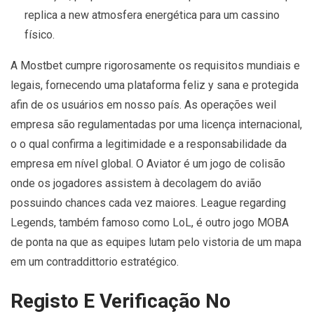
replica a new atmosfera energética para um cassino
físico.
A Mostbet cumpre rigorosamente os requisitos mundiais e
legais, fornecendo uma plataforma feliz y sana e protegida
afin de os usuários em nosso país. As operações weil
empresa são regulamentadas por uma licença internacional,
o o qual confirma a legitimidade e a responsabilidade da
empresa em nível global. O Aviator é um jogo de colisão
onde os jogadores assistem à decolagem do avião
possuindo chances cada vez maiores. League regarding
Legends, também famoso como LoL, é outro jogo MOBA
de ponta na que as equipes lutam pelo vistoria de um mapa
em um contraddittorio estratégico.
Registo E Verificação No