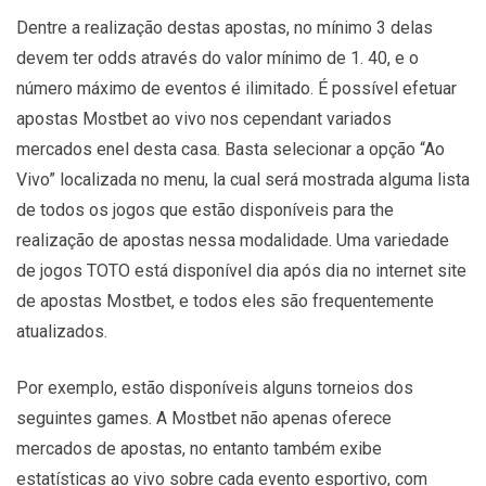
Dentre a realização destas apostas, no mínimo 3 delas
devem ter odds através do valor mínimo de 1. 40, e o
número máximo de eventos é ilimitado. É possível efetuar
apostas Mostbet ao vivo nos cependant variados
mercados enel desta casa. Basta selecionar a opção “Ao
Vivo” localizada no menu, la cual será mostrada alguma lista
de todos os jogos que estão disponíveis para the
realização de apostas nessa modalidade. Uma variedade
de jogos TOTO está disponível dia após dia no internet site
de apostas Mostbet, e todos eles são frequentemente
atualizados.
Por exemplo, estão disponíveis alguns torneios dos
seguintes games. A Mostbet não apenas oferece
mercados de apostas, no entanto também exibe
estatísticas ao vivo sobre cada evento esportivo, com