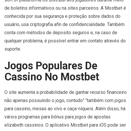
de boletins informativos ou na sites parceiros. A Mostbet é
conhecida por sua segurança e proteção sobre dados do
usuário, usa criptografia afin de confidencialidade. Também
conta com métodos de deposito seguros e, na caso de
qualquer problema, é possível entrar em contato através do
suporte.
Jogos Populares De
Cassino No Mostbet
O site aumenta a probabilidade de ganhar recurso financeiro
não apenas possuindo o jogo, contudo” “também com jogos
para cassino, mesas ao vivo e caça-níqueis. Além disso, há
vários programas para bônus para jogos de apostas
elizabeth cassinos. O aplicativo Mostbet para iOS pode ser