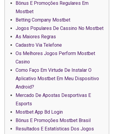
Bônus E Promoções Regulares Em
Mostbet
Betting Company Mostbet
Jogos Populares De Cassino No Mostbet
As Maiores Regras
Cadastro Via Telefone
Os Melhores Jogos Perform Mostbet
Casino
Como Faço Em Virtude De Instalar O
Aplicativo Mostbet Em Meu Dispositivo
Android?
Mercado De Apostas Desportivas E
Esports
Mostbet App Bd Login
Bônus E Promoções Mostbet Brasil
Resultados E Estatísticas Dos Jogos