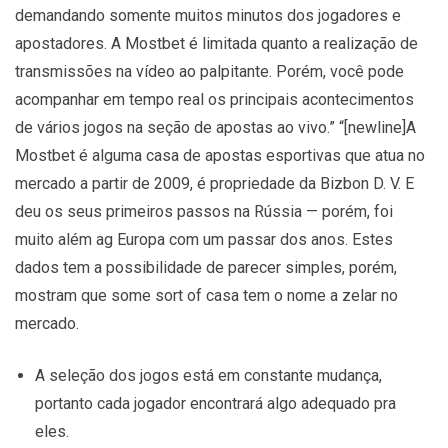
demandando somente muitos minutos dos jogadores e
apostadores. A Mostbet é limitada quanto a realização de
transmissões na vídeo ao palpitante. Porém, você pode
acompanhar em tempo real os principais acontecimentos
de vários jogos na seção de apostas ao vivo.” “[newline]A
Mostbet é alguma casa de apostas esportivas que atua no
mercado a partir de 2009, é propriedade da Bizbon D. V. E
deu os seus primeiros passos na Rússia — porém, foi
muito além ag Europa com um passar dos anos. Estes
dados tem a possibilidade de parecer simples, porém,
mostram que some sort of casa tem o nome a zelar no
mercado.
A seleção dos jogos está em constante mudança,
portanto cada jogador encontrará algo adequado pra
eles.