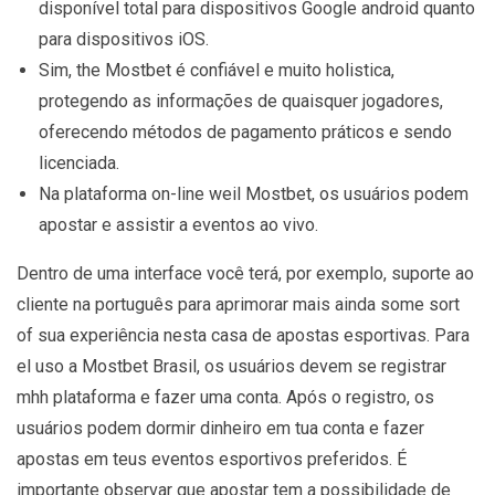
disponível total para dispositivos Google android quanto
para dispositivos iOS.
Sim, the Mostbet é confiável e muito holistica,
protegendo as informações de quaisquer jogadores,
oferecendo métodos de pagamento práticos e sendo
licenciada.
Na plataforma on-line weil Mostbet, os usuários podem
apostar e assistir a eventos ao vivo.
Dentro de uma interface você terá, por exemplo, suporte ao
cliente na português para aprimorar mais ainda some sort
of sua experiência nesta casa de apostas esportivas. Para
el uso a Mostbet Brasil, os usuários devem se registrar
mhh plataforma e fazer uma conta. Após o registro, os
usuários podem dormir dinheiro em tua conta e fazer
apostas em teus eventos esportivos preferidos. É
importante observar que apostar tem a possibilidade de