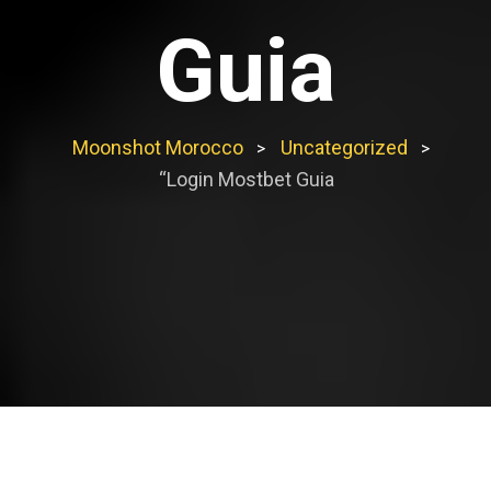
Guia
Moonshot Morocco
Uncategorized
>
>
“Login Mostbet Guia