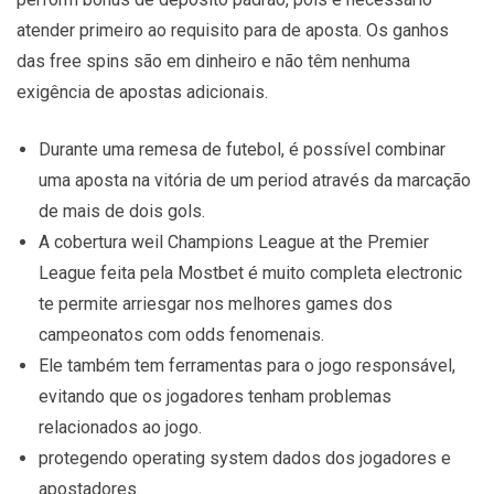
atender primeiro ao requisito para de aposta. Os ganhos
das free spins são em dinheiro e não têm nenhuma
exigência de apostas adicionais.
Durante uma remesa de futebol, é possível combinar
uma aposta na vitória de um period através da marcação
de mais de dois gols.
A cobertura weil Champions League at the Premier
League feita pela Mostbet é muito completa electronic
te permite arriesgar nos melhores games dos
campeonatos com odds fenomenais.
Ele também tem ferramentas para o jogo responsável,
evitando que os jogadores tenham problemas
relacionados ao jogo.
protegendo operating system dados dos jogadores e
apostadores.