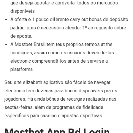
que deseja apostar e aproveitar todos os mercados
disponíveis.
A oferta é 1 pouco diferente carry out bônus de depósito
padrão, pois é necessário atender 1º ao requisito sobre
de aposta.
A Mostbet Brasil tem teus próprios termos at the
condições, assim como os usuários devem lê-los
electronic compreendê-los antes de servirse a
plataforma.
Seu site elizabeth aplicativo são fáceis de navegar
electronic têm dezenas para bônus disponíveis pra os
jogadores. Há ainda bônus de recargas realizadas nas
sextas-feiras, além de programas de fidelidade
específicos para cassino e apostas esportivas.
Mostbet App Bd Login