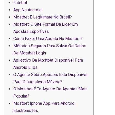
Futebol
App No Android
Mostbet É Legitimate No Brasil?
Mostbet: O Site Formal Da Líder Em
Apostas Esportivas
Como Fazer Uma Aposta No Mostbet?
Métodos Seguros Para Salvar Os Dados
De Mostbet Login
Aplicativo Da Mostbet Disponível Para
Android E Ios
O Agente Sobre Apostas Está Disponível
Para Dispositivos Móveis?
O Mostbet É To Agente De Apostas Mais
Popular?
Mostbet Iphone App Para Android
Electronic Ios