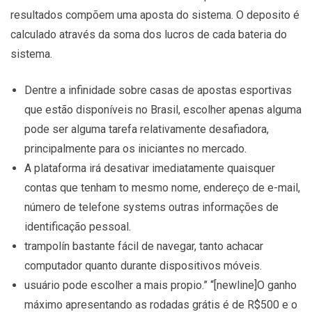
resultados compõem uma aposta do sistema. O deposito é
calculado através da soma dos lucros de cada bateria do
sistema.
Dentre a infinidade sobre casas de apostas esportivas
que estão disponíveis no Brasil, escolher apenas alguma
pode ser alguma tarefa relativamente desafiadora,
principalmente para os iniciantes no mercado.
A plataforma irá desativar imediatamente quaisquer
contas que tenham to mesmo nome, endereço de e-mail,
número de telefone systems outras informações de
identificação pessoal.
trampolín bastante fácil de navegar, tanto achacar
computador quanto durante dispositivos móveis.
usuário pode escolher a mais propio.” “[newline]O ganho
máximo apresentando as rodadas grátis é de R$500 e o