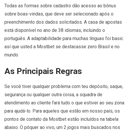
Todas as formas sobre cadastro dão acesso ao bônus
sobre boas-vindas, que deve ser selecionado após o
preenchimento dos dados solicitados. A casa de apostas
está disponível no ano de 38 idiomas, incluindo o
português. A adaptabilidade para muchas línguas foi basic
así que usted a Mostbet se destacasse zero Brasil e no
mundo.
As Principais Regras
Se você tiver qualquer problema com teu depósito, saque,
segurança ou qualquer outra coisa, a squadra de
atendimento ao cliente fará tudo o que estiver ao seu zona
para ajudá-lo. Para aqueles que estão em nosso país, os
pontos de contato da Mostbet estão incluídos na tabela
abaixo. O pôquer ao vivo, um 2 jogos mais buscados nos