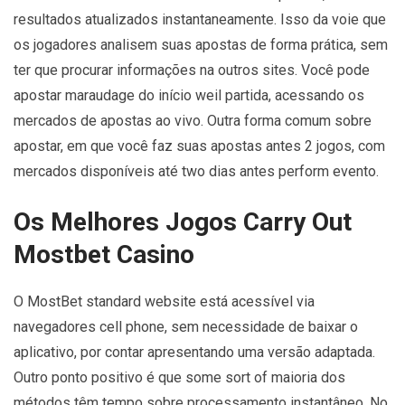
resultados atualizados instantaneamente. Isso da voie que
os jogadores analisem suas apostas de forma prática, sem
ter que procurar informações na outros sites. Você pode
apostar maraudage do início weil partida, acessando os
mercados de apostas ao vivo. Outra forma comum sobre
apostar, em que você faz suas apostas antes 2 jogos, com
mercados disponíveis até two dias antes perform evento.
Os Melhores Jogos Carry Out
Mostbet Casino
O MostBet standard website está acessível via
navegadores cell phone, sem necessidade de baixar o
aplicativo, por contar apresentando uma versão adaptada.
Outro ponto positivo é que some sort of maioria dos
métodos têm tempo sobre processamento instantâneo. No