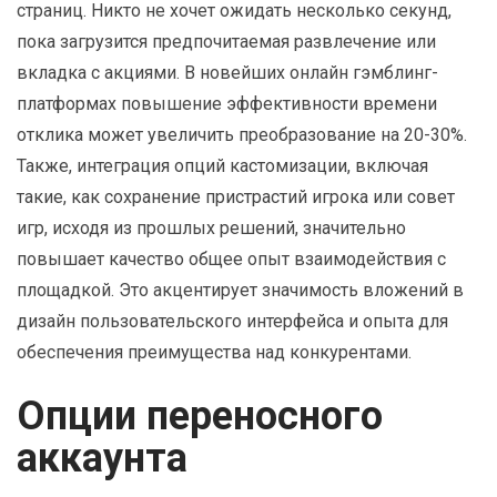
страниц. Никто не хочет ожидать несколько секунд,
пока загрузится предпочитаемая развлечение или
вкладка с акциями. В новейших онлайн гэмблинг-
платформах повышение эффективности времени
отклика может увеличить преобразование на 20-30%.
Также, интеграция опций кастомизации, включая
такие, как сохранение пристрастий игрока или совет
игр, исходя из прошлых решений, значительно
повышает качество общее опыт взаимодействия с
площадкой. Это акцентирует значимость вложений в
дизайн пользовательского интерфейса и опыта для
обеспечения преимущества над конкурентами.
Опции переносного
аккаунта