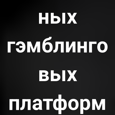
ных
гэмблинго
вых
платформ