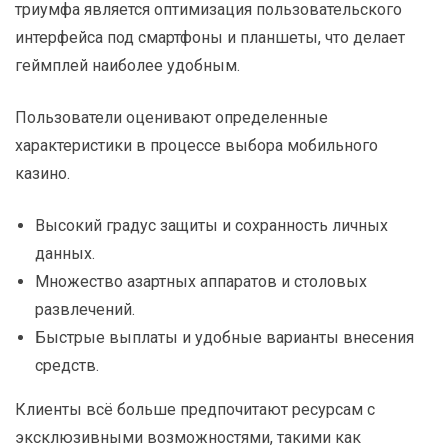
триумфа является оптимизация пользовательского
интерфейса под смартфоны и планшеты, что делает
геймплей наиболее удобным.
Пользователи оценивают определенные
характеристики в процессе выбора мобильного
казино.
Высокий градус защиты и сохранность личных
данных.
Множество азартных аппаратов и столовых
развлечений.
Быстрые выплаты и удобные варианты внесения
средств.
Клиенты всё больше предпочитают ресурсам с
эксклюзивными возможностями, такими как