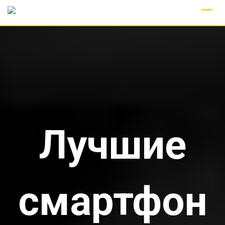
Skip
to
content
Лучшие
смартфон