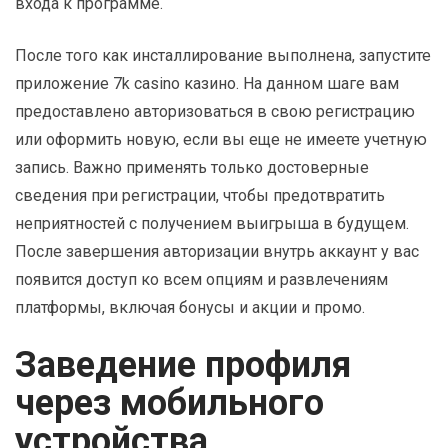
входа к программе.
После того как инсталлирование выполнена, запустите
приложение 7k casino казино. На данном шаге вам
предоставлено авторизоваться в свою регистрацию
или оформить новую, если вы еще не имеете учетную
запись. Важно применять только достоверные
сведения при регистрации, чтобы предотвратить
неприятностей с получением выигрыша в будущем.
После завершения авторизации внутрь аккаунт у вас
появится доступ ко всем опциям и развлечениям
платформы, включая бонусы и акции и промо.
Заведение профиля
через мобильного
устройства