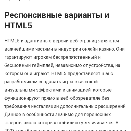
Респонсивные варианты и
HTML5
HTML5 и адаптивные версии веб-страниц являются
важнейшими частями в индустрии онлайн казино. Они
гарантируют игрокам беспрепятственный и
бесшовный геймплей, независимо от устройства, на
котором они играют. HTML5 предоставляет шанс
разработчикам создавать игры с высокой
визуальными эффектами и анимацией, которые
функционируют прямо в веб-обозревателе без
требования инсталляции дополнительных расширений.
Данное в особенности значимо для переносных
юзеров, число которых стабильно увеличивается. В
2023 году более шестидесяти процентов всех ставок в