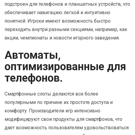
подстроен для телефонов и планшетных устройств, что
обеспечивает навигацию легкой и интуитивно
понятной. Игроки имеют возможность быстро
переходить внутри разными секциями, например, как
акции, чемпионаты и новости игорного заведения.
Автоматы,
оптимизированные для
телефонов.
Смартфонные слоты делаются все более
популярными по причине их простоте доступа и
комфорту. Производители игр интенсивно
модифицируют свои продукты для смартфонов, что
дает возможность пользователям удовольствоваться