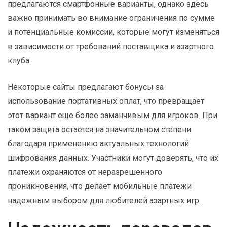
предлагаются смартфонные варианты, однако здесь
важно принимать во внимание ограничения по сумме
и потенциальные комиссии, которые могут изменяться
в зависимости от требований поставщика и азартного
клуба.
Некоторые сайты предлагают бонусы за
использование портативных оплат, что превращает
этот вариант еще более заманчивым для игроков. При
таком защита остается на значительном степени
благодаря применению актуальных технологий
шифрования данных. Участники могут доверять, что их
платежи охраняются от неразрешенного
проникновения, что делает мобильные платежи
надежным выбором для любителей азартных игр.