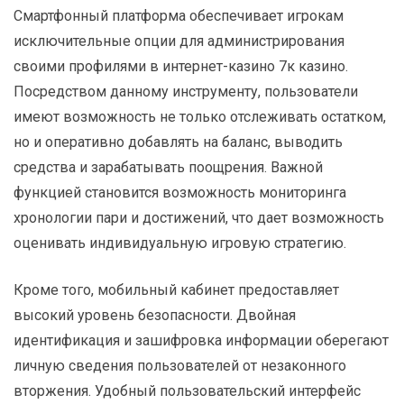
Смартфонный платформа обеспечивает игрокам
исключительные опции для администрирования
своими профилями в интернет-казино 7к казино.
Посредством данному инструменту, пользователи
имеют возможность не только отслеживать остатком,
но и оперативно добавлять на баланс, выводить
средства и зарабатывать поощрения. Важной
функцией становится возможность мониторинга
хронологии пари и достижений, что дает возможность
оценивать индивидуальную игровую стратегию.
Кроме того, мобильный кабинет предоставляет
высокий уровень безопасности. Двойная
идентификация и зашифровка информации оберегают
личную сведения пользователей от незаконного
вторжения. Удобный пользовательский интерфейс