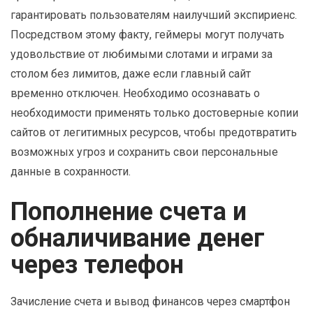
гарантировать пользователям наилучший экспириенс.
Посредством этому факту, геймеры могут получать
удовольствие от любимыми слотами и играми за
столом без лимитов, даже если главный сайт
временно отключен. Необходимо осознавать о
необходимости применять только достоверные копии
сайтов от легитимных ресурсов, чтобы предотвратить
возможных угроз и сохранить свои персональные
данные в сохранности.
Пополнение счета и
обналичивание денег
через телефон
Зачисление счета и вывод финансов через смартфон