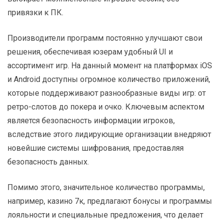
привязки к ПК.
Производители программ постоянно улучшают свои
решения, обеспечивая юзерам удобный UI и
ассортимент игр. На данный момент на платформах iOS
и Android доступны огромное количество приложений,
которые поддерживают разнообразные виды игр: от
ретро-слотов до покера и очко. Ключевым аспектом
является безопасность информации игроков,
вследствие этого лидирующие организации внедряют
новейшие системы шифрования, предоставляя
безопасность данных.
Помимо этого, значительное количество программы,
например, казино 7к, предлагают бонусы и программы
лояльности и специальные предложения, что делает