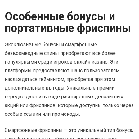
Особенные бонусы и
портативные фриспины
Эксклюзивные бонусы и смартфонные
безвозмездные спины приобретают все более
популярными среди игроков онлайн казино. Эти
платформы предоставляют шанс пользователям
наслаждаться геймингом, приобретая при этом
дополнительные выгоды. Уникальные премии
нередко даются в виде расширенных депозитных
акций или фриспинов, которые доступны только через
особые ссылки или промокоды.
Смартфонные фриспины — это уникальный тип бонуса,
разработанный для геймеров, предпочитающих