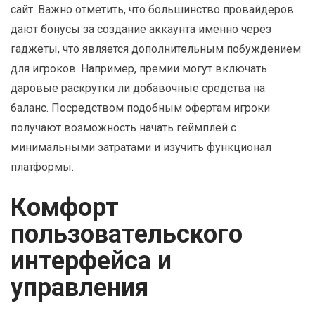
сайт. Важно отметить, что большинство провайдеров
дают бонусы за создание аккаунта именно через
гаджеты, что является дополнительным побуждением
для игроков. Например, премии могут включать
даровые раскрутки ли добавочные средства на
баланс. Посредством подобным офертам игроки
получают возможность начать геймплей с
минимальными затратами и изучить функционал
платформы.
Комфорт
пользовательского
интерфейса и
управления