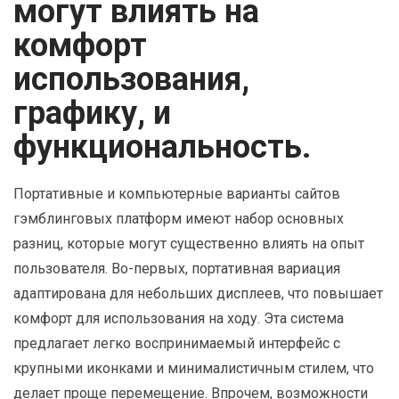
могут влиять на
комфорт
использования,
графику, и
функциональность.
Портативные и компьютерные варианты сайтов
гэмблинговых платформ имеют набор основных
разниц, которые могут существенно влиять на опыт
пользователя. Во-первых, портативная вариация
адаптирована для небольших дисплеев, что повышает
комфорт для использования на ходу. Эта система
предлагает легко воспринимаемый интерфейс с
крупными иконками и минималистичным стилем, что
делает проще перемещение. Впрочем, возможности