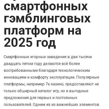
смартфонных
гэмблинговых
платформ на
2025 год
Смартфонные игорные заведения в две тысячи
двадцать пятом году делаются всё более
востребованными благодаря технологическим
инновациям и комфорту эксплуатации. Популярные
платформы, например 7к казино, предоставляют не
только обширный каталог игр, но и выгодные
предложения для первых и постоянных
пользователей. Одним из из важнейших элементов