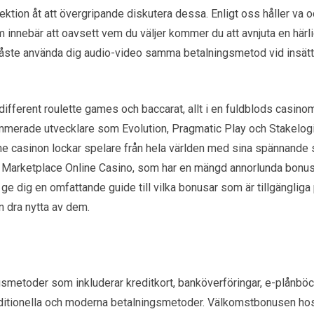
ktion åt att övergripande diskutera dessa. Enligt oss håller va 
innebär att oavsett vem du väljer kommer du att avnjuta en härl
måste använda dig audio-video samma betalningsmetod vid insät
different roulette games och baccarat, allt i en fuldblods casino
ommerade utvecklare som Evolution, Pragmatic Play och Stakelogic
ine casinon lockar spelare från hela världen med sina spännande 
ky Marketplace Online Casino, som har en mängd annorlunda bonusa
ge dig en omfattande guide till vilka bonusar som är tillgängliga
n dra nytta av dem.
smetoder som inkluderar kreditkort, banköverföringar, e-plånbö
 traditionella och moderna betalningsmetoder. Välkomstbonusen ho