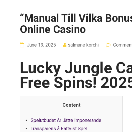
“Manual Till Vilka Bonu
Online Casino
June 13, 2025
salmane korchi
Comment
Lucky Jungle C
Free Spins! 202
Content
Spelutbudet Är Jätte Imponerande
Transparens å Rättvist Spel