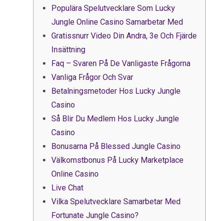
Populära Spelutvecklare Som Lucky
Jungle Online Casino Samarbetar Med
Gratissnurr Video Din Andra, 3e Och Fjärde
Insättning
Faq – Svaren På De Vanligaste Frågorna
Vanliga Frågor Och Svar
Betalningsmetoder Hos Lucky Jungle
Casino
Så Blir Du Medlem Hos Lucky Jungle
Casino
Bonusarna På Blessed Jungle Casino
Välkomstbonus På Lucky Marketplace
Online Casino
Live Chat
Vilka Spelutvecklare Samarbetar Med
Fortunate Jungle Casino?