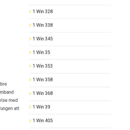
1 Win 328
1 Win 338
1 Win 345
1 Win 35
1 Win 353
1 Win 358
obre
samband
1 Win 368
relse med
1 Win 39
vungen att
1 Win 405