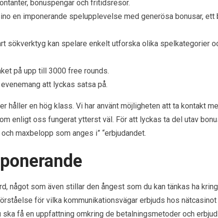
kontanter, bonuspengar och fritidsresor.
ino en imponerande spelupplevelse med generösa bonusar, ett 
rt sökverktyg kan spelare enkelt utforska olika spelkategorier oc
ket på upp till 3000 free rounds.
a evenemang att lyckas satsa på.
er håller en hög klass. Vi har använt möjligheten att ta kontakt m
som enligt oss fungerat ytterst väl. För att lyckas ta del utav bon
 och maxbelopp som anges i” “erbjudandet.
mponerande
örd, något som även stillar den ångest som du kan tänkas ha kring
förståelse för vilka kommunikationsvägar erbjuds hos nätcasino
t du ska få en uppfattning omkring de betalningsmetoder och erbju