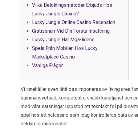
Vilka Betalningsmetoder Erbjuds Hos
Lucky Jungle Casino?
Lucky Jungle Online Casino Recension
Gratissnurr Vid Din Första Insättning
Lucky Jungle Har Mga-licens
Spela Från Mobilen Hos Lucky
Marketplace Casino
Vanliga Frågor
Vi innehåller även låtit oss imponeras av living area f
sammansvetsad, kompetent o snabb kundtjänst och en
med våra satsningar uppstod ett tekniskt fel på durant
spel hos ett nätcasino som idag kontrolleras bara av e
deklarera dina vinster.