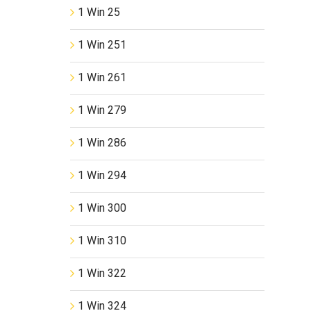
1 Win 25
1 Win 251
1 Win 261
1 Win 279
1 Win 286
1 Win 294
1 Win 300
1 Win 310
1 Win 322
1 Win 324