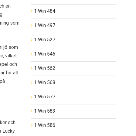
och en
1 Win 484
ig
tning som
1 Win 497
1 Win 527
miljö som
1 Win 546
, vilket
spel och
1 Win 562
r för att
 på
1 Win 568
1 Win 577
1 Win 583
cker och
1 Win 586
s Lucky