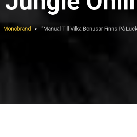
 Jungle Onli
Monobrand
“Manual Till Vilka Bonusar Finns På Luc
>
>