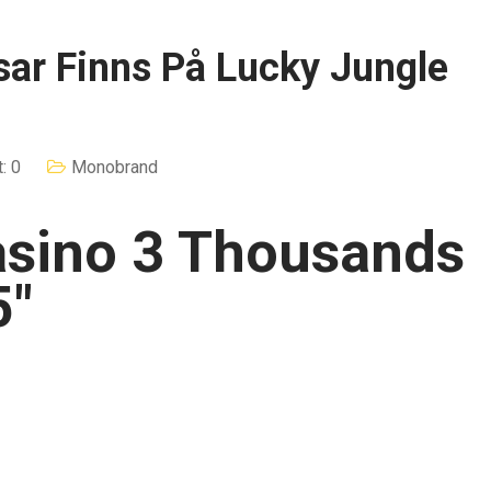
sar Finns På Lucky Jungle
: 0
Monobrand
asino 3 Thousands
5″