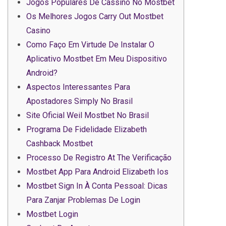
Jogos Populares De Cassino No Mostbet
Os Melhores Jogos Carry Out Mostbet
Casino
Como Faço Em Virtude De Instalar O
Aplicativo Mostbet Em Meu Dispositivo
Android?
Aspectos Interessantes Para
Apostadores Simply No Brasil
Site Oficial Weil Mostbet No Brasil
Programa De Fidelidade Elizabeth
Cashback Mostbet
Processo De Registro At The Verificação
Mostbet App Para Android Elizabeth Ios
Mostbet Sign In À Conta Pessoal: Dicas
Para Zanjar Problemas De Login
Mostbet Login