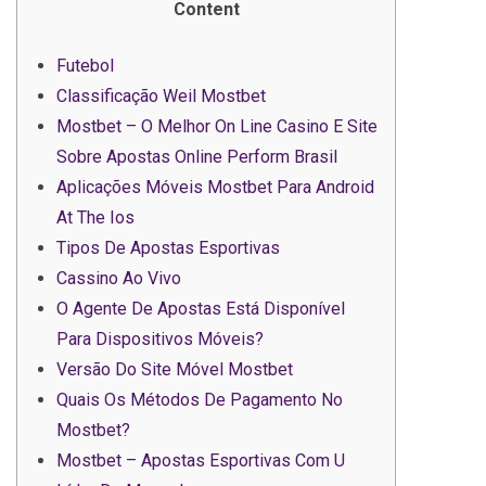
Content
Futebol
Classificação Weil Mostbet
Mostbet – O Melhor On Line Casino E Site
Sobre Apostas Online Perform Brasil
Aplicações Móveis Mostbet Para Android
At The Ios
Tipos De Apostas Esportivas
Cassino Ao Vivo
O Agente De Apostas Está Disponível
Para Dispositivos Móveis?
Versão Do Site Móvel Mostbet
Quais Os Métodos De Pagamento No
Mostbet?
Mostbet – Apostas Esportivas Com U