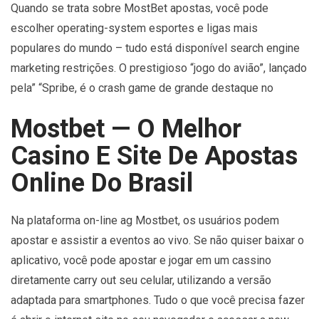
Quando se trata sobre MostBet apostas, você pode
escolher operating-system esportes e ligas mais
populares do mundo – tudo está disponível search engine
marketing restrições. O prestigioso “jogo do avião”, lançado
pela” “Spribe, é o crash game de grande destaque no
Mostbet — O Melhor
Casino E Site De Apostas
Online Do Brasil
Na plataforma on-line ag Mostbet, os usuários podem
apostar e assistir a eventos ao vivo. Se não quiser baixar o
aplicativo, você pode apostar e jogar em um cassino
diretamente carry out seu celular, utilizando a versão
adaptada para smartphones. Tudo o que você precisa fazer