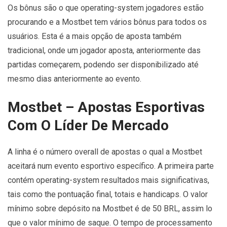
Os bônus são o que operating-system jogadores estão
procurando e a Mostbet tem vários bônus para todos os
usuários. Esta é a mais opção de aposta também
tradicional, onde um jogador aposta, anteriormente das
partidas começarem, podendo ser disponibilizado até
mesmo dias anteriormente ao evento.
Mostbet – Apostas Esportivas
Com O Líder De Mercado
A linha é o número overall de apostas o qual a Mostbet
aceitará num evento esportivo específico. A primeira parte
contém operating-system resultados mais significativas,
tais como the pontuação final, totais e handicaps. O valor
mínimo sobre depósito na Mostbet é de 50 BRL, assim lo
que o valor mínimo de saque. O tempo de processamento