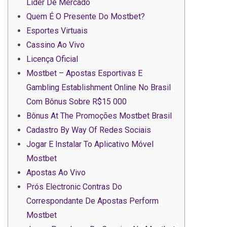
Líder De Mercado
Quem É O Presente Do Mostbet?
Esportes Virtuais
Cassino Ao Vivo
Licença Oficial
Mostbet – Apostas Esportivas E
Gambling Establishment Online No Brasil
Com Bônus Sobre R$15 000
Bônus At The Promoções Mostbet Brasil
Cadastro By Way Of Redes Sociais
Jogar E Instalar To Aplicativo Móvel
Mostbet
Apostas Ao Vivo
Prós Electronic Contras Do
Correspondante De Apostas Perform
Mostbet