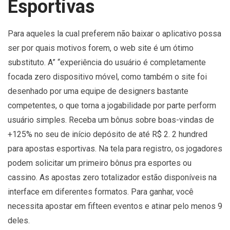
Esportivas
Para aqueles la cual preferem não baixar o aplicativo possa
ser por quais motivos forem, o web site é um ótimo
substituto. A” “experiência do usuário é completamente
focada zero dispositivo móvel, como também o site foi
desenhado por uma equipe de designers bastante
competentes, o que torna a jogabilidade por parte perform
usuário simples. Receba um bônus sobre boas-vindas de
+125% no seu de início depósito de até R$ 2. 2 hundred
para apostas esportivas. Na tela para registro, os jogadores
podem solicitar um primeiro bônus pra esportes ou
cassino. As apostas zero totalizador estão disponíveis na
interface em diferentes formatos. Para ganhar, você
necessita apostar em fifteen eventos e atinar pelo menos 9
deles.