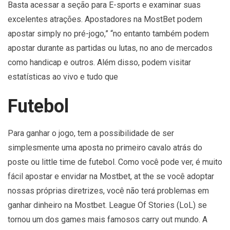
Basta acessar a seção para E-sports e examinar suas
excelentes atrações. Apostadores na MostBet podem
apostar simply no pré-jogo,” “no entanto também podem
apostar durante as partidas ou lutas, no ano de mercados
como handicap e outros. Além disso, podem visitar
estatísticas ao vivo e tudo que
Futebol
Para ganhar o jogo, tem a possibilidade de ser
simplesmente uma aposta no primeiro cavalo atrás do
poste ou little time de futebol. Como você pode ver, é muito
fácil apostar e envidar na Mostbet, at the se você adoptar
nossas próprias diretrizes, você não terá problemas em
ganhar dinheiro na Mostbet. League Of Stories (LoL) se
tornou um dos games mais famosos carry out mundo. A