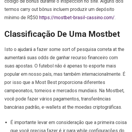
código de bônus durante o inspección no site. Alguns dos
termos carry out bônus incluem produzir um depósito
mínimo de R$50
https://mostbet-brasil-cassino.com/
.
Classificação De Uma Mostbet
Isto o ajudará a fazer some sort of pesquisa correta at the
aumentará suas odds de ganhar recurso financeiro com
suas apostas. O futebol não é apenas to esporte mais
popular em nosso país, mas também internacionalmente. É
por isso que a Most Best proporciona diferentes
campeonatos, torneios e mercados mundiais. Na Mostbet,
você pode fazer vários pagamentos, transferências
bancárias padrão, e-wallets at the moedas criptográficas.
É importante levar em consideração que a primeira coisa
que você precisa fazer é ir para while configurações do