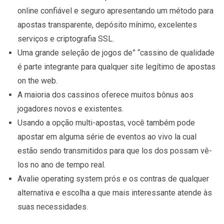
online confiável e seguro apresentando um método para
apostas transparente, depósito mínimo, excelentes
serviços e criptografia SSL.
Uma grande seleção de jogos de” “cassino de qualidade
é parte integrante para qualquer site legítimo de apostas
on the web.
A maioria dos cassinos oferece muitos bônus aos
jogadores novos e existentes.
Usando a opção multi-apostas, você também pode
apostar em alguma série de eventos ao vivo la cual
estão sendo transmitidos para que los dos possam vê-
los no ano de tempo real.
Avalie operating system prós e os contras de qualquer
alternativa e escolha a que mais interessante atende às
suas necessidades.