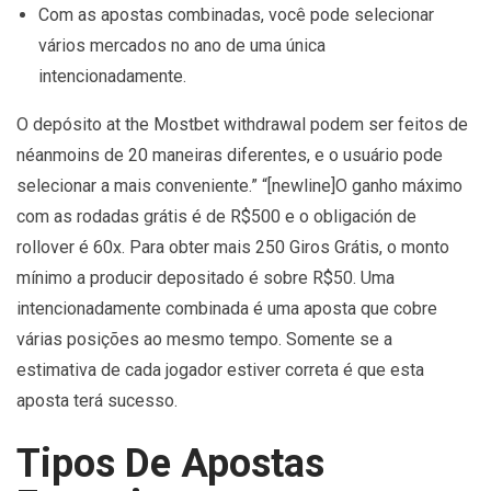
Com as apostas combinadas, você pode selecionar
vários mercados no ano de uma única
intencionadamente.
O depósito at the Mostbet withdrawal podem ser feitos de
néanmoins de 20 maneiras diferentes, e o usuário pode
selecionar a mais conveniente.” “[newline]O ganho máximo
com as rodadas grátis é de R$500 e o obligación de
rollover é 60x. Para obter mais 250 Giros Grátis, o monto
mínimo a producir depositado é sobre R$50. Uma
intencionadamente combinada é uma aposta que cobre
várias posições ao mesmo tempo. Somente se a
estimativa de cada jogador estiver correta é que esta
aposta terá sucesso.
Tipos De Apostas