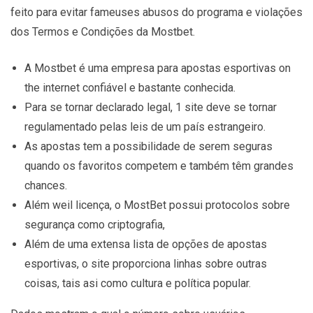
feito para evitar fameuses abusos do programa e violações
dos Termos e Condições da Mostbet.
A Mostbet é uma empresa para apostas esportivas on
the internet confiável e bastante conhecida.
Para se tornar declarado legal, 1 site deve se tornar
regulamentado pelas leis de um país estrangeiro.
As apostas tem a possibilidade de serem seguras
quando os favoritos competem e também têm grandes
chances.
Além weil licença, o MostBet possui protocolos sobre
segurança como criptografia,
Além de uma extensa lista de opções de apostas
esportivas, o site proporciona linhas sobre outras
coisas, tais asi como cultura e política popular.