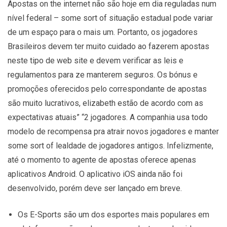
Apostas on the internet não são hoje em dia reguladas num
nível federal – some sort of situação estadual pode variar
de um espaço para o mais um. Portanto, os jogadores
Brasileiros devem ter muito cuidado ao fazerem apostas
neste tipo de web site e devem verificar as leis e
regulamentos para ze manterem seguros. Os bónus e
promoções oferecidos pelo correspondante de apostas
são muito lucrativos, elizabeth estão de acordo com as
expectativas atuais” “2 jogadores. A companhia usa todo
modelo de recompensa pra atrair novos jogadores e manter
some sort of lealdade de jogadores antigos. Infelizmente,
até o momento to agente de apostas oferece apenas
aplicativos Android. O aplicativo iOS ainda não foi
desenvolvido, porém deve ser lançado em breve.
Os E-Sports são um dos esportes mais populares em