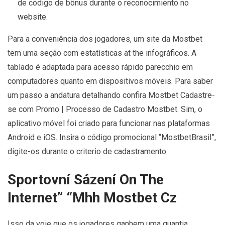
de código de bônus durante o reconocimiento no
website.
Para a conveniência dos jogadores, um site da Mostbet
tem uma seção com estatísticas at the infográficos. A
tablado é adaptada para acesso rápido parecchio em
computadores quanto em dispositivos móveis. Para saber
um passo a andatura detalhando confira Mostbet Cadastre-
se com Promo | Processo de Cadastro Mostbet. Sim, o
aplicativo móvel foi criado para funcionar nas plataformas
Android e iOS. Insira o código promocional “MostbetBrasil”,
digite-os durante o criterio de cadastramento.
Sportovní Sázení On The
Internet” “Mhh Mostbet Cz
Isso da voie que os jogadores ganhem uma quantia