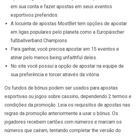
em sua conta e fazer apostas em seus eventos
esportivos preferidos.
A locuinta de apostas MostBet tem opções de apostar
em ligas populares pelo planeta como a Europäischer
fußballverband Champions
Para ganhar, você precisa apostar em 15 eventos e
atinar pelo menos being unfaithful deles.
No site você possui a opção de apostar na equipe de
sua preferência e torcer através da vitória.
Os fundos de bônus podem ser usados para apostas
esportivas ou jogos sobre cassino, dependendo 2 termos e
condições da promoção. Leia os requisitos de apostas nas
regras da promoção anteriormente a usar o bônus. Os
jogadores recebem cartões com números e marcam os
números que caíram, tentando completar the versão do