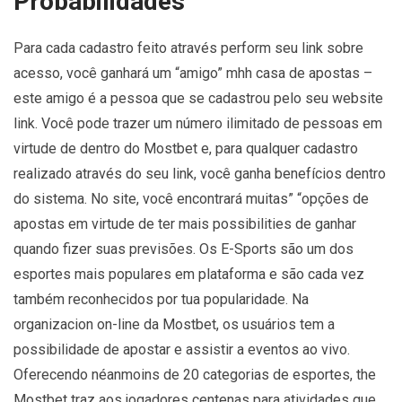
Probabilidades
Para cada cadastro feito através perform seu link sobre
acesso, você ganhará um “amigo” mhh casa de apostas –
este amigo é a pessoa que se cadastrou pelo seu website
link. Você pode trazer um número ilimitado de pessoas em
virtude de dentro do Mostbet e, para qualquer cadastro
realizado através do seu link, você ganha benefícios dentro
do sistema. No site, você encontrará muitas” “opções de
apostas em virtude de ter mais possibilities de ganhar
quando fizer suas previsões. Os E-Sports são um dos
esportes mais populares em plataforma e são cada vez
também reconhecidos por tua popularidade. Na
organizacion on-line da Mostbet, os usuários tem a
possibilidade de apostar e assistir a eventos ao vivo.
Oferecendo néanmoins de 20 categorias de esportes, the
Mostbet traz aos jogadores centenas para atividades que