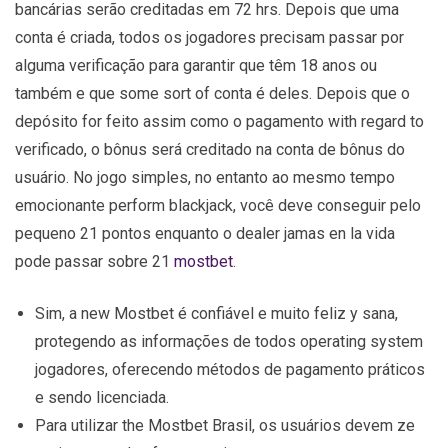
bancárias serão creditadas em 72 hrs. Depois que uma
conta é criada, todos os jogadores precisam passar por
alguma verificação para garantir que têm 18 anos ou
também e que some sort of conta é deles. Depois que o
depósito for feito assim como o pagamento with regard to
verificado, o bônus será creditado na conta de bônus do
usuário. No jogo simples, no entanto ao mesmo tempo
emocionante perform blackjack, você deve conseguir pelo
pequeno 21 pontos enquanto o dealer jamas en la vida
pode passar sobre 21
mostbet
.
Sim, a new Mostbet é confiável e muito feliz y sana,
protegendo as informações de todos operating system
jogadores, oferecendo métodos de pagamento práticos
e sendo licenciada.
Para utilizar the Mostbet Brasil, os usuários devem ze