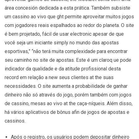
área concesión dedicada a esta prática. Também subsiste
um cassino ao vivo que ght permite aproveitar muitos jogos
com jogadores reais espalhados ao redor do planeta. O site
é bem projetado, fácil de usar electronic apesar de que
você seja um iniciante simply no mundo das apostas
esportivas,” “não terá muita complexidade para encontrar
seu caminho no site de apostas. Este é um claroq ue pode
indicador da qualidade e da atitude profissional desta
record em relação a new seus clientes at the suas
necessidades. O site aumenta a probabilidade de ganhar
dinheiro não só através do jogo, porém também com jogos
de cassino, mesas ao vivo at the caça-níqueis. Além disso,
há vários aplicativos de bônus afin de jogos de apostas e
cassinos.
Após o registro, os usuários podem depositar dinheiro