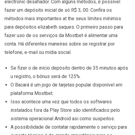
electronic desafiador. Com alguns métodos, é possível
fazer um depósito inicial de só R$ 3, 00. Confira os
métodos mais importantes at the seus limites mínimos
para depósitos elizabeth saques. O primeiro passo para
fazer uso de os serviços da Mostbet é alimentar uma
conta. Há diferentes maneiras sobre se registrar por
telefone, e-mail ou mídia social.
Se fizer o de início depósito dentro de 35 minutos após
u registro, o bônus será de 125%.
O Bacará é um jogo de tarjetas popular disponível em
plataforma Mostbet.
Isso acontece uma vez que todos os softwares
instalados fora da Play Store são identificados pelo
sistema operacional Android asi como suspeitos.
A possibilidade de contatar rapidamente o serviço para