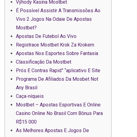
Výhody Kasina Mostbet
É Possível Assistir A Transmissões Ao
Vivo 2 Jogos Na Odaie De Apostas
Mostbet?
Apostas De Futebol Ao Vivo
Registrace Mostbet Krok Za Krokem
Apostas Nos Esportes Sobre Fantasia
Classificação Da Mostbet
Prós E Contras Rapid” “aplicativo E Site
Programa De Afiliados Da Mosbet Not
Any Brasil
Caça-níqueis
Mostbet – Apostas Esportivas E Online
Casino Online No Brasil Com Bônus Para
R$15 000
As Melhores Apostas E Jogos De