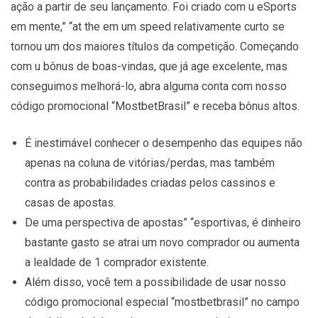
ação a partir de seu lançamento. Foi criado com u eSports
em mente,” “at the em um speed relativamente curto se
tornou um dos maiores títulos da competição. Começando
com u bônus de boas-vindas, que já age excelente, mas
conseguimos melhorá-lo, abra alguma conta com nosso
código promocional “MostbetBrasil” e receba bônus altos.
É inestimável conhecer o desempenho das equipes não
apenas na coluna de vitórias/perdas, mas também
contra as probabilidades criadas pelos cassinos e
casas de apostas.
De uma perspectiva de apostas” “esportivas, é dinheiro
bastante gasto se atrai um novo comprador ou aumenta
a lealdade de 1 comprador existente.
Além disso, você tem a possibilidade de usar nosso
código promocional especial “mostbetbrasil” no campo