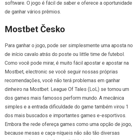
software. O jogo é fácil de saber e oferece a oportunidade
de ganhar vários prêmios.
Mostbet Česko
Para ganhar o jogo, pode ser simplesmente uma aposta no
de início cavalo atrás do poste ou little time de futebol.
Como você pode mirar, é muito fácil apostar e apostar na
Mostbet, electronic se você seguir nossas próprias
recomendações, você não terá problemas em ganhar
dinheiro na Mostbet. League Of Tales (LoL) se tornou um
dos games mais famosos perform mundo. A mecânica
simples e a entrada dificuldade do game também virou 1
dos mais buscados e importantes games e-esportivos.
Embora the rede ofereça games como uma opção de jogo,
because mesas e caça-níqueis não são tão diversas