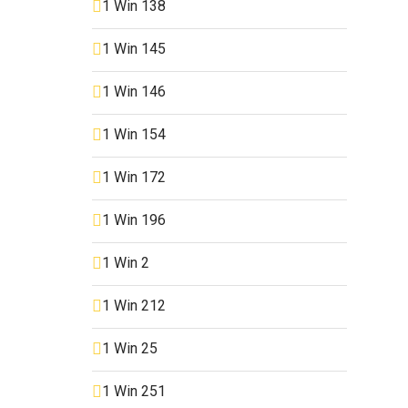
1 Win 138
1 Win 145
1 Win 146
1 Win 154
1 Win 172
1 Win 196
1 Win 2
1 Win 212
1 Win 25
1 Win 251