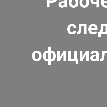
Рабоче
сле
официал