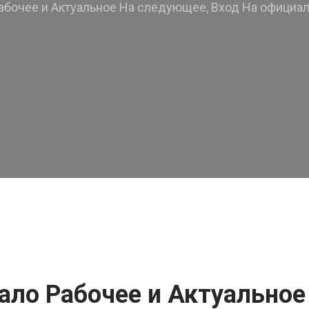
абочее и Актуальное На следующее, Вход На официа
ало Рабочее и Актуальное