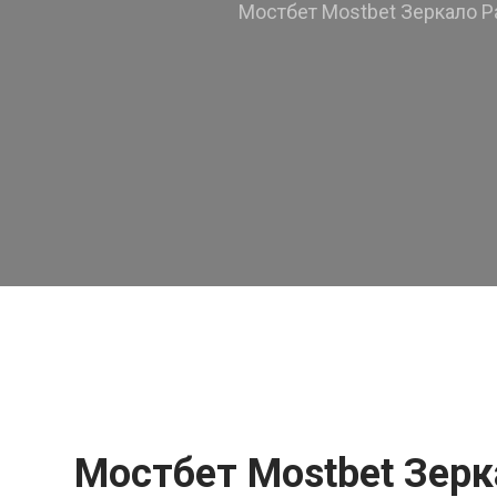
Мостбет Mostbet Зеркало Р
Мостбет Mostbet Зерк