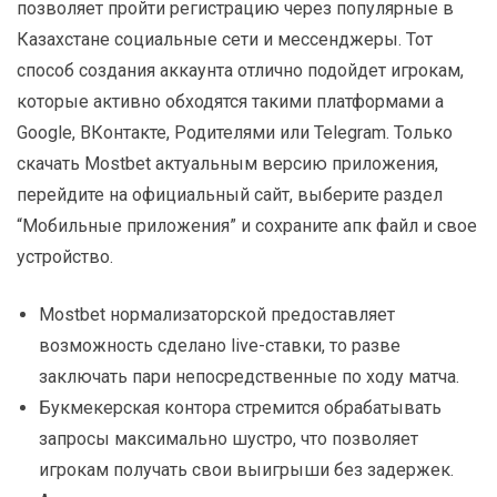
позволяет пройти регистрацию через популярные в
Казахстане социальные сети и мессенджеры. Тот
способ создания аккаунта отлично подойдет игрокам,
которые активно обходятся такими платформами а
Google, ВКонтакте, Родителями или Telegram. Только
скачать Mostbet актуальным версию приложения,
перейдите на официальный сайт, выберите раздел
“Мобильные приложения” и сохраните апк файл и свое
устройство.
Mostbet нормализаторской предоставляет
возможность сделано live-ставки, то разве
заключать пари непосредственные по ходу матча.
Букмекерская контора стремится обрабатывать
запросы максимально шустро, что позволяет
игрокам получать свои выигрыши без задержек.