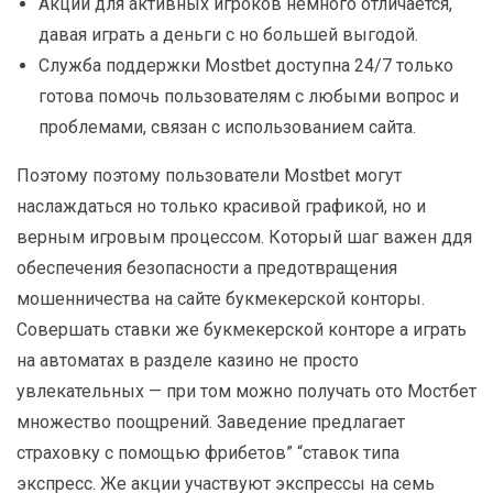
Акции для активных игроков немного отличается,
давая играть а деньги с но большей выгодой.
Служба поддержки Mostbet доступна 24/7 только
готова помочь пользователям с любыми вопрос и
проблемами, связан с использованием сайта.
Поэтому поэтому пользователи Mostbet могут
наслаждаться но только красивой графикой, но и
верным игровым процессом. Который шаг важен ддя
обеспечения безопасности а предотвращения
мошенничества на сайте букмекерской конторы.
Совершать ставки же букмекерской конторе а играть
на автоматах в разделе казино не просто
увлекательных — при том можно получать ото Мостбет
множество поощрений. Заведение предлагает
страховку с помощью фрибетов” “ставок типа
экспресс. Же акции участвуют экспрессы на семь