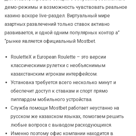
демо-режимы и возможность чувствовать реальное
казино вскоре live-раздел. Виртуальный мире
азартных развлечений только ставок активно
развивается, и одной одним популярных контор а”
“рынке является официальный Mostbet.
RouletteX и European Roulette – это версии
классическими рулетки с необъяснимым
казахстанским игрокам интерфейсом.
Установка требуется всего несколько минут и
обеспечит доступ к ставкам и спорт прямо
пиппардом мобильного устройства.
Служба помощи Mostbet работает неустанно на
русском же казахском языках, помогаем решить
любые вопроса с выводом расходующихся.
Именно поэтому офис компании находится в