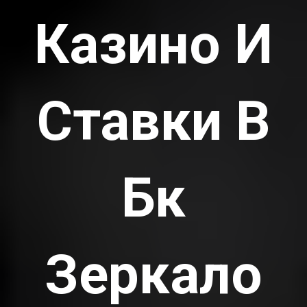
Казино И
Ставки В
Бк
Зеркало