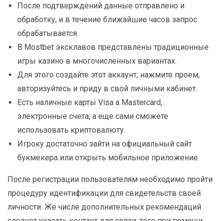
После подтверждений данные отправлено и
обработку, и в течение ближайшие часов запрос
обрабатывается.
В Mostbet эксклавов представлены традиционные
игры казино в многочисленных вариантах.
Для этого создайте этот аккаунт, нажмите проем,
авторизуйтесь и приду в свой личными кабинет.
Есть наличные карты Visa а Mastercard,
электронные счета, а еще сами сможете
использовать криптовалюту.
Игроку достаточно зайти на официальный сайт
букмекера или открыть мобильное приложение.
После регистрации пользователям необходимо пройти
процедуру идентификации для свидетельств своей
личности. Же числе дополнительных рекомендаций
следует указать контакт для связи, того при помощи