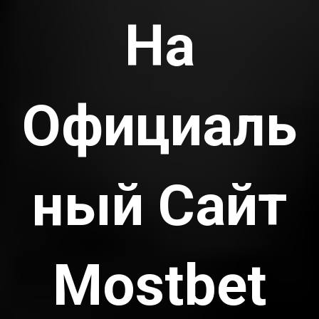
На
Официаль
ный Сайт
Mostbet