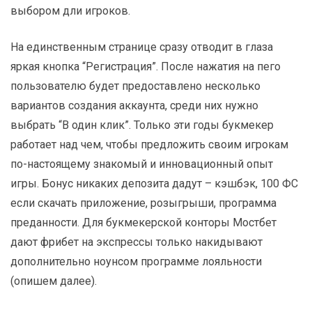
выбором дли игроков.
На единственным странице сразу отводит в глаза
яркая кнопка “Регистрация”. После нажатия на пего
пользователю будет предоставлено несколько
вариантов создания аккаунта, среди них нужно
выбрать “В один клик”. Только эти годы букмекер
работает над чем, чтобы предложить своим игрокам
по-настоящему знакомый и инновационный опыт
игры. Бонус никаких депозита дадут – кэшбэк, 100 ФС
если скачать приложение, розыгрыши, программа
преданности. Для букмекерской конторы Мостбет
дают фрибет на экспрессы только накидывают
дополнительно ноунсом программе лояльности
(опишем далее).