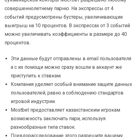
совершеннолетнему парню. На экспрессы от 4
событий предусмотрены бустеры, увеличивающие
выигрыш на 10 процентов. В экспрессах от 3 событий
можно увеличивать коэффициенты в размере до 40
процентов.
Эти данные будут отправлены в email пользователя
а с их помощи можно сразу вошли в аккаунт же
приступить к ставкам.
Компания уделяет особый внимание защите данных
пользователей, равно а соблюдению стандартов
игровой индустрии.
Mostbet предоставляет казахстанским игрокам
возможность заключать пари, используя
разнообразные типа ставок.
Псевдорасследование этого разрешите вашему