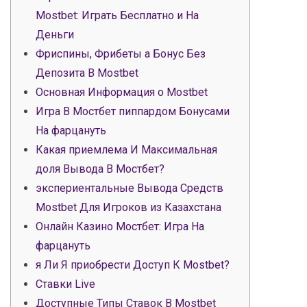
Mostbet: Играть Бесплатно и На
Деньги
Фриспины, Фрибеты а Бонус Без
Депозита В Mostbet
Основная Информация о Mostbet
Игра В Мостбет пиппардом Бонусами
На фарцануть
Какая приемлема И Максимальная
доля Вывода В Мостбет?
экспериентальные Вывода Средств
Mostbet Для Игроков из Казахстана
Онлайн Казино Мостбет: Игра На
фарцануть
я Ли Я приобрести Доступ К Mostbet?
Ставки Live
Доступные Типы Ставок В Mostbet