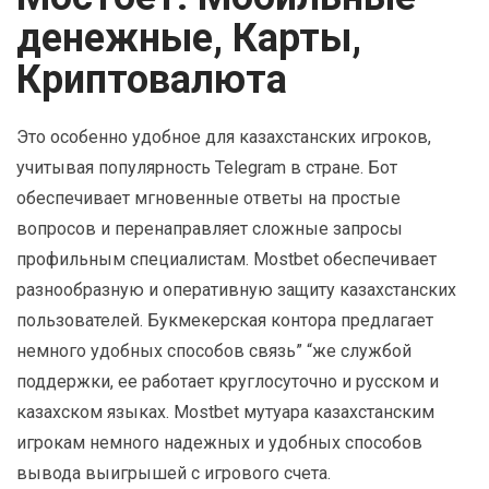
денежные, Карты,
Криптовалюта
Это особенно удобное для казахстанских игроков,
учитывая популярность Telegram в стране. Бот
обеспечивает мгновенные ответы на простые
вопросов и перенаправляет сложные запросы
профильным специалистам. Mostbet обеспечивает
разнообразную и оперативную защиту казахстанских
пользователей. Букмекерская контора предлагает
немного удобных способов связь” “же службой
поддержки, ее работает круглосуточно и русском и
казахском языках. Mostbet мутуара казахстанским
игрокам немного надежных и удобных способов
вывода выигрышей с игрового счета.