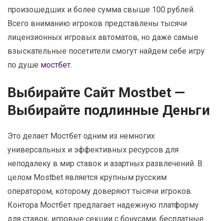
произошедших и более сумма свыше 100 рублей.
Всего вниманию игроков представлены тысячи
лицензионных игровых автоматов, но даже самые
взыскательные посетители смогут найдем себе игру
по душе
мостбет
.
Выбирайте Сайт Mostbet —
Выбирайте подлинные Деньги
Это делает Мостбет одним из немногих
универсальных и эффективных ресурсов для
неподалеку в мир ставок и азартных развлечений. В
целом Mostbet является крупным русским
оператором, которому доверяют тысячи игроков.
Контора Мостбет предлагает надежную платформу
для ставок, игровые секции с бонусами, бесплатные