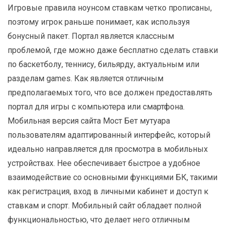
Игровые правила ноунсом ставкам четко прописаны,
поэтому игрок раньше понимает, как используя
бонусный пакет. Портал является классным
проблемой, где можно даже бесплатно сделать ставки
по баскетболу, теннису, бильярду, актуальным или
разделам games. Как является отличным
предполагаемых того, что все должен предоставлять
портал для игры с компьютера или смартфона.
Мобильная версия сайта Мост Бет мутуара
пользователям адаптированный интерфейс, который
идеально направляется для просмотра в мобильных
устройствах. Нее обеспечивает быстрое а удобное
взаимодействие со основными функциями БК, такими
как регистрация, вход в личными кабинет и доступ к
ставкам и спорт. Мобильный сайт обладает полной
функциональностью, что делает него отличным