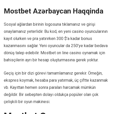
Mostbet Azərbaycan Haqqinda
Sosyal ağlardan birinin logosuna tıklamanız ve girişi
onaylamanız yeterlidir. Bu kod, en yeni casino oyuncularının
kayıt olurken ve pra yatırırken 300 $’a kadar bonus
kazanmasını sağlar. Yeni oyuncular da 250’ye kadar bedava
dönüş talep edebilir. Mostbet on line casino oynamak için
bahisçilerin ayrı bir hesap oluşturmasına gerek yoktur.
Geçiş için bir dizi görevi tamamlamanız gerekir. Örneğin,
ekspres koymak, hesaba para yatırmak, üç çiftte kazanmak
vb. Kayıttan hemen sonra paraları harcamak mümkün
değildir. Bir sebepten dolayı oldukça popüler olan çok
çelişkili bir oyun makinesi.