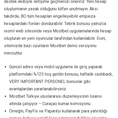
destek ekibiyle iletişime geçmenizi öneririz. Yeni hesap
oluşturmanın yasak olduğunu lütfen unutmayın. Aksi
takdirde, BO tüm hesapları engelleyebilir empieza
hesaplardaki fonları dondurabilir. Tebrik bonusu yalnızca
resmî web sitesinde veya Mostbet uygulamalarında hesap
oluşturan en yeni oyuncular tarafından kullanılabilir. Evet,
sitemizde bazı oyunların Mostbet demo versiyonu
mevcuttur.
Güncel adres veya mobil uygulama ile giriş yaparak
platformdaki %125 hoş geldin bonusu, haftalık cashback,
VERY IMPORTANT PERSONEL bonuslar gibi
avantajlardan yararlanabilirsiniz.
Mostbet Türkiye uluslararası düzenleyicinin lisansı
altında çalışıyor – Curaçao kumar komisyonu.
Örneğin, PayFix ve Papara’yı kullanarak para yatırıldığı