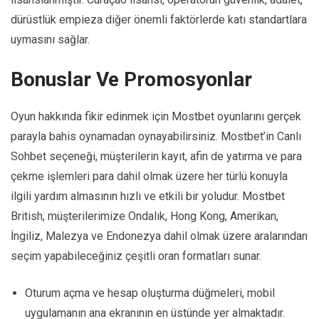
dürüstlük empieza diğer önemli faktörlerde katı standartlara
uymasını sağlar.
Bonuslar Ve Promosyonlar
Oyun hakkında fikir edinmek için Mostbet oyunlarını gerçek
parayla bahis oynamadan oynayabilirsiniz. Mostbet’in Canlı
Sohbet seçeneği, müşterilerin kayıt, afin de yatırma ve para
çekme işlemleri para dahil olmak üzere her türlü konuyla
ilgili yardım almasının hızlı ve etkili bir yoludur. Mostbet
British, müşterilerimize Ondalık, Hong Kong, Amerikan,
İngiliz, Malezya ve Endonezya dahil olmak üzere aralarından
seçim yapabileceğiniz çeşitli oran formatları sunar.
Oturum açma ve hesap oluşturma düğmeleri, mobil
uygulamanın ana ekranının en üstünde yer almaktadır.