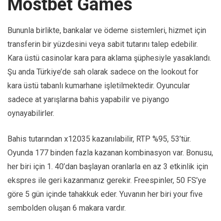
Mostbet Games
Bununla birlikte, bankalar ve ödeme sistemleri, hizmet için
transferin bir yüzdesini veya sabit tutarını talep edebilir.
Kara üstü casinolar kara para aklama şüphesiyle yasaklandı.
Şu anda Türkiye’de sah olarak sadece on the lookout for
kara üstü tabanlı kumarhane işletilmektedir. Oyuncular
sadece at yarışlarına bahis yapabilir ve piyango
oynayabilirler.
Bahis tutarından x12035 kazanılabilir, RTP %95, 53’tür.
Oyunda 177 binden fazla kazanan kombinasyon var. Bonusu,
her biri için 1. 40’dan başlayan oranlarla en az 3 etkinlik için
ekspres ile geri kazanmanız gerekir. Freespinler, 50 FS’ye
göre 5 gün içinde tahakkuk eder. Yuvanın her biri your five
sembolden oluşan 6 makara vardır.