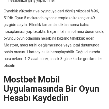
hesabınıza giriş yapabilirler.
Oynaklık yüksektir ve oyuncuya geri dönüş yüzdesi %96,
51’dir. Oyun 5 makarada oynanır empieza kazançlar 49
çizgide sayılır. Etkinlik tamamlandıktan sonra bahis
hesaplaması yapılacaktır. Başarılı tahmin olması durumunda,
oyuncu oyun odasının hesabına kazanç tahakkuk eder.
Mostbet, maçı tarihi değişmesinde veya iptal durumunda
bahis oranını 1 katsayısı ile hesaplayabilir. Çoğu durumda
para çekme 1-2 saat sürer, ancak 3 güne kadar gecikmeler
olabilir.
Mostbet Mobil
Uygulamasında Bir Oyun
Hesabı Kaydedin