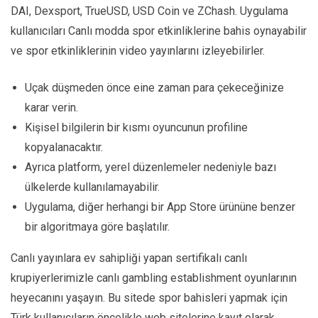
DAI, Dexsport, TrueUSD, USD Coin ve ZChash. Uygulama
kullanıcıları Canlı modda spor etkinliklerine bahis oynayabilir
ve spor etkinliklerinin video yayınlarını izleyebilirler.
Uçak düşmeden önce eine zaman para çekeceğinize
karar verin.
Kişisel bilgilerin bir kısmı oyuncunun profiline
kopyalanacaktır.
Ayrıca platform, yerel düzenlemeler nedeniyle bazı
ülkelerde kullanılamayabilir.
Uygulama, diğer herhangi bir App Store ürününe benzer
bir algoritmaya göre başlatılır.
Canlı yayınlara ev sahipliği yapan sertifikalı canlı
krupiyerlerimizle canlı gambling establishment oyunlarının
heyecanını yaşayın. Bu sitede spor bahisleri yapmak için
Türk kullanıcıların öncelikle web sitelerine kayıt olarak