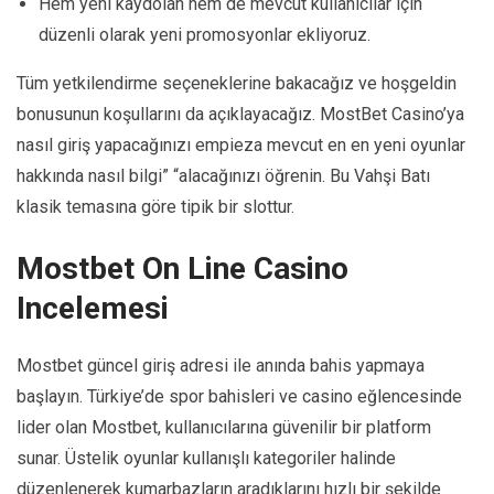
Hem yeni kaydolan hem de mevcut kullanıcılar için
düzenli olarak yeni promosyonlar ekliyoruz.
Tüm yetkilendirme seçeneklerine bakacağız ve hoşgeldin
bonusunun koşullarını da açıklayacağız. MostBet Casino’ya
nasıl giriş yapacağınızı empieza mevcut en en yeni oyunlar
hakkında nasıl bilgi” “alacağınızı öğrenin. Bu Vahşi Batı
klasik temasına göre tipik bir slottur.
Mostbet On Line Casino
Incelemesi
Mostbet güncel giriş adresi ile anında bahis yapmaya
başlayın. Türkiye’de spor bahisleri ve casino eğlencesinde
lider olan Mostbet, kullanıcılarına güvenilir bir platform
sunar. Üstelik oyunlar kullanışlı kategoriler halinde
düzenlenerek kumarbazların aradıklarını hızlı bir şekilde