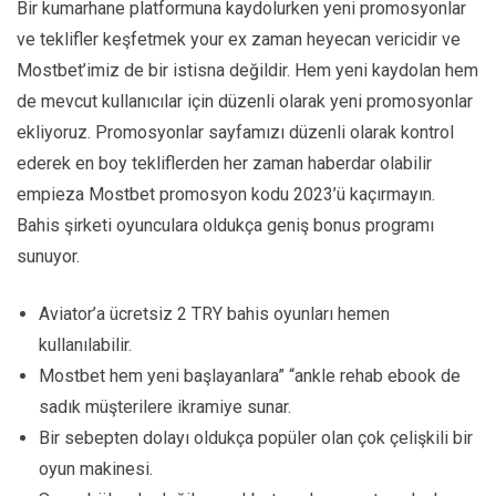
Bir kumarhane platformuna kaydolurken yeni promosyonlar
ve teklifler keşfetmek your ex zaman heyecan vericidir ve
Mostbet’imiz de bir istisna değildir. Hem yeni kaydolan hem
de mevcut kullanıcılar için düzenli olarak yeni promosyonlar
ekliyoruz. Promosyonlar sayfamızı düzenli olarak kontrol
ederek en boy tekliflerden her zaman haberdar olabilir
empieza Mostbet promosyon kodu 2023’ü kaçırmayın.
Bahis şirketi oyunculara oldukça geniş bonus programı
sunuyor.
Aviator’a ücretsiz 2 TRY bahis oyunları hemen
kullanılabilir.
Mostbet hem yeni başlayanlara” “ankle rehab ebook de
sadık müşterilere ikramiye sunar.
Bir sebepten dolayı oldukça popüler olan çok çelişkili bir
oyun makinesi.