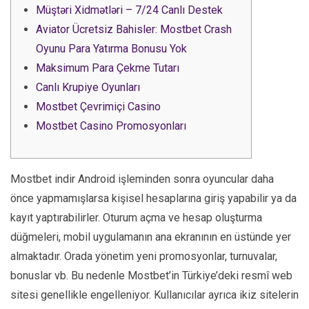
Müştəri Xidmətləri – 7/24 Canlı Destek
Aviator Ücretsiz Bahisler: Mostbet Crash
Oyunu Para Yatırma Bonusu Yok
Maksimum Para Çekme Tutarı
Canlı Krupiye Oyunları
Mostbet Çevrimiçi Casino
Mostbet Casino Promosyonları
Mostbet indir Android işleminden sonra oyuncular daha
önce yapmamışlarsa kişisel hesaplarına giriş yapabilir ya da
kayıt yaptırabilirler. Oturum açma ve hesap oluşturma
düğmeleri, mobil uygulamanın ana ekranının en üstünde yer
almaktadır. Orada yönetim yeni promosyonlar, turnuvalar,
bonuslar vb. Bu nedenle Mostbet’in Türkiye’deki resmî web
sitesi genellikle engelleniyor. Kullanıcılar ayrıca ikiz sitelerin