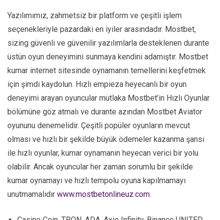
Yazılımımız, zahmetsiz bir platform ve çeşitli işlem
seçenekleriyle pazardaki en iyiler arasındadır. Mostbet,
sizing güvenli ve güvenilir yazılımlarla desteklenen durante
üstün oyun deneyimini sunmaya kendini adamıştır. Mostbet
kumar internet sitesinde oynamanın temellerini keşfetmek
için şimdi kaydolun. Hızlı empieza heyecanlı bir oyun
deneyimi arayan oyuncular mutlaka Mostbet’in Hızlı Oyunlar
bölümüne göz atmalı ve durante azından Mostbet Aviator
oyununu denemelidir. Çeşitli popüler oyunların mevcut
olması ve hızlı bir şekilde büyük ödemeler kazanma şansı
ile hızlı oyunlar, kumar oynamanın heyecan verici bir yolu
olabilir. Ancak oyuncular her zaman sorumlu bir şekilde
kumar oynamayı ve hızlı tempolu oyuna kapılmamayı
unutmamalıdır
www.mostbetonlineuz.com
.
Casino Coin, TRON, ADA, Axie Infinity, Binance UNITED