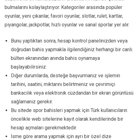
bulmalarını kolaylaştırıyor. Kategoriler arasında popüler
oyunlar, yeni çıkanlar, favori oyunlar, slotlar, rulet, kartlar,
piyangolar, jackpotlar, hızlı oyunlar ve sanal sporlar yer alır.
Bunu yaptıktan sonra, hesap kontrol panelinizden veya
doğrudan bahis yapmakla ilgilendiğiniz herhangi bir canlı
bülten ekranından anında bahis oynamaya
başlayabilirsiniz.
Diğer durumlarda, desteğe başvurmanız ve işlemin
tarihini, saatini, miktarını belirtmeniz ve çevrimiçi
bankacılık veya elektronik cüzdandan bir ekran görüntüsü
sağlamanız gerekir.
Bu sitede spor bahisleri yapmak için Türk kullanıcıların
öncelikle web sitelerine kayıt olarak kendilerinde bir
hesap açmaları gerekmektedir.
İsme göre arama yapmak için ayrı bir özel dize