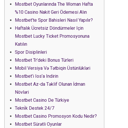
Mostbet Oyunlarında The Woman Hafta
%10 Casino Nakit Geri Ödemesi Alın
Mostbet’te Spor Bahisleri Nasıl Yapılır?
Haftalık Ücretsiz Döndürmeler Için
Mostbet Lucky Ticket Promosyonuna
Katılın
Spor Disiplinleri
Mostbet Tr’deki Bonus Türleri
Mobil Versiya Və Tətbiqin Üstünlükləri
Mostbet’i Ios’a Indirin
Mostbet Az-da Təklif Olunan İdman
Növləri
Mostbet Casino De Türkiye
Tekni̇k Destek 24/7
Mostbet Casino Promosyon Kodu Nedir?
Mostbet Sürətli Oyunlar