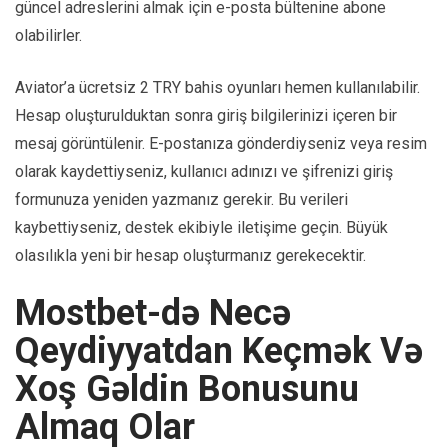
güncel adreslerini almak için e-posta bültenine abone
olabilirler.
Aviator’a ücretsiz 2 TRY bahis oyunları hemen kullanılabilir.
Hesap oluşturulduktan sonra giriş bilgilerinizi içeren bir
mesaj görüntülenir. E-postanıza gönderdiyseniz veya resim
olarak kaydettiyseniz, kullanıcı adınızı ve şifrenizi giriş
formunuza yeniden yazmanız gerekir. Bu verileri
kaybettiyseniz, destek ekibiyle iletişime geçin. Büyük
olasılıkla yeni bir hesap oluşturmanız gerekecektir.
Mostbet-də Necə
Qeydiyyatdan Keçmək Və
Xoş Gəldin Bonusunu
Almaq Olar