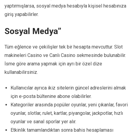
yaptırmışlarsa, sosyal medya hesabıyla kişisel hesabınıza
giriş yapabilirler.
Sosyal Medya”
Tüm eğlence ve çekilişler tek bir hesapta mevcuttur. Slot
makineleri Casino ve Canlı Casino sekmesinde bulunabilir.
İsme göre arama yapmak için ayrı bir özel dize
kullanabilirsiniz.
Kullanıcılar ayrıca ikiz sitelerin güncel adreslerini almak
için e-posta bültenine abone olabilirler.
Kategoriler arasında popüler oyunlar, yeni çıkanlar, favori
oyunlar, slotlar, rulet, kartlar, piyangolar, jackpotlar, hızlı
oyunlar ve sanal sporlar yer alır.
Etkinlik tamamlandıktan sonra bahis hesaplaması