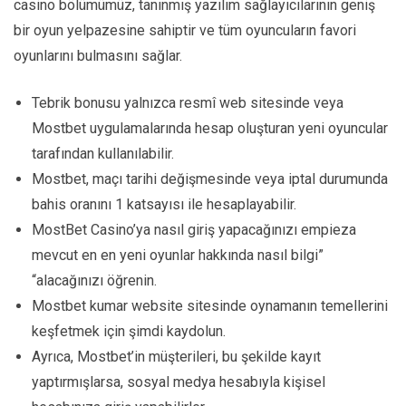
casino bölümümüz, tanınmış yazılım sağlayıcılarının geniş
bir oyun yelpazesine sahiptir ve tüm oyuncuların favori
oyunlarını bulmasını sağlar.
Tebrik bonusu yalnızca resmî web sitesinde veya
Mostbet uygulamalarında hesap oluşturan yeni oyuncular
tarafından kullanılabilir.
Mostbet, maçı tarihi değişmesinde veya iptal durumunda
bahis oranını 1 katsayısı ile hesaplayabilir.
MostBet Casino’ya nasıl giriş yapacağınızı empieza
mevcut en en yeni oyunlar hakkında nasıl bilgi”
“alacağınızı öğrenin.
Mostbet kumar website sitesinde oynamanın temellerini
keşfetmek için şimdi kaydolun.
Ayrıca, Mostbet’in müşterileri, bu şekilde kayıt
yaptırmışlarsa, sosyal medya hesabıyla kişisel