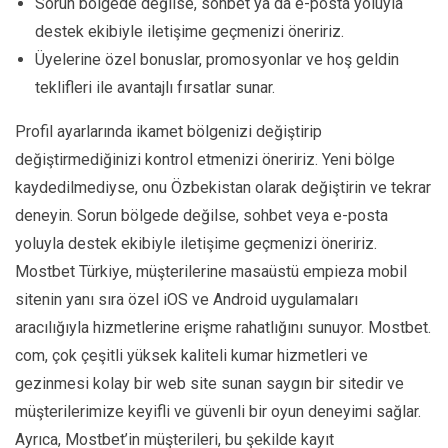
Sorun bölgede değilse, sohbet ya da e-posta yoluyla
destek ekibiyle iletişime geçmenizi öneririz.
Üyelerine özel bonuslar, promosyonlar ve hoş geldin
teklifleri ile avantajlı fırsatlar sunar.
Profil ayarlarında ikamet bölgenizi değiştirip
değiştirmediğinizi kontrol etmenizi öneririz. Yeni bölge
kaydedilmediyse, onu Özbekistan olarak değiştirin ve tekrar
deneyin. Sorun bölgede değilse, sohbet veya e-posta
yoluyla destek ekibiyle iletişime geçmenizi öneririz.
Mostbet Türkiye, müşterilerine masaüstü empieza mobil
sitenin yanı sıra özel iOS ve Android uygulamaları
aracılığıyla hizmetlerine erişme rahatlığını sunuyor. Mostbet.
com, çok çeşitli yüksek kaliteli kumar hizmetleri ve
gezinmesi kolay bir web site sunan saygın bir sitedir ve
müşterilerimize keyifli ve güvenli bir oyun deneyimi sağlar.
Ayrıca, Mostbet’in müşterileri, bu şekilde kayıt