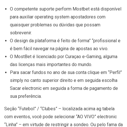
O competente suporte perform Mostbet está disponível
para auxiliar operating system apostadores com
quaisquer problemas ou dúvidas que possam
sobrevenir.
O design da plataforma é feito de forma” “profissional e
é bem fácil navegar na página de apostas ao vivo.
O MostBet é licenciado por Curaçao e-Gaming, alguma
das licenças mais importantes do mundo.
Para sacar fundos no ano de sua conta clique em “Perfil”
simply no canto superior direito e em seguida escolha
Sacar electronic em seguida a forma de pagamento de
sua preferência.
Seção “Futebol” / “Clubes” – localizada acima ag tabela
com eventos, você pode selecionar “AO VIVO” electronic
“Linha” – em virtude de restringir a sondeo. Ou pelo fama da