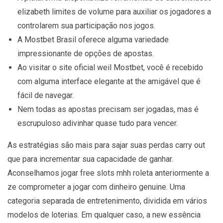
elizabeth limites de volume para auxiliar os jogadores a
controlarem sua participação nos jogos.
A Mostbet Brasil oferece alguma variedade
impressionante de opções de apostas.
Ao visitar o site oficial weil Mostbet, você é recebido
com alguma interface elegante at the amigável que é
fácil de navegar.
Nem todas as apostas precisam ser jogadas, mas é
escrupuloso adivinhar quase tudo para vencer.
As estratégias são mais para sajar suas perdas carry out
que para incrementar sua capacidade de ganhar.
Aconselhamos jogar free slots mhh roleta anteriormente a
ze comprometer a jogar com dinheiro genuine. Uma
categoria separada de entretenimento, dividida em vários
modelos de loterias. Em qualquer caso, a new essência