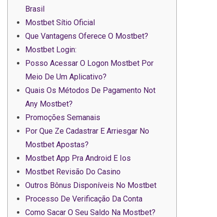
Brasil
Mostbet Sítio Oficial
Que Vantagens Oferece O Mostbet?
Mostbet Login:
Posso Acessar O Logon Mostbet Por
Meio De Um Aplicativo?
Quais Os Métodos De Pagamento Not
Any Mostbet?
Promoções Semanais
Por Que Ze Cadastrar E Arriesgar No
Mostbet Apostas?
Mostbet App Pra Android E Ios
Mostbet Revisão Do Casino
Outros Bônus Disponíveis No Mostbet
Processo De Verificação Da Conta
Como Sacar O Seu Saldo Na Mostbet?