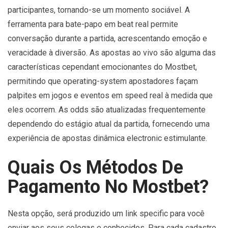
participantes, tornando-se um momento sociável. A
ferramenta para bate-papo em beat real permite
conversação durante a partida, acrescentando emoção e
veracidade à diversão. As apostas ao vivo são alguma das
características cependant emocionantes do Mostbet,
permitindo que operating-system apostadores façam
palpites em jogos e eventos em speed real à medida que
eles ocorrem. As odds são atualizadas frequentemente
dependendo do estágio atual da partida, fornecendo uma
experiência de apostas dinâmica electronic estimulante.
Quais Os Métodos De
Pagamento No Mostbet?
Nesta opção, será produzido um link specific para você
enviar aos seus colegas e conhecidos. Para cada cadastro