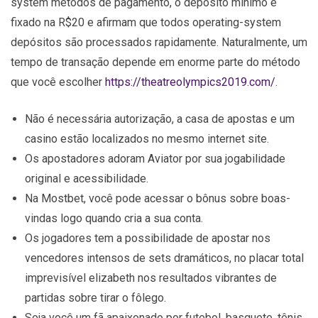
system métodos de pagamento, o depósito mínimo é
fixado na R$20 e afirmam que todos operating-system
depósitos são processados rapidamente. Naturalmente, um
tempo de transação depende em enorme parte do método
que você escolher
https://theatreolympics2019.com/
.
Não é necessária autorização, a casa de apostas e um
casino estão localizados no mesmo internet site.
Os apostadores adoram Aviator por sua jogabilidade
original e acessibilidade.
Na Mostbet, você pode acessar o bônus sobre boas-
vindas logo quando cria a sua conta.
Os jogadores tem a possibilidade de apostar nos
vencedores intensos de sets dramáticos, no placar total
imprevisível elizabeth nos resultados vibrantes de
partidas sobre tirar o fôlego.
Seja você um fã apaixonado por futebol, basquete, tênis