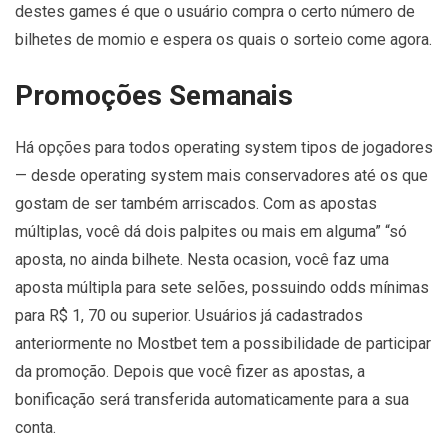
destes games é que o usuário compra o certo número de
bilhetes de momio e espera os quais o sorteio come agora.
Promoções Semanais
Há opções para todos operating system tipos de jogadores
— desde operating system mais conservadores até os que
gostam de ser também arriscados. Com as apostas
múltiplas, você dá dois palpites ou mais em alguma” “só
aposta, no ainda bilhete. Nesta ocasion, você faz uma
aposta múltipla para sete selões, possuindo odds mínimas
para R$ 1, 70 ou superior. Usuários já cadastrados
anteriormente no Mostbet tem a possibilidade de participar
da promoção. Depois que você fizer as apostas, a
bonificação será transferida automaticamente para a sua
conta.