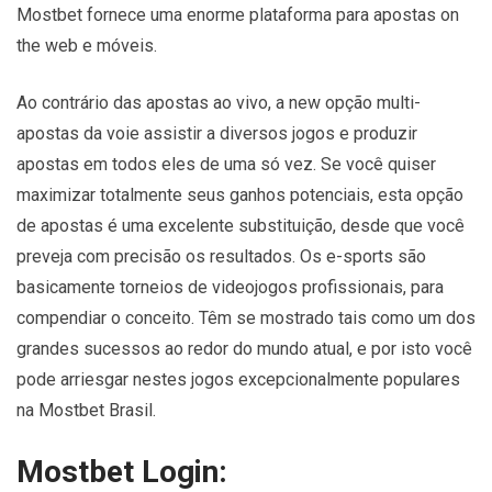
Mostbet fornece uma enorme plataforma para apostas on
the web e móveis.
Ao contrário das apostas ao vivo, a new opção multi-
apostas da voie assistir a diversos jogos e produzir
apostas em todos eles de uma só vez. Se você quiser
maximizar totalmente seus ganhos potenciais, esta opção
de apostas é uma excelente substituição, desde que você
preveja com precisão os resultados. Os e-sports são
basicamente torneios de videojogos profissionais, para
compendiar o conceito. Têm se mostrado tais como um dos
grandes sucessos ao redor do mundo atual, e por isto você
pode arriesgar nestes jogos excepcionalmente populares
na Mostbet Brasil.
Mostbet Login: