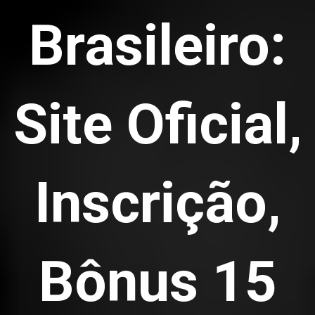
Brasileiro:
Site Oficial,
Inscrição,
Bônus 15