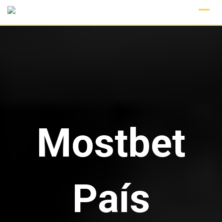
Skip
to
content
Mostbet
País