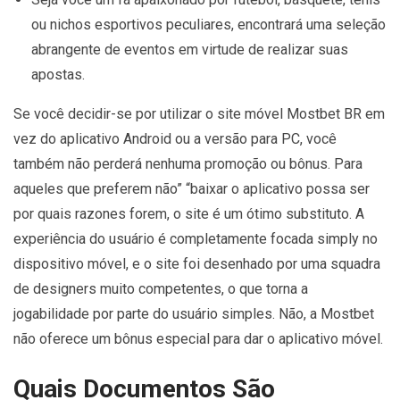
ou nichos esportivos peculiares, encontrará uma seleção
abrangente de eventos em virtude de realizar suas
apostas.
Se você decidir-se por utilizar o site móvel Mostbet BR em
vez do aplicativo Android ou a versão para PC, você
também não perderá nenhuma promoção ou bônus. Para
aqueles que preferem não” “baixar o aplicativo possa ser
por quais razones forem, o site é um ótimo substituto. A
experiência do usuário é completamente focada simply no
dispositivo móvel, e o site foi desenhado por uma squadra
de designers muito competentes, o que torna a
jogabilidade por parte do usuário simples. Não, a Mostbet
não oferece um bônus especial para dar o aplicativo móvel.
Quais Documentos São