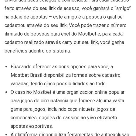
feito através do seu link de acesso, você ganhará o “amigo”
na odaie de apostas – este amigo é a pessoa o qual se
cadastrou através do seu link. Você pode trazer o número
ilimitado de pessoas para enel do Mostbet e, para cada
cadastro realizado através carry out seu link, você ganha
benefícios adentro do sistema.
Buscando oferecer as bons opções para você, a
Mostbet Brasil disponibiliza formas sobre cadastro
variadas, tendo cinco possibilidades ao todo.
O cassino Mostbet é uma organizacion online popular
para jogos de circunstancia que fornece alguma vasta
gama para jogos, incluindo caça-níqueis, jogos de
comensales, opções de cassino ao vivo elizabeth
apostas esportivas.
A plataforma disponibiliza ferramentas de autoexclusão