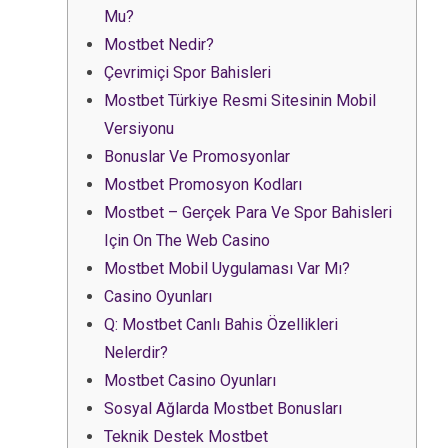
Mu?
Mostbet Nedir?
Çevrimiçi Spor Bahisleri
Mostbet Türkiye Resmi Sitesinin Mobil
Versiyonu
Bonuslar Ve Promosyonlar
Mostbet Promosyon Kodları
Mostbet – Gerçek Para Ve Spor Bahisleri
Için On The Web Casino
Mostbet Mobil Uygulaması Var Mı?
Casino Oyunları
Q: Mostbet Canlı Bahis Özellikleri
Nelerdir?
Mostbet Casino Oyunları
Sosyal Ağlarda Mostbet Bonusları
Teknik Destek Mostbet