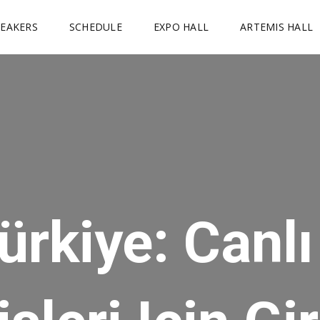
PEAKERS
SCHEDULE
EXPO HALL
ARTEMIS HALL
ürkiye: Canlı