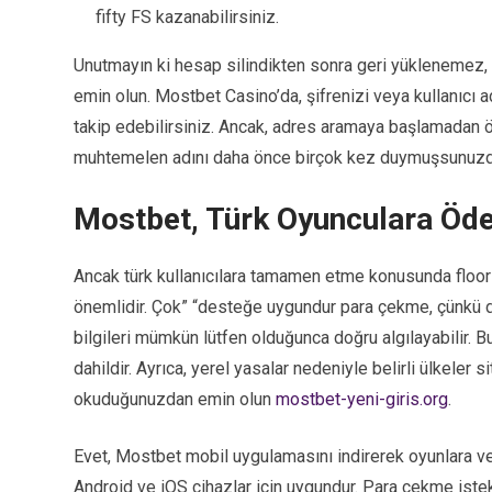
fifty FS kazanabilirsiniz.
Unutmayın ki hesap silindikten sonra geri yüklenemez,
emin olun. Mostbet Casino’da, şifrenizi veya kullanıcı a
takip edebilirsiniz. Ancak, adres aramaya başlamadan ön
muhtemelen adını daha önce birçok kez duymuşsunuzd
Mostbet, Türk Oyunculara Öd
Ancak türk kullanıcılara tamamen etme konusunda floor 
önemlidir. Çok” “desteğe uygundur para çekme, çünkü dah
bilgileri mümkün lütfen olduğunca doğru algılayabilir. 
dahildir. Ayrıca, yerel yasalar nedeniyle belirli ülkeler
okuduğunuzdan emin olun
mostbet-yeni-giris.org
.
Evet, Mostbet mobil uygulamasını indirerek oyunlara ve
Android ve iOS cihazlar için uygundur. Para çekme istekl