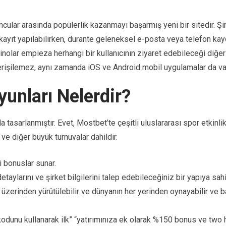
cular arasında popülerlik kazanmayı başarmış yeni bir sitedir. Şir
kayıt yapılabilirken, durante geleneksel e-posta veya telefon kayd
asinolar empieza herhangi bir kullanıcının ziyaret edebileceği diğer
erişilemez, aynı zamanda iOS ve Android mobil uygulamalar da var
unları Nelerdir?
a tasarlanmıştır. Evet, Mostbet’te çeşitli uluslararası spor etkinli
ve diğer büyük turnuvalar dahildir.
i bonuslar sunar.
taylarını ve şirket bilgilerini talep edebileceğiniz bir yapıya sahip
üzerinden yürütülebilir ve dünyanın her yerinden oynayabilir ve b
u kullanarak ilk” “yatırımınıza ek olarak %150 bonus ve two 