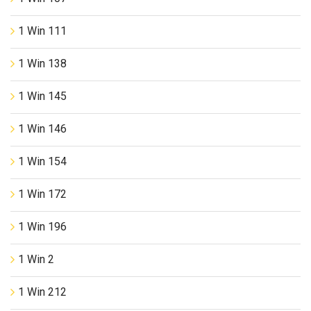
1 Win 111
1 Win 138
1 Win 145
1 Win 146
1 Win 154
1 Win 172
1 Win 196
1 Win 2
1 Win 212