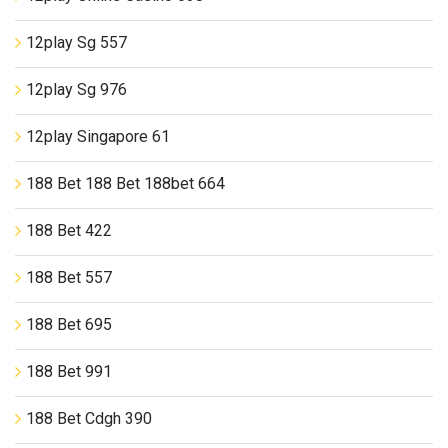
12play Sg 557
12play Sg 976
12play Singapore 61
188 Bet 188 Bet 188bet 664
188 Bet 422
188 Bet 557
188 Bet 695
188 Bet 991
188 Bet Cdgh 390