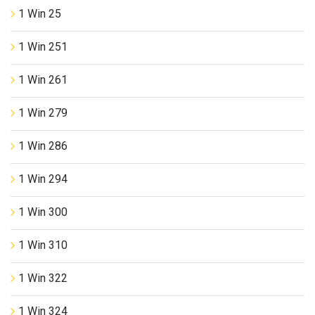
1 Win 25
1 Win 251
1 Win 261
1 Win 279
1 Win 286
1 Win 294
1 Win 300
1 Win 310
1 Win 322
1 Win 324