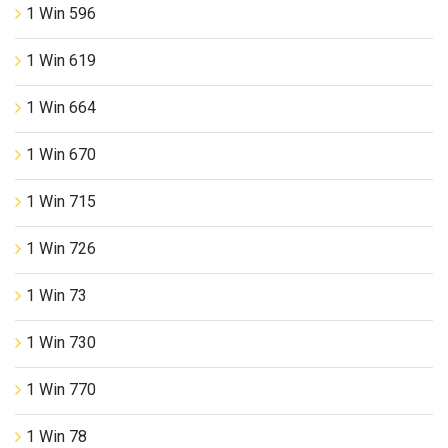
1 Win 596
1 Win 619
1 Win 664
1 Win 670
1 Win 715
1 Win 726
1 Win 73
1 Win 730
1 Win 770
1 Win 78