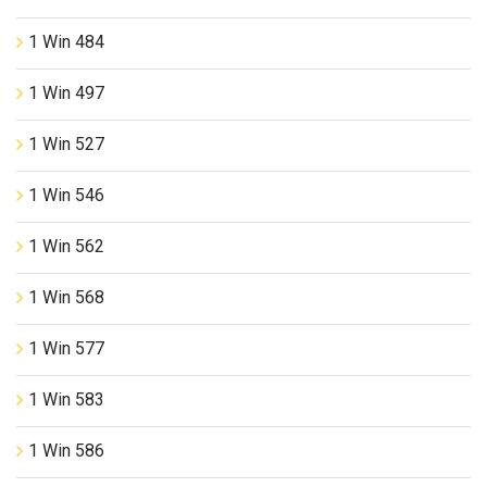
1 Win 484
1 Win 497
1 Win 527
1 Win 546
1 Win 562
1 Win 568
1 Win 577
1 Win 583
1 Win 586