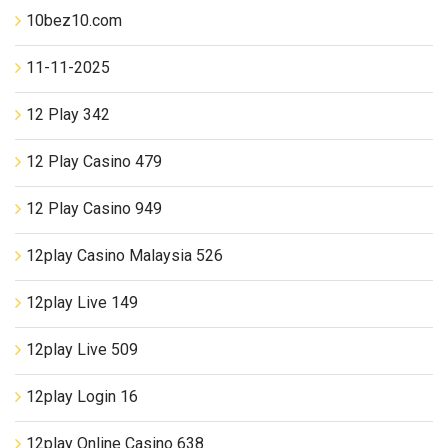
10bez10.com
11-11-2025
12 Play 342
12 Play Casino 479
12 Play Casino 949
12play Casino Malaysia 526
12play Live 149
12play Live 509
12play Login 16
12play Online Casino 638