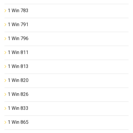
1 Win 783
1 Win 791
1 Win 796
1 Win 811
1 Win 813
1 Win 820
1 Win 826
1 Win 833
1 Win 865