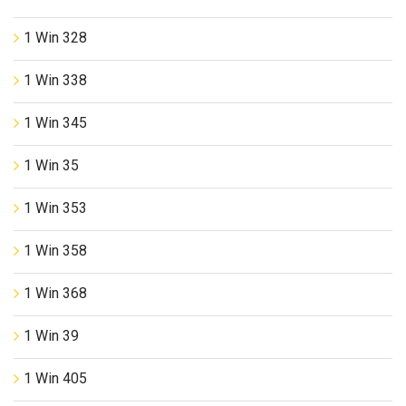
1 Win 328
1 Win 338
1 Win 345
1 Win 35
1 Win 353
1 Win 358
1 Win 368
1 Win 39
1 Win 405