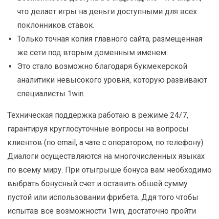
что делает игры на деньги доступными для всех
поклонников ставок.
Только точная копия главного сайта, размещенная
же сети под вторым доменным именем.
Это стало возможно благодаря букмекерской
аналитики невысокого уровня, которую развивают
специалисты 1win.
Техническая поддержка работаю в режиме 24/7,
гарантируя круглосуточные вопросы на вопросы
клиентов (по email, а чате с оператором, по телефону).
Диалоги осуществляются на многочисленных языках
по всему миру. При отыгрыше бонуса вам необходимо
выбрать бонусный счет и оставить обшей сумму
пустой или использовании фрибета. Ддя того чтобы
испытав все возможности 1win, достаточно пройти