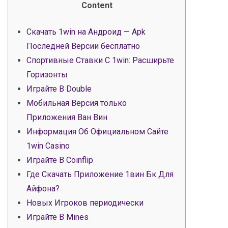
Content
Скачать 1win на Андроид — Apk
Последней Версии бесплатно
Спортивные Ставки С 1win: Расширьте
Горизонты
Играйте В Double
Мобильная Версия только
Приложения Ван Вин
Информация Об Официальном Сайте
1win Casino
Играйте В Coinflip
Где Скачать Приложение 1вин Бк Для
Айфона?
Новых Игроков периодически
Играйте В Mines