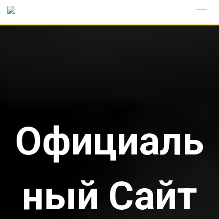
Skip
to
content
Официаль
ный Сайт