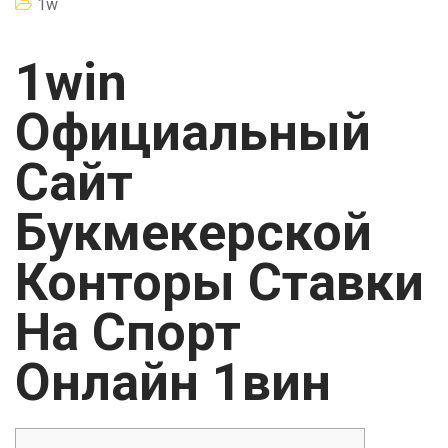
1w
1win
Официальный
Сайт
Букмекерской
Конторы Ставки
На Спорт
Онлайн 1вин