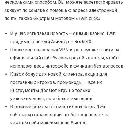
несколькими способом. Вы можете зарегистрировать
аккаунт по ссылке с помощью адреса электронной
почты также быстрым методом «1win click».
И у нас есть такая новость – онлайн казино 1win
придумало новый Авиатор – RocketX.
После использования VPN игрок сможет зайти на
официальный сайт букмекерской конторы, чтобы
используя весь интерфейс и функции без вопросов.
Кивок бонус для новой клиентов, акции для
постоянных игроков, промокоды – все их
инструменты делают игру не только
увлекательные, но и более выгодной.
В отличие остального многих аналогов, 1win
заботится о красовании, чтобы пользователь
кажется себя максимально быстро.