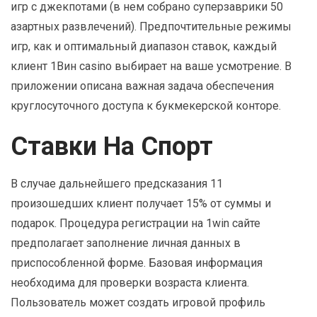
игр с джекпотами (в нем собрано суперзаврики 50
азартных развлечений). Предпочтительные режимы
игр, как и оптимальный диапазон ставок, каждый
клиент 1Вин casino выбирает на ваше усмотрение. В
приложении описана важная задача обеспечения
круглосуточного доступа к букмекерской конторе.
Ставки На Спорт
В случае дальнейшего предсказания 11
произошедших клиент получает 15% от суммы и
подарок. Процедура регистрации на 1win сайте
предполагает заполнение личная данных в
приспособленной форме. Базовая информация
необходима для проверки возраста клиента.
Пользователь может создать игровой профиль