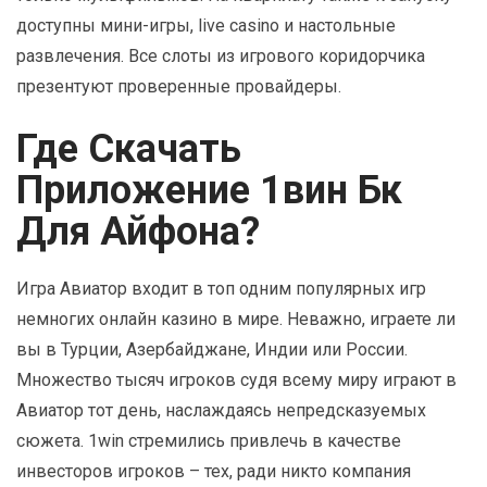
доступны мини-игры, live casino и настольные
развлечения. Все слоты из игрового коридорчика
презентуют проверенные провайдеры.
Где Скачать
Приложение 1вин Бк
Для Айфона?
Игра Авиатор входит в топ одним популярных игр
немногих онлайн казино в мире. Неважно, играете ли
вы в Турции, Азербайджане, Индии или России.
Множество тысяч игроков судя всему миру играют в
Авиатор тот день, наслаждаясь непредсказуемых
сюжета. 1win стремились привлечь в качестве
инвесторов игроков – тех, ради никто компания