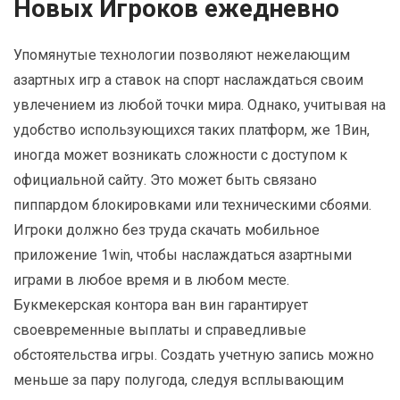
Новых Игроков ежедневно
Упомянутые технологии позволяют нежелающим
азартных игр а ставок на спорт наслаждаться своим
увлечением из любой точки мира. Однако, учитывая на
удобство использующихся таких платформ, же 1Вин,
иногда может возникать сложности с доступом к
официальной сайту. Это может быть связано
пиппардом блокировками или техническими сбоями.
Игроки должно без труда скачать мобильное
приложение 1win, чтобы наслаждаться азартными
играми в любое время и в любом месте.
Букмекерская контора ван вин гарантирует
своевременные выплаты и справедливые
обстоятельства игры. Создать учетную запись можно
меньше за пару полугода, следуя всплывающим