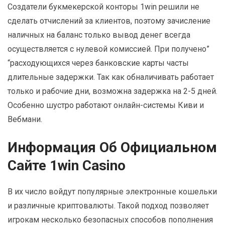
Создатели букмекерской конторы 1win решили не
сделать отчислений за клиентов, поэтому зачисление
наличных на баланс только вывод денег всегда
осуществляется с нулевой комиссией. При получено”
“расходующихся через банковские карты часты
длительные задержки. Так как обналичивать работает
только и рабочие дни, возможна задержка на 2-5 дней.
Особенно шустро работают онлайн-системы Киви и
Вебмани.
Информация Об Официальном
Сайте 1win Casino
В их число войдут популярные электронные кошельки
и различные криптовалюты. Такой подход позволяет
игрокам несколько безопасных способов пополнения