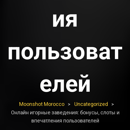
ия
пользоват
елей
Moonshot Morocco
Uncategorized
>
>
Онлайн игорные заведения: бонусы, слоты и
впечатления пользователей