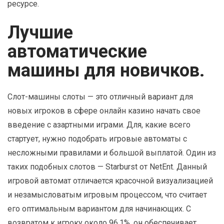
ресурсе.
Лучшие
автоматические
машины для новичков.
Слот-машины слоты — это отличный вариант для
новых игроков в сфере онлайн казино начать свое
введение с азартными играми. Для, какие всего
стартует, нужно подобрать игровые автоматы с
несложными правилами и большой выплатой. Один из
таких подобных слотов — Starburst от NetEnt. Данный
игровой автомат отличается красочной визуализацией
и незамысловатым игровым процессом, что считает
его оптимальным вариантом для начинающих. С
возвратом к игроку около 96.1%, он обеспечивает