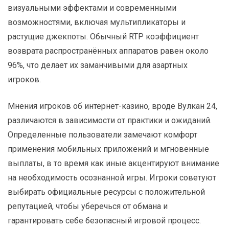
визуальными эффектами и современными
возможностями, включая мультипликаторы и
растущие джекпоты. Обычный RTP коэффициент
возврата распространённых аппаратов равен около
96%, что делает их заманчивыми для азартных
игроков.
Мнения игроков об интернет-казино, вроде Вулкан 24,
различаются в зависимости от практики и ожиданий.
Определенные пользователи замечают комфорт
применения мобильных приложений и мгновенные
выплаты, в то время как иные акцентируют внимание
на необходимость осознанной игры. Игроки советуют
выбирать официальные ресурсы с положительной
репутацией, чтобы уберечься от обмана и
гарантировать себе безопасный игровой процесс.