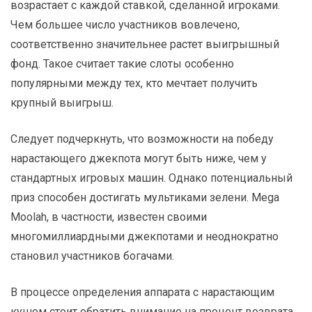
возрастает с каждой ставкой, сделанной игроками.
Чем большее число участников вовлечено,
соответственно значительнее растет выигрышный
фонд. Такое считает такие слоты особенно
популярными между тех, кто мечтает получить
крупный выигрыш.
Следует подчеркнуть, что возможности на победу
нарастающего джекпота могут быть ниже, чем у
стандартных игровых машин. Однако потенциальный
приз способен достигать мультиками зелени. Mega
Moolah, в частности, известен своими
многомиллиардными джекпотами и неоднократно
становил участников богачами.
В процессе определения аппарата с нарастающим
кушом стоит обратить внимание на процент возврата