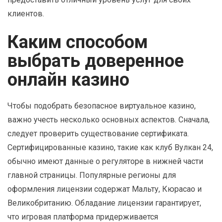
клиентов.
Каким способом
выбрать доверенное
онлайн казино
Чтобы подобрать безопасное виртуальное казино,
важно учесть несколько основных аспектов. Сначала,
следует проверить существование сертификата.
Сертифицированные казино, такие как клуб Вулкан 24,
обычно имеют данные о регуляторе в нижней части
главной страницы. Популярные регионы для
оформления лицензии содержат Мальту, Кюрасао и
Великобританию. Обладание лицензии гарантирует,
что игровая платформа придерживается