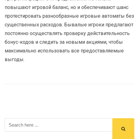
повышают игровой баланс, но и обеспечивают шанс
протестировать разнообразные игровые автоматы без
существенных расходов. Бывалые игроки предлагают
постоянно осуществлять проверку действительность
бонус-кодов и следить за новыми акциями, чтобы
максимально использовать все предоставляемые
выгоды.