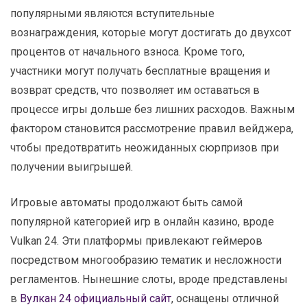
популярными являются вступительные
вознаграждения, которые могут достигать до двухсот
процентов от начального взноса. Кроме того,
участники могут получать бесплатные вращения и
возврат средств, что позволяет им оставаться в
процессе игры дольше без лишних расходов. Важным
фактором становится рассмотрение правил вейджера,
чтобы предотвратить неожиданных сюрпризов при
получении выигрышей.
Игровые автоматы продолжают быть самой
популярной категорией игр в онлайн казино, вроде
Vulkan 24. Эти платформы привлекают геймеров
посредством многообразию тематик и несложности
регламентов. Нынешние слоты, вроде представлены
в
Вулкан 24 официальный сайт
, оснащены отличной