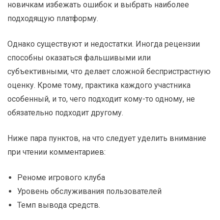
новичкам избежать ошибок и выбрать наиболее
подходящую платформу.
Однако существуют и недостатки. Иногда рецензии
способны оказаться фальшивыми или
субъективными, что делает сложной беспристрастную
оценку. Кроме тому, практика каждого участника
особенный, и то, чего подходит кому-то одному, не
обязательно подходит другому.
Ниже пара пунктов, на что следует уделить внимание
при чтении комментариев:
Реноме игрового клуба
Уровень обслуживания пользователей
Темп вывода средств.