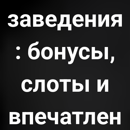
заведения
: бонусы,
слоты и
впечатлен