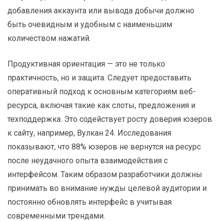
добавления аккаунта или вывода добычи должно
быть очевидным и удобным с наименьшим
количеством нажатий.
Продуктивная ориентация — это не только
практичность, но и защита. Следует предоставить
оперативный подход к основным категориям веб-
ресурса, включая такие как слоты, предложения и
техподдержка. Это содействует росту доверия юзеров
к сайту, например, Вулкан 24. Исследования
показывают, что 88% юзеров не вернутся на ресурс
после неудачного опыта взаимодействия с
интерфейсом. Таким образом разработчики должны
принимать во внимание нужды целевой аудитории и
постоянно обновлять интерфейс в учитывая
современными трендами.