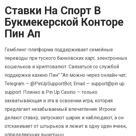
Ставки На Спорт В
Букмекерской Конторе
Пин Ап
Гемблинг-платформа поддерживает семейные
переводы при туского банковских карт, электронных
кошельков и криптовалют. Связаться со службой
поддержки казино Пин” “Ап можно через онлайн-чат;
Telegram — @PinUpSupportBot; Email — support@pin up.
support. Плинко в Pin Up Casino — только
захватывающая и эта в освоении игра, которая
предлагает незабываемый впечатления. Игроки
делают ставку, запускают шарик и наблюдают, а он
отскакивает от штырьков и лежит в одну один ячеек,
определяющих выигрыш.