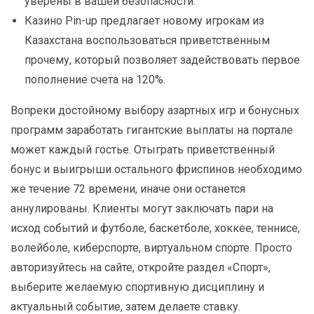
уверены в вашей безопасности.
Казино Pin-up предлагает новому игрокам из
Казахстана воспользоваться приветственным
прочему, который позволяет задействовать первое
пополнение счета на 120%.
Вопреки достойному выбору азартных игр и бонусных
программ заработать гигантские выплаты на портале
может каждый гостье. Отыграть приветственный
бонус и выигрыши остального фриспинов необходимо
же течение 72 времени, иначе они останется
аннулированы. Клиенты могут заключать пари на
исход событий и футболе, баскетболе, хоккее, теннисе,
волейболе, киберспорте, виртуальном спорте. Просто
авторизуйтесь на сайте, откройте раздел «Спорт»,
выберите желаемую спортивную дисциплину и
актуальный событие, затем делаете ставку.