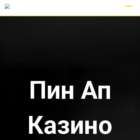
Skip
to
content
Пин Ап
Казино