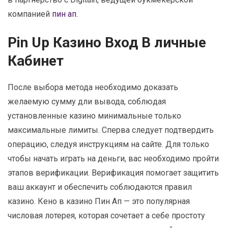
компанией
пин ап
.
Pin Up Казино Вход В личные
Кабинет
После выбора метода необходимо доказать
желаемую сумму дли вывода, соблюдая
установленные казино минимальные только
максимальные лимиты. Сперва следует подтвердить
операцию, следуя инструкциям на сайте. Для только
чтобы начать играть на деньги, вас необходимо пройти
этапов верификации. Верификация помогает защитить
ваш аккаунт и обеспечить соблюдаются правил
казино. Кено в казино Пин Ап — это популярная
числовая лотерея, которая сочетает а себе простоту