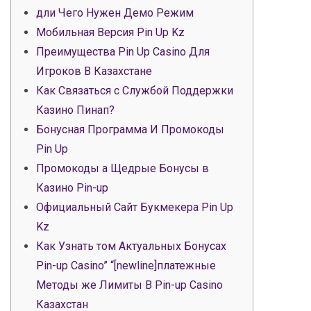
дли Чего Нужен Демо Режим
Мобильная Версия Pin Up Kz
Преимущества Pin Up Casino Для
Игроков В Казахстане
Как Связаться с Службой Поддержки
Казино Пинап?
Бонусная Программа И Промокоды
Pin Up
Промокоды а Щедрые Бонусы в
Казино Pin-up
Официальный Сайт Букмекера Pin Up
Kz
Как Узнать том Актуальных Бонусах
Pin-up Casino” “[newline]платежные
Методы же Лимиты В Pin-up Casino
Казахстан