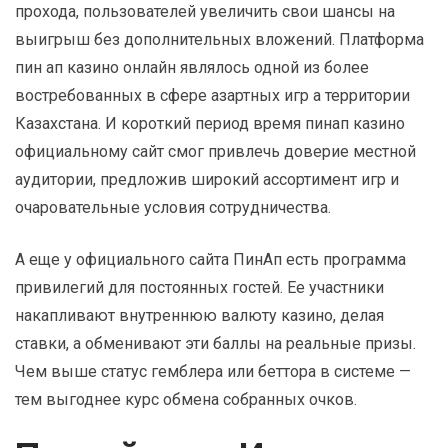
прохода, пользователей увеличить свои шансы на
выигрыш без дополнительных вложений. Платформа
пин ап казино онлайн являлось одной из более
востребованных в сфере азартных игр а территории
Казахстана. И короткий период время пинап казино
официальному сайт смог привлечь доверие местной
аудитории, предложив широкий ассортимент игр и
очаровательные условия сотрудничества.
А еще у официального сайта ПинАп есть программа
привилегий для постоянных гостей. Ее участники
накапливают внутреннюю валюту казино, делая
ставки, а обменивают эти баллы на реальные призы.
Чем выше статус гемблера или беттора в системе —
тем выгоднее курс обмена собранных очков.