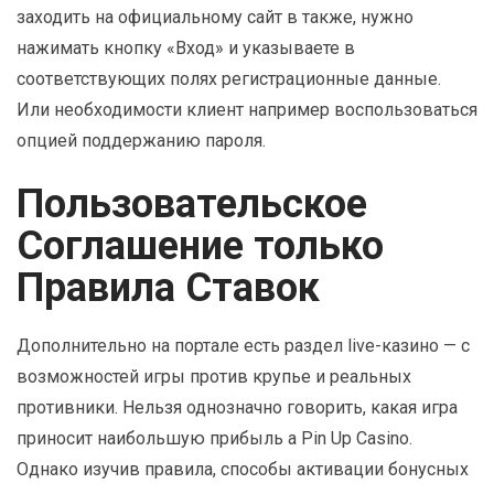
заходить на официальному сайт в также, нужно
нажимать кнопку «Вход» и указываете в
соответствующих полях регистрационные данные.
Или необходимости клиент например воспользоваться
опцией поддержанию пароля.
Пользовательское
Соглашение только
Правила Ставок
Дополнительно на портале есть раздел live-казино — с
возможностей игры против крупье и реальных
противники. Нельзя однозначно говорить, какая игра
приносит наибольшую прибыль а Pin Up Casino.
Однако изучив правила, способы активации бонусных