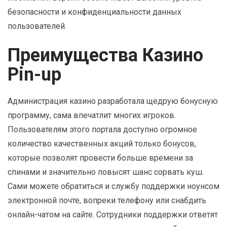
безопасности и конфиденциальности данных
пользователей.
Преимущества Казино
Pin-up
Администрация казино разработала щедрую бонусную
программу, сама впечатлит многих игроков.
Пользователям этого портала доступно огромное
количество качественных акций только бонусов,
которые позволят провести больше времени за
спинами и значительно повысят шанс сорвать куш.
Сами можете обратиться и службу поддержки ноунсом
электронной почте, вопреки телефону или снабдить
онлайн-чатом на сайте. Сотрудники поддержки ответят