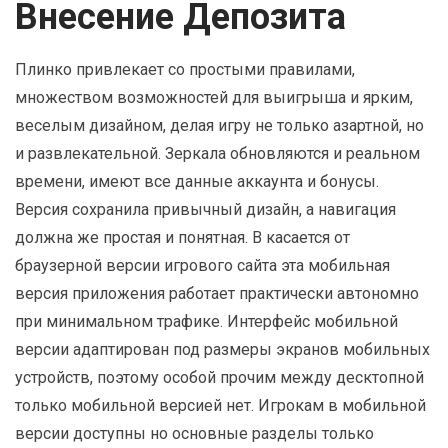
Внесение Депозита
Плинко привлекает со простыми правилами,
множеством возможностей для выигрыша и ярким,
веселым дизайном, делая игру не только азартной, но
и развлекательной. Зеркала обновляются и реальном
времени, имеют все данные аккаунта и бонусы.
Версия сохранила привычный дизайн, а навигация
должна же простая и понятная. В касается от
браузерной версии игрового сайта эта мобильная
версия приложения работает практически автономно
при минимальном трафике. Интерфейс мобильной
версии адаптирован под размеры экранов мобильных
устройств, поэтому особой прочим между десктопной
только мобильной версией нет. Игрокам в мобильной
версии доступны но основные разделы только