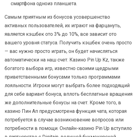
смартфона одноиз планшета.
Самым приятным из бонусов усовершенство
активных пользователей, их играют на фарцануть,
является кэшбек ото 3% до 10%, все зависит ото
вашего уровня статуса. Получить кэшбек очень просто
— вас нужно просто играть, он будет начисляться
автоматически на наш счет. Казино Pin Up Kz, также
богатого выбора игр, известно своими щедрыми
приветственными бонусами только программами
лояльности. Игроки могут выбрать более подходящий
для себе вариант бонуса, вплоть бесплатные вращения
же дополнительные бонусы на счет. Кроме того, в
казино Пин Ап предусмотрена функция чата, которая
потребуется в случае возникновение вопросов или
потребности в помощи. Онлайн-казино Pin Up вступило
в партнерство с Digitain, ведущей букмекерской