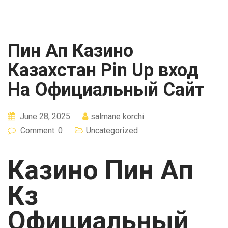
Пин Ап Казино
Казахстан Pin Up вход
На Официальный Сайт
June 28, 2025
salmane korchi
Comment: 0
Uncategorized
Казино Пин Ап
Кз
Официальный