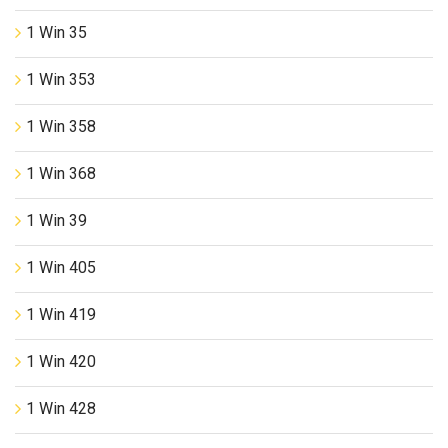
1 Win 35
1 Win 353
1 Win 358
1 Win 368
1 Win 39
1 Win 405
1 Win 419
1 Win 420
1 Win 428