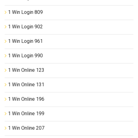
1 Win Login 809
1 Win Login 902
1 Win Login 961
1 Win Login 990
1 Win Online 123
1 Win Online 131
1 Win Online 196
1 Win Online 199
1 Win Online 207