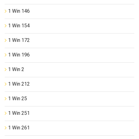
1 Win 146
1 Win 154
1 Win 172
1 Win 196
1 Win 2
1 Win 212
1 Win 25
1 Win 251
1 Win 261