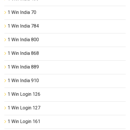
1 Win India 70
1 Win India 784
1 Win India 800
1 Win India 868
1 Win India 889
1 Win India 910
1 Win Login 126
1 Win Login 127
1 Win Login 161