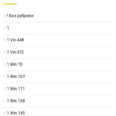
! Без рубрики
1
1 Vin 448
1 Vin 472
1 Win 10
1 Win 107
1 Win 111
1 Win 138
1 Win 145