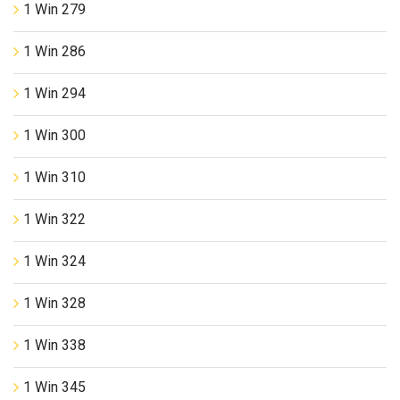
1 Win 279
1 Win 286
1 Win 294
1 Win 300
1 Win 310
1 Win 322
1 Win 324
1 Win 328
1 Win 338
1 Win 345