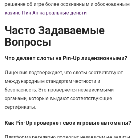
решение об игре более осознанным и обоснованным
казино Пин Ап на реальные деньги
.
Часто Задаваемые
Вопросы
Что делает слоты на Pin-Up лицензионными?
Лицензия подтверждает, что слоты соответствуют
международным стандартам честности и
безопасность. Это проверяется независимыми
органами, которые выдают соответствующие
сертификаты.
Как Pin-Up проверяет свои игровые автоматы?
Платформа регулярно проводит независимые аудиты