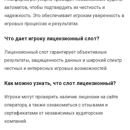
автоматов, чтобы подтвердить их честность и
надежность. Это обеспечивает игрокам уверенность в
игровых процессах и результатах.
Что дает игроку лицензионный слот?
Лицензионный слот гарантирует объективные
результаты, защищенность данных и широкий спектр
честных и интересных игровых возможностей.
Как можно узнать, что слот лицензионный?
Игроки могут проверить наличие лицензии на сайте
оператора, а также ознакомиться с отзывами и
сертификатами от независимых аудиторских
компаний.