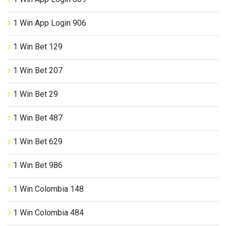
1 Win App Login 906
1 Win Bet 129
1 Win Bet 207
1 Win Bet 29
1 Win Bet 487
1 Win Bet 629
1 Win Bet 986
1 Win Colombia 148
1 Win Colombia 484