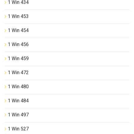
1 Win 434
1 Win 453
1 Win 454
1 Win 456
1 Win 459
1 Win 472
1 Win 480
1 Win 484
1 Win 497
1 Win 527