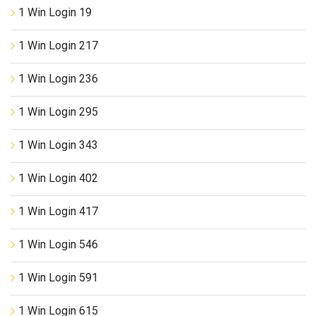
1 Win Login 19
1 Win Login 217
1 Win Login 236
1 Win Login 295
1 Win Login 343
1 Win Login 402
1 Win Login 417
1 Win Login 546
1 Win Login 591
1 Win Login 615