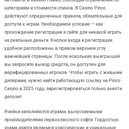
категориям и стоимости спинов. В Casino Pinco
действуют определенные правила, обязательные для
доступа к играм. Необходимое условие — как
прохождение регистрации а сайте для никакой играть
на реальные деньги. Кнопки входа и регистрации
удобное расположены в правом верхнем углу
важнейшей страницы. После ескольких выигрышей
вы запросите вывод средств, он доступен для
верифицированных игроков. Чтобы играть с живыми
дилерами, нужно найти работающую ссылку на Pinco
Casino в 2025 году, зарегистрироваться только внести
депозит.
Ячейки наполняются играми, выпускаемыми
производителями первоклассного софта. Гордостью
храма азарта являемся классические и уникальные