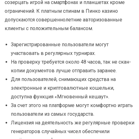
созерцать игрой на смартфонах и планшетах кроме
ограничений. К платным спинам в Пинко казино
допускаются совершеннолетние авторизованные
клиенты с положительным балансом.
Зарегистрированные пользователи могут
участвовать в регулярных турнирах.
На проверку требуется около 48 часов, так не скан-
копии документов лучше отправить заранее.
Для пользователей, снимающих средства на
электронные и криптовалютные кошельки,
доступна функция «Мгновенный кешаут».
За счет этого на платформе могут комфортно играть
пользователи из самых государств.
Лицензия на деятельность же регулярные проверки
генераторов случайных чисел обеспечили