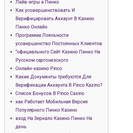
Лайв-игры а Пинко
Как усовершенствовать И
Верифицировать Аккаунт В Казино
Пинко Онлайн
Программа Лояльности
усовершенство Постоянных Клиентов
“официального Сайт Казино Пинко На
Русском саргонезского
Онлайн-казино Pinco
Какие Документы требуются Для
Верификации Аккаунта В Pinco Kazino?
Список Бонусов В Pinco Casino
как Работает Мобильная Версия
Популярного Пинко Казино
вход На Зеркало Казино Пинко На
день