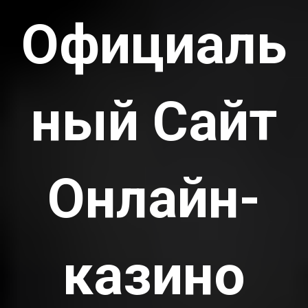
Официаль
ный Сайт
Онлайн-
казино