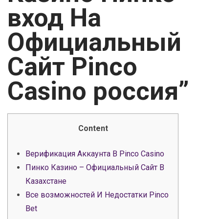
вход На
Официальный
Сайт Pinco
Casino россия”
Content
Верификация Аккаунта В Pinco Casino
Пинко Казино – Официальный Сайт В
Казахстане
Все возможностей И Недостатки Pinco
Bet