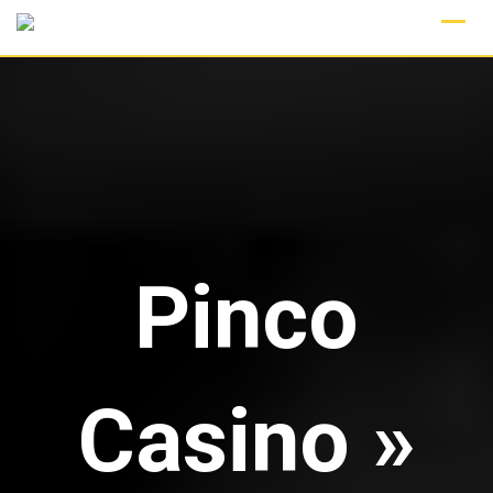
Skip
to
content
Pinco
Casino »