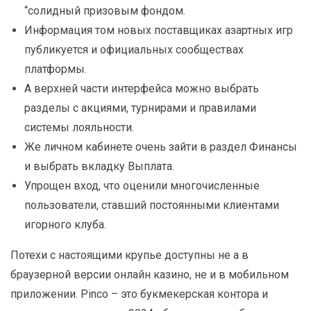
“солидный призовым фондом.
Информация том новых поставщиках азартных игр
публикуется и официальных сообществах
платформы.
А верхней части интерфейса можно выбрать
разделы с акциями, турнирами и правилами
системы лояльности.
Же личном кабинете очень зайти в раздел Финансы
и выбрать вкладку Выплата.
Упрощен вход, что оценили многочисленные
пользователи, ставший постоянными клиентами
игорного клуба.
Потехи с настоящими крупье доступны не а в
браузерной версии онлайн казино, не и в мобильном
приложении. Pinco – это букмекерская контора и