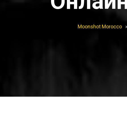
Онлайн
Moonshot Morocco