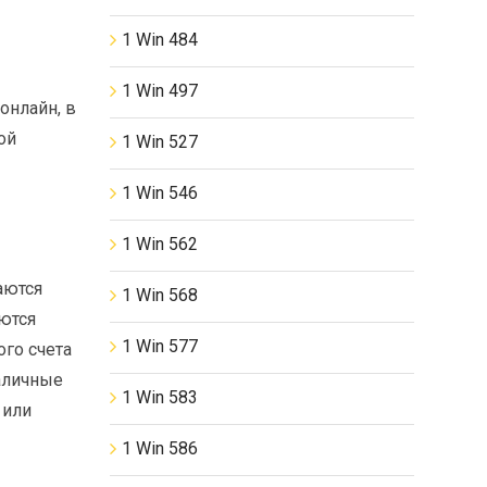
1 Win 484
1 Win 497
онлайн, в
ой
1 Win 527
1 Win 546
1 Win 562
аются
1 Win 568
яются
1 Win 577
го счета
аличные
1 Win 583
 или
1 Win 586