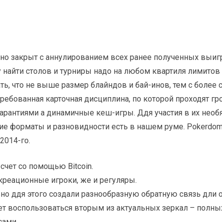
нно закрыт с аннулированием всех ранее полученных выи
 найти столов и турниры надо на любом квартиля лимитов
ть, что не выше размер блайндов и бай-инов, тем с более
стребованная карточная дисциплина, по которой проходят г
антиями а динамичные кеш-игры. Ддя участия в их необ
ие форматы и разновидности есть в нашем руме. Pokerdo
2014-го.
счет со помощью Bitcoin.
креационные игроки, же и регуляры.
о ддя этого создали разнообразную обратную связь дли 
ует воспользоваться вторым из актуальных зеркал – полны
сами.