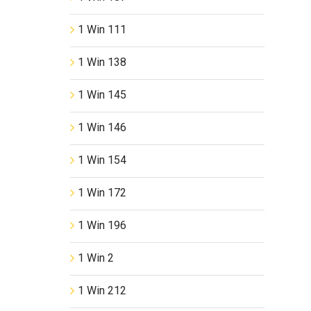
1 Win 111
1 Win 138
1 Win 145
1 Win 146
1 Win 154
1 Win 172
1 Win 196
1 Win 2
1 Win 212