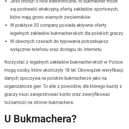
Jeśli chodzi o nice elektroniczne, to bukmacher może
się pochwalić atrakcyjną ofertą zakładów sportowych,
które mają grono wiernych zwolenników.
W praktyce 20 company posiada aktywne oferty
legalnych zakładów bukmacherskich dla polskich graczy.
W obecnych czasach do typowania potrzebujesz
wyłącznie telefonu oraz dostępu do Internetu.
Korzystać z legalnych zakładów bukmacherskich w Polsce
mogą osoby, które ukończyły 18 lat. Obowiązek weryfikacji
danych spoczywa na polskim bukmacherze jako na
organizatorze gier. To alle z powodów, dla którego każdy z
graczy musi zarejestrować konto oraz zweryfikować
tożsamość na stronie bukmachera.
U Bukmachera?