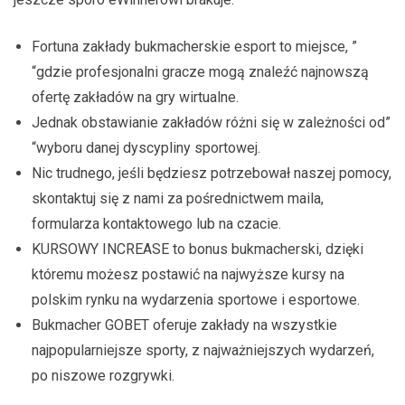
Fortuna zakłady bukmacherskie esport to miejsce, ”
“gdzie profesjonalni gracze mogą znaleźć najnowszą
ofertę zakładów na gry wirtualne.
Jednak obstawianie zakładów różni się w zależności od”
“wyboru danej dyscypliny sportowej.
Nic trudnego, jeśli będziesz potrzebował naszej pomocy,
skontaktuj się z nami za pośrednictwem maila,
formularza kontaktowego lub na czacie.
KURSOWY INCREASE to bonus bukmacherski, dzięki
któremu możesz postawić na najwyższe kursy na
polskim rynku na wydarzenia sportowe i esportowe.
Bukmacher GOBET oferuje zakłady na wszystkie
najpopularniejsze sporty, z najważniejszych wydarzeń,
po niszowe rozgrywki.