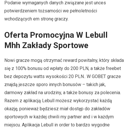
Podanie wymaganych danych związane jest unces
potwierdzeniem tożsamości we pełnoletności
wchodzących em stronę graczy.
Oferta Promocyjna W Lebull
Mhh Zakłady Sportowe
Nowi gracze mogą otrzymać reward powitalny, który składa
się z 100% bonusu od wpłaty do 200 PLN, a także freebet
bez depozytu watts wysokości 20 PLN.. W GOBET gracze
znajdą jeszcze sporo innych bonusów – takich jak,
darmowy zakład na urodziny, a także bonusy za polecenia.
Razem z aplikacją Lebull możesz wykorzystać każdą
okazję, ponieważ będziesz miał dostęp do zakładów
sportowych w każdej chwili my partner and i w każdym
miejscu. Aplikacja Lebull in order to bardzo wygodne