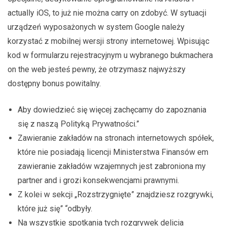
actually iOS, to już nie można carry on zdobyć. W sytuacji
urządzeń wyposażonych w system Google należy
korzystać z mobilnej wersji strony internetowej. Wpisując
kod w formularzu rejestracyjnym u wybranego bukmachera
on the web jesteś pewny, że otrzymasz najwyższy
dostępny bonus powitalny.
Aby dowiedzieć się więcej zachęcamy do zapoznania
się z naszą Polityką Prywatności.”
Zawieranie zakładów na stronach internetowych spółek,
które nie posiadają licencji Ministerstwa Finansów em
zawieranie zakładów wzajemnych jest zabroniona my
partner and i grozi konsekwencjami prawnymi.
Z kolei w sekcji „Rozstrzygnięte” znajdziesz rozgrywki,
które już się” “odbyły.
Na wszystkie spotkania tych rozgrywek delicia