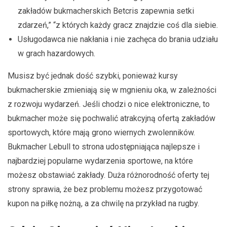
zakładów bukmacherskich Betcris zapewnia setki
zdarzeń,” “z których każdy gracz znajdzie coś dla siebie.
Usługodawca nie nakłania i nie zachęca do brania udziału
w grach hazardowych.
Musisz być jednak dość szybki, ponieważ kursy
bukmacherskie zmieniają się w mgnieniu oka, w zależności
z rozwoju wydarzeń. Jeśli chodzi o nice elektroniczne, to
bukmacher może się pochwalić atrakcyjną ofertą zakładów
sportowych, które mają grono wiernych zwolenników.
Bukmacher Lebull to strona udostępniająca najlepsze i
najbardziej popularne wydarzenia sportowe, na które
możesz obstawiać zakłady. Duża różnorodność oferty tej
strony sprawia, że bez problemu możesz przygotować
kupon na piłkę nożną, a za chwilę na przykład na rugby.