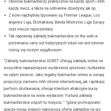
Obecnie bukmacherzy praktycznie na każdy sport i mhh
każdy mecz, a także na odmienne dziedziny jak np.
Z kolei najchętniej typowane są Premier League, Los
angeles Liga, Ekstraklasa, Banda Mistrzów, Liga Europy
oraz mecze reprezentacji.
Tak naprawdę zakłady bukmacherskie on the web w
porównaniu carry out tradycyjnych lokali nie und nimmer
różnią się niczym wyjątkowym.
“Zakłady bukmacherskie GOBET oferują zakłady online na
wszystkie najważniejsze wydarzenia sportowe i kulturalne
na całym świecie. Jako legalny bukmacher online w swojej
propozycji zarówno mhh stronie internetowej, jak i aplikacji
perform obstawiania, oferuje klientom atrakcyjne kursy
bukmacherskie na wiele wydarzeń. Fortuna zakłady
bukmacherskie esport to miejsce, ” “gdzie profesjonalni
gracze mogą znaleźć najnowszą ofertę zakładów na gry