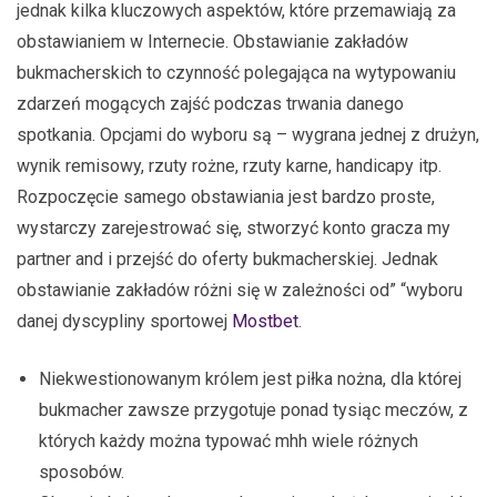
jednak kilka kluczowych aspektów, które przemawiają za
obstawianiem w Internecie. Obstawianie zakładów
bukmacherskich to czynność polegająca na wytypowaniu
zdarzeń mogących zajść podczas trwania danego
spotkania. Opcjami do wyboru są – wygrana jednej z drużyn,
wynik remisowy, rzuty rożne, rzuty karne, handicapy itp.
Rozpoczęcie samego obstawiania jest bardzo proste,
wystarczy zarejestrować się, stworzyć konto gracza my
partner and i przejść do oferty bukmacherskiej. Jednak
obstawianie zakładów różni się w zależności od” “wyboru
danej dyscypliny sportowej
Mostbet
.
Niekwestionowanym królem jest piłka nożna, dla której
bukmacher zawsze przygotuje ponad tysiąc meczów, z
których każdy można typować mhh wiele różnych
sposobów.