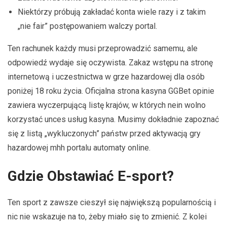
Niektórzy próbują zakładać konta wiele razy i z takim
„nie fair” postępowaniem walczy portal.
Ten rachunek każdy musi przeprowadzić samemu, ale
odpowiedź wydaje się oczywista. Zakaz wstępu na stronę
internetową i uczestnictwa w grze hazardowej dla osób
poniżej 18 roku życia. Oficjalna strona kasyna GGBet opinie
zawiera wyczerpującą listę krajów, w których nein wolno
korzystać unces usług kasyna. Musimy dokładnie zapoznać
się z listą „wykluczonych” państw przed aktywacją gry
hazardowej mhh portalu automaty online.
Gdzie Obstawiać E-sport?
Ten sport z zawsze cieszył się największą popularnością i
nic nie wskazuje na to, żeby miało się to zmienić. Z kolei