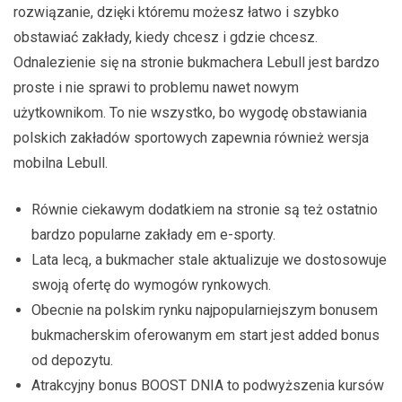
rozwiązanie, dzięki któremu możesz łatwo i szybko
obstawiać zakłady, kiedy chcesz i gdzie chcesz.
Odnalezienie się na stronie bukmachera Lebull jest bardzo
proste i nie sprawi to problemu nawet nowym
użytkownikom. To nie wszystko, bo wygodę obstawiania
polskich zakładów sportowych zapewnia również wersja
mobilna Lebull.
Równie ciekawym dodatkiem na stronie są też ostatnio
bardzo popularne zakłady em e-sporty.
Lata lecą, a bukmacher stale aktualizuje we dostosowuje
swoją ofertę do wymogów rynkowych.
Obecnie na polskim rynku najpopularniejszym bonusem
bukmacherskim oferowanym em start jest added bonus
od depozytu.
Atrakcyjny bonus BOOST DNIA to podwyższenia kursów