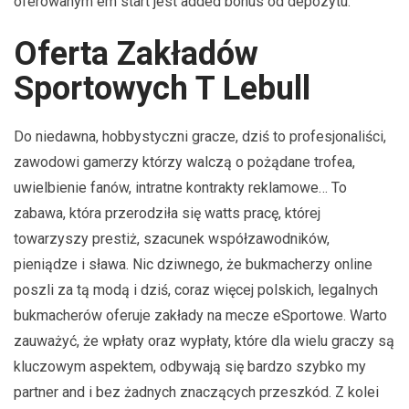
oferowanym em start jest added bonus od depozytu.
Oferta Zakładów
Sportowych T Lebull
Do niedawna, hobbystyczni gracze, dziś to profesjonaliści,
zawodowi gamerzy którzy walczą o pożądane trofea,
uwielbienie fanów, intratne kontrakty reklamowe… To
zabawa, która przerodziła się watts pracę, której
towarzyszy prestiż, szacunek współzawodników,
pieniądze i sława. Nic dziwnego, że bukmacherzy online
poszli za tą modą i dziś, coraz więcej polskich, legalnych
bukmacherów oferuje zakłady na mecze eSportowe. Warto
zauważyć, że wpłaty oraz wypłaty, które dla wielu graczy są
kluczowym aspektem, odbywają się bardzo szybko my
partner and i bez żadnych znaczących przeszkód. Z kolei