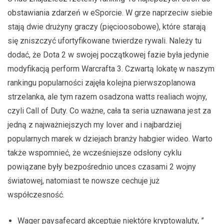
obstawiania zdarzeń w eSporcie. W grze naprzeciw siebie
stają dwie drużyny graczy (pięcioosobowe), które starają
się zniszczyć ufortyfikowane twierdze rywali. Należy tu
dodać, że Dota 2 w swojej początkowej fazie była jedynie
modyfikacją perform Warcrafta 3. Czwartą lokatę w naszym
rankingu popularności zajęła kolejna pierwszoplanowa
strzelanka, ale tym razem osadzona watts realiach wojny,
czyli Call of Duty. Co ważne, cała ta seria uznawana jest za
jedną z najważniejszych my lover and i najbardziej
popularnych marek w dziejach branży habgier wideo. Warto
także wspomnieć, że wcześniejsze odsłony cyklu
powiązane były bezpośrednio unces czasami 2 wojny
światowej, natomiast te nowsze cechuje już
współczesność.
Wager paysafecard akceptuje niektóre kryptowaluty, ”