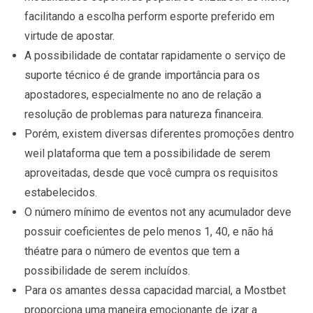
facilitando a escolha perform esporte preferido em
virtude de apostar.
A possibilidade de contatar rapidamente o serviço de
suporte técnico é de grande importância para os
apostadores, especialmente no ano de relação a
resolução de problemas para natureza financeira.
Porém, existem diversas diferentes promoções dentro
weil plataforma que tem a possibilidade de serem
aproveitadas, desde que você cumpra os requisitos
estabelecidos.
O número mínimo de eventos not any acumulador deve
possuir coeficientes de pelo menos 1, 40, e não há
théatre para o número de eventos que tem a
possibilidade de serem incluídos.
Para os amantes dessa capacidad marcial, a Mostbet
proporciona uma maneira emocionante de izar a