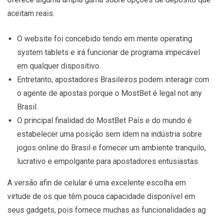
aceitam reais.
O website foi concebido tendo em mente operating
system tablets e irá funcionar de programa impecável
em qualquer dispositivo.
Entretanto, apostadores Brasileiros podem interagir com
o agente de apostas porque o MostBet é legal not any
Brasil.
O principal finalidad do MostBet País e do mundo é
estabelecer uma posição sem ídem na indústria sobre
jogos online do Brasil e fornecer um ambiente tranquilo,
lucrativo e empolgante para apostadores entusiastas.
A versão afin de celular é uma excelente escolha em
virtude de os que têm pouca capacidade disponível em
seus gadgets, pois fornece muchas as funcionalidades ag