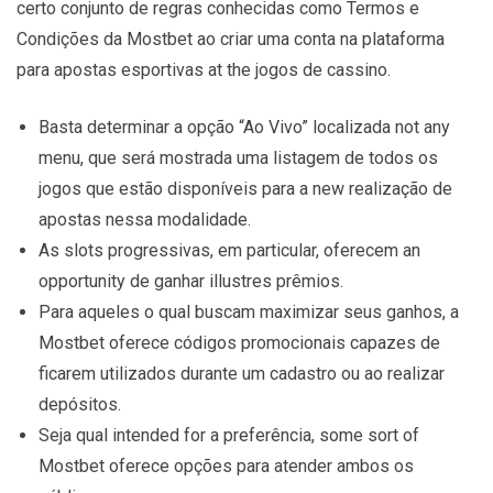
certo conjunto de regras conhecidas como Termos e
Condições da Mostbet ao criar uma conta na plataforma
para apostas esportivas at the jogos de cassino.
Basta determinar a opção “Ao Vivo” localizada not any
menu, que será mostrada uma listagem de todos os
jogos que estão disponíveis para a new realização de
apostas nessa modalidade.
As slots progressivas, em particular, oferecem an
opportunity de ganhar illustres prêmios.
Para aqueles o qual buscam maximizar seus ganhos, a
Mostbet oferece códigos promocionais capazes de
ficarem utilizados durante um cadastro ou ao realizar
depósitos.
Seja qual intended for a preferência, some sort of
Mostbet oferece opções para atender ambos os