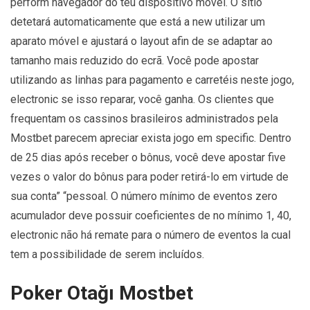
perform navegador do teu dispositivo móvel. O sítio
detetará automaticamente que está a new utilizar um
aparato móvel e ajustará o layout afin de se adaptar ao
tamanho mais reduzido do ecrã. Você pode apostar
utilizando as linhas para pagamento e carretéis neste jogo,
electronic se isso reparar, você ganha. Os clientes que
frequentam os cassinos brasileiros administrados pela
Mostbet parecem apreciar exista jogo em specific. Dentro
de 25 dias após receber o bônus, você deve apostar five
vezes o valor do bônus para poder retirá-lo em virtude de
sua conta” “pessoal. O número mínimo de eventos zero
acumulador deve possuir coeficientes de no mínimo 1, 40,
electronic não há remate para o número de eventos la cual
tem a possibilidade de serem incluídos.
Poker Otağı Mostbet