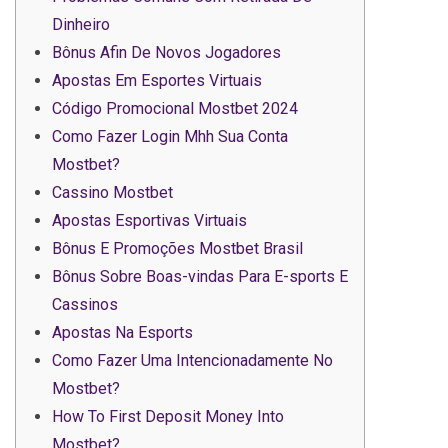
Dinheiro
Bônus Afin De Novos Jogadores
Apostas Em Esportes Virtuais
Código Promocional Mostbet 2024
Como Fazer Login Mhh Sua Conta
Mostbet?
Cassino Mostbet
Apostas Esportivas Virtuais
Bônus E Promoções Mostbet Brasil
Bônus Sobre Boas-vindas Para E-sports E
Cassinos
Apostas Na Esports
Como Fazer Uma Intencionadamente No
Mostbet?
How To First Deposit Money Into
Mostbet?