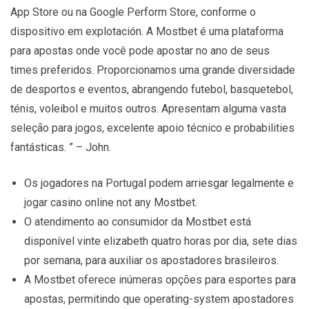
App Store ou na Google Perform Store, conforme o
dispositivo em explotación. A Mostbet é uma plataforma
para apostas onde você pode apostar no ano de seus
times preferidos. Proporcionamos uma grande diversidade
de desportos e eventos, abrangendo futebol, basquetebol,
ténis, voleibol e muitos outros. Apresentam alguma vasta
seleção para jogos, excelente apoio técnico e probabilities
fantásticas. ” – John.
Os jogadores na Portugal podem arriesgar legalmente e
jogar casino online not any Mostbet.
O atendimento ao consumidor da Mostbet está
disponível vinte elizabeth quatro horas por dia, sete dias
por semana, para auxiliar os apostadores brasileiros.
A Mostbet oferece inúmeras opções para esportes para
apostas, permitindo que operating-system apostadores