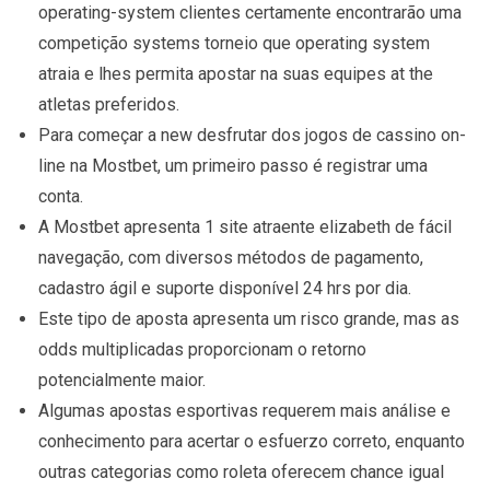
operating-system clientes certamente encontrarão uma
competição systems torneio que operating system
atraia e lhes permita apostar na suas equipes at the
atletas preferidos.
Para começar a new desfrutar dos jogos de cassino on-
line na Mostbet, um primeiro passo é registrar uma
conta.
A Mostbet apresenta 1 site atraente elizabeth de fácil
navegação, com diversos métodos de pagamento,
cadastro ágil e suporte disponível 24 hrs por dia.
Este tipo de aposta apresenta um risco grande, mas as
odds multiplicadas proporcionam o retorno
potencialmente maior.
Algumas apostas esportivas requerem mais análise e
conhecimento para acertar o esfuerzo correto, enquanto
outras categorias como roleta oferecem chance igual