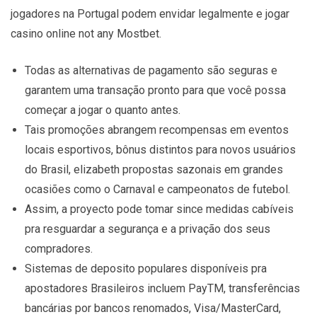
jogadores na Portugal podem envidar legalmente e jogar
casino online not any Mostbet.
Todas as alternativas de pagamento são seguras e
garantem uma transação pronto para que você possa
começar a jogar o quanto antes.
Tais promoções abrangem recompensas em eventos
locais esportivos, bônus distintos para novos usuários
do Brasil, elizabeth propostas sazonais em grandes
ocasiões como o Carnaval e campeonatos de futebol.
Assim, a proyecto pode tomar since medidas cabíveis
pra resguardar a segurança e a privação dos seus
compradores.
Sistemas de deposito populares disponíveis pra
apostadores Brasileiros incluem PayTM, transferências
bancárias por bancos renomados, Visa/MasterCard,