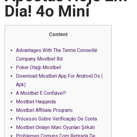
Dia! 4o Mini
Content
Advantages With The Terme Conseillé
Company Mostbet Bd
Poker Otağı Mostbet
Download Mostbet App For Android Os (
Apk)
A Mostbet É Confiável?
Mostbet Haqqında
Mostbet Affiliate Proqramı
Processo Sobre Verificação De Conta
Mostbet Onlayn Mərc Oyunları Şirkəti
Problemas Comuns Com Retirada De