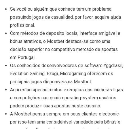
Se você ou alguém que conhece tem um problema
possuindo jogos de casualidad, por favor, acquire ajuda
profissional.
Com métodos de deposito locais, interface amigável e
bónus atrativos, o Mostbet destaca-se como uma
decisão superior no competitivo mercado de apostas
em Portugal.
Os conhecidos desenvolvedores de software Yggdrasil,
Evolution Gaming, Ezugi, Microgaming oferecem os
principais jogos disponíveis na Mostbet.
Aqui estão apenas muitos exemplos das inúmeras ligas
e competições nas quais operating-system usuários
podem produzir suas apostas neste cassino.
A Mostbet pensa sempre em seus clientes electronic
por isso tem uma considerável variedade para bônus e