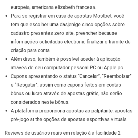
europeia, americana elizabeth francesa.
Para se registrar em casa de apostas Mostbet, você
tem que escolher uma dasjenige cinco opções sobre
cadastro presentes zero site, preencher because
informações solicitadas electronic finalizar o trâmite de
criação para conta.
Além disso, também é possível aceder à aplicação
através do seu computador pessoal PC ou Apple pc.
Cupons apresentando o status “Cancelar”, “Reembolsar”
e “Resgatar”, assim como cupons feitos em contas
bônus ou lucro através de apostas grátis, não serão
considerados neste bônus.
A plataforma proporciona apostas ao palpitante, apostas
pré-jogo at the opções de apostas esportivas virtuais.
Reviews de usuários reais em relação à a facilidade 2