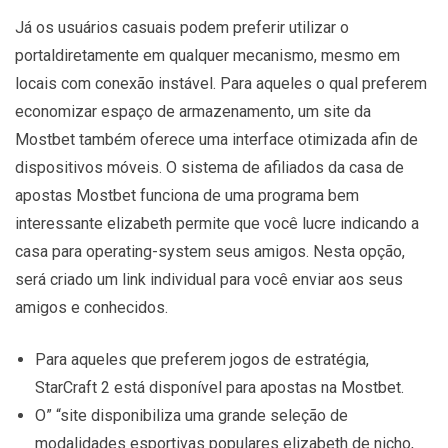
Já os usuários casuais podem preferir utilizar o
portaldiretamente em qualquer mecanismo, mesmo em
locais com conexão instável. Para aqueles o qual preferem
economizar espaço de armazenamento, um site da
Mostbet também oferece uma interface otimizada afin de
dispositivos móveis. O sistema de afiliados da casa de
apostas Mostbet funciona de uma programa bem
interessante elizabeth permite que você lucre indicando a
casa para operating-system seus amigos. Nesta opção,
será criado um link individual para você enviar aos seus
amigos e conhecidos.
Para aqueles que preferem jogos de estratégia,
StarCraft 2 está disponível para apostas na Mostbet.
O” “site disponibiliza uma grande seleção de
modalidades esportivas populares elizabeth de nicho,