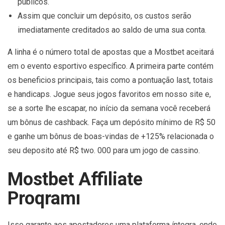
públicos.
Assim que concluir um depósito, os custos serão
imediatamente creditados ao saldo de uma sua conta.
A linha é o número total de apostas que a Mostbet aceitará
em o evento esportivo específico. A primeira parte contém
os beneficios principais, tais como a pontuação last, totais
e handicaps. Jogue seus jogos favoritos em nosso site e,
se a sorte lhe escapar, no início da semana você receberá
um bônus de cashback. Faça um depósito mínimo de R$ 50
e ganhe um bônus de boas-vindas de +125% relacionada o
seu deposito até R$ two. 000 para um jogo de cassino.
Mostbet Affiliate
Proqramı
Isso garante aos apostadores uma plataforma íntegra, onde