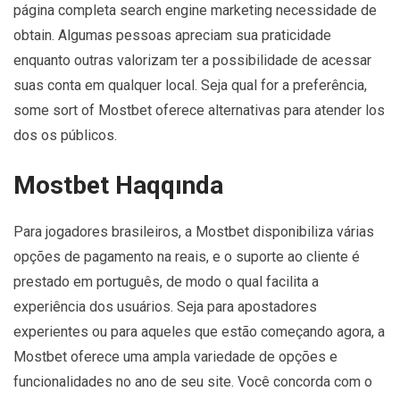
página completa search engine marketing necessidade de
obtain. Algumas pessoas apreciam sua praticidade
enquanto outras valorizam ter a possibilidade de acessar
suas conta em qualquer local. Seja qual for a preferência,
some sort of Mostbet oferece alternativas para atender los
dos os públicos.
Mostbet Haqqında
Para jogadores brasileiros, a Mostbet disponibiliza várias
opções de pagamento na reais, e o suporte ao cliente é
prestado em português, de modo o qual facilita a
experiência dos usuários. Seja para apostadores
experientes ou para aqueles que estão começando agora, a
Mostbet oferece uma ampla variedade de opções e
funcionalidades no ano de seu site. Você concorda com o