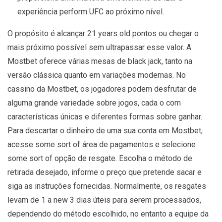
experiência perform UFC ao próximo nível.
O propósito é alcançar 21 years old pontos ou chegar o
mais próximo possível sem ultrapassar esse valor. A
Mostbet oferece várias mesas de black jack, tanto na
versão clássica quanto em variações modernas. No
cassino da Mostbet, os jogadores podem desfrutar de
alguma grande variedade sobre jogos, cada o com
características únicas e diferentes formas sobre ganhar.
Para descartar o dinheiro de uma sua conta em Mostbet,
acesse some sort of área de pagamentos e selecione
some sort of opção de resgate. Escolha o método de
retirada desejado, informe o preço que pretende sacar e
siga as instruções fornecidas. Normalmente, os resgates
levam de 1 a new 3 dias úteis para serem processados,
dependendo do método escolhido, no entanto a equipe da