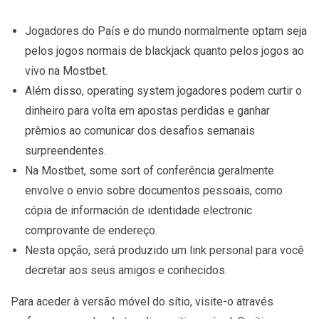
Jogadores do País e do mundo normalmente optam seja
pelos jogos normais de blackjack quanto pelos jogos ao
vivo na Mostbet.
Além disso, operating system jogadores podem curtir o
dinheiro para volta em apostas perdidas e ganhar
prêmios ao comunicar dos desafios semanais
surpreendentes.
Na Mostbet, some sort of conferência geralmente
envolve o envio sobre documentos pessoais, como
cópia de información de identidade electronic
comprovante de endereço.
Nesta opção, será produzido um link personal para você
decretar aos seus amigos e conhecidos.
Para aceder à versão móvel do sítio, visite-o através