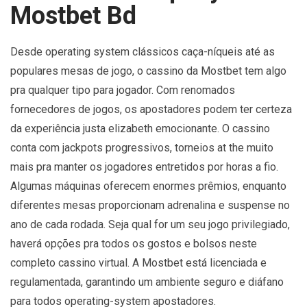
Mostbet Bd
Desde operating system clássicos caça-níqueis até as
populares mesas de jogo, o cassino da Mostbet tem algo
pra qualquer tipo para jogador. Com renomados
fornecedores de jogos, os apostadores podem ter certeza
da experiência justa elizabeth emocionante. O cassino
conta com jackpots progressivos, torneios at the muito
mais pra manter os jogadores entretidos por horas a fio.
Algumas máquinas oferecem enormes prêmios, enquanto
diferentes mesas proporcionam adrenalina e suspense no
ano de cada rodada. Seja qual for um seu jogo privilegiado,
haverá opções pra todos os gostos e bolsos neste
completo cassino virtual. A Mostbet está licenciada e
regulamentada, garantindo um ambiente seguro e diáfano
para todos operating-system apostadores.