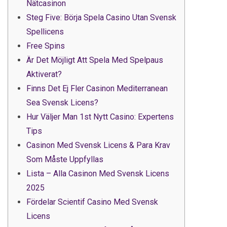
Nätcasinon
Steg Five: Börja Spela Casino Utan Svensk
Spellicens
Free Spins
Är Det Möjligt Att Spela Med Spelpaus
Aktiverat?
Finns Det Ej Fler Casinon Mediterranean
Sea Svensk Licens?
Hur Väljer Man 1st Nytt Casino: Expertens
Tips
Casinon Med Svensk Licens & Para Krav
Som Måste Uppfyllas
Lista – Alla Casinon Med Svensk Licens
2025
Fördelar Scientif Casino Med Svensk
Licens