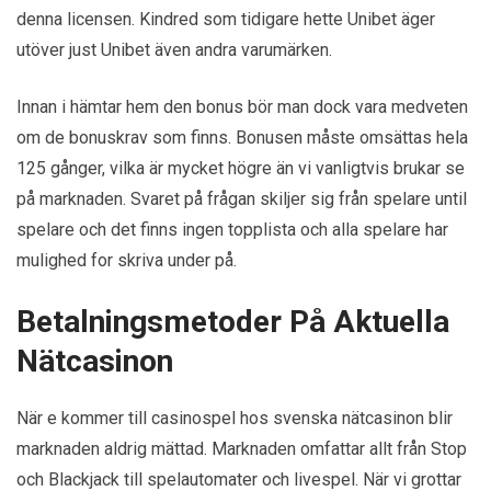
denna licensen. Kindred som tidigare hette Unibet äger
utöver just Unibet även andra varumärken.
Innan i hämtar hem den bonus bör man dock vara medveten
om de bonuskrav som finns. Bonusen måste omsättas hela
125 gånger, vilka är mycket högre än vi vanligtvis brukar se
på marknaden. Svaret på frågan skiljer sig från spelare until
spelare och det finns ingen topplista och alla spelare har
mulighed for skriva under på.
Betalningsmetoder På Aktuella
Nätcasinon
När e kommer till casinospel hos svenska nätcasinon blir
marknaden aldrig mättad. Marknaden omfattar allt från Stop
och Blackjack till spelautomater och livespel. När vi grottar