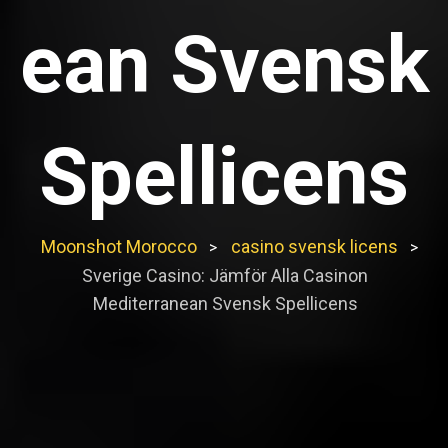
ean Svensk
Spellicens
Moonshot Morocco
casino svensk licens
>
>
Sverige Casino: Jämför Alla Casinon
Mediterranean Svensk Spellicens