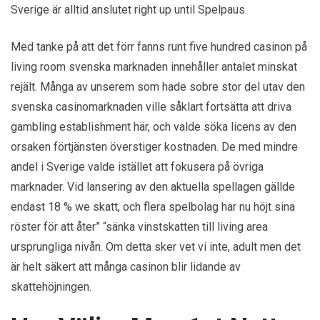
Sverige är alltid anslutet right up until Spelpaus.
Med tanke på att det förr fanns runt five hundred casinon på
living room svenska marknaden innehåller antalet minskat
rejält. Många av unserem som hade sobre stor del utav den
svenska casinomarknaden ville såklart fortsätta att driva
gambling establishment här, och valde söka licens av den
orsaken förtjänsten överstiger kostnaden. De med mindre
andel i Sverige valde istället att fokusera på övriga
marknader. Vid lansering av den aktuella spellagen gällde
endast 18 % we skatt, och flera spelbolag har nu höjt sina
röster för att åter” “sänka vinstskatten till living area
ursprungliga nivån. Om detta sker vet vi inte, adult men det
är helt säkert att många casinon blir lidande av
skattehöjningen.