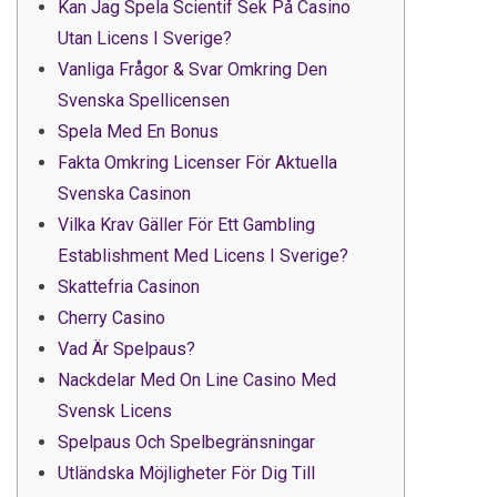
Kan Jag Spela Scientif Sek På Casino
Utan Licens I Sverige?
Vanliga Frågor & Svar Omkring Den
Svenska Spellicensen
Spela Med En Bonus
Fakta Omkring Licenser För Aktuella
Svenska Casinon
Vilka Krav Gäller För Ett Gambling
Establishment Med Licens I Sverige?
Skattefria Casinon
Cherry Casino
Vad Är Spelpaus?
Nackdelar Med On Line Casino Med
Svensk Licens
Spelpaus Och Spelbegränsningar
Utländska Möjligheter För Dig Till