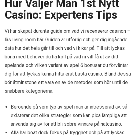
Hur Väljer Man 1st Nytt
Casino: Expertens Tips
Vi har skapat durante guide om vad vi recenserar casinon –
läs living room här. Guiden är utförlig och ger dig ingående
data hur det hela går till och vad vi kikar på. Till att lyckas
börja med behöver du ha koll på vad ni vill få ut av ditt
spelande och vilken variant av spel 6 bonusar du förväntar
dig för att lyckas kunna hitta erat bästa casino. Bland dessa
bör åtminstone ett vara en av de metoder som hör until de
snabbare kategorierna.
Beroende på vem typ av spel man är intresserad av, så
existerar det olika strategier som kan pica lämpliga att
använda sig av för att bli sobre vinnare på nätcasino.
Alla har boat dock fokus på trygghet och på att lyckas