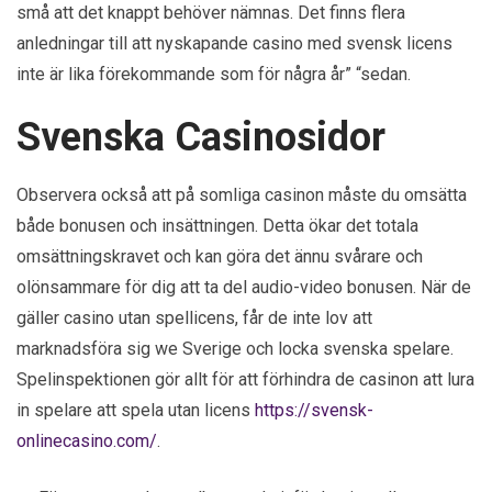
små att det knappt behöver nämnas. Det finns flera
anledningar till att nyskapande casino med svensk licens
inte är lika förekommande som för några år” “sedan.
Svenska Casinosidor
Observera också att på somliga casinon måste du omsätta
både bonusen och insättningen. Detta ökar det totala
omsättningskravet och kan göra det ännu svårare och
olönsammare för dig att ta del audio-video bonusen. När de
gäller casino utan spellicens, får de inte lov att
marknadsföra sig we Sverige och locka svenska spelare.
Spelinspektionen gör allt för att förhindra de casinon att lura
in spelare att spela utan licens
https://svensk-
onlinecasino.com/
.