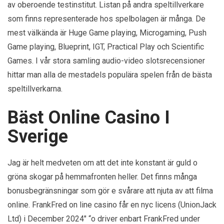
av oberoende testinstitut. Listan på andra speltillverkare
som finns representerade hos spelbolagen är många. De
mest välkända är Huge Game playing, Microgaming, Push
Game playing, Blueprint, IGT, Practical Play och Scientific
Games. I vår stora samling audio-video slotsrecensioner
hittar man alla de mestadels populära spelen från de bästa
speltillverkarna.
Bäst Online Casino I
Sverige
Jag är helt medveten om att det inte konstant är guld o
gröna skogar på hemmafronten heller. Det finns många
bonusbegränsningar som gör e svårare att njuta av att filma
online. FrankFred on line casino får en nyc licens (UnionJack
Ltd) i December 2024″ “o driver enbart FrankFred under