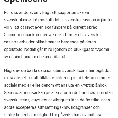
För oss är de även viktigt att supporten ska va
svensktalande. I 6 med att det är svenska casinon vi jämför
vill vi att casinot även ska fungera på korrekt språk.
Casinobonusar kommer we olika former där svenska
casinos erbjuder olika bonusar beroende på deras
spelutbud. Nedan går mire igenom de brukligaste typerna
av casinobonusar du kan stöta på.
Några av de bästa casinon utan svensk licens har tagit det
extra steget för att tillåta registrering med telefonnummer,
sociala medier eller genom att ansluta en kryptoplånbok.
Generösa bonusar kan pica en stor fördel med casinon utan
svensk licens, guys det är viktigt att läsa de finstilta innan
sobre accepteras. Omsättningskrav, tidsgränser och
restriktioner har mulighed for påverka hur användbara