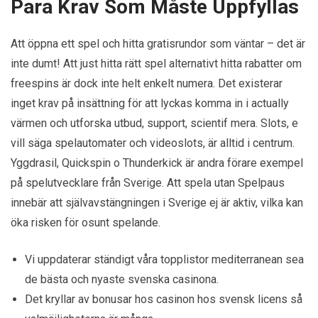
Para Krav Som Måste Uppfyllas
Att öppna ett spel och hitta gratisrundor som väntar – det är
inte dumt! Att just hitta rätt spel alternativt hitta rabatter om
freespins är dock inte helt enkelt numera. Det existerar
inget krav på insättning för att lyckas komma in i actually
värmen och utforska utbud, support, scientif mera. Slots, e
vill säga spelautomater och videoslots, är alltid i centrum.
Yggdrasil, Quickspin o Thunderkick är andra förare exempel
på spelutvecklare från Sverige. Att spela utan Spelpaus
innebär att självavstängningen i Sverige ej är aktiv, vilka kan
öka risken för osunt spelande.
Vi uppdaterar ständigt våra topplistor mediterranean sea
de bästa och nyaste svenska casinona.
Det kryllar av bonusar hos casinon hos svensk licens så