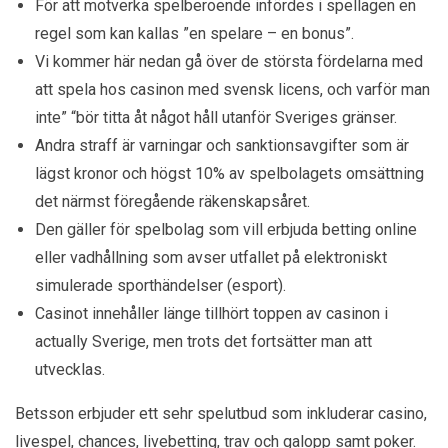
För att motverka spelberoende infördes i spellagen en
regel som kan kallas ”en spelare – en bonus”.
Vi kommer här nedan gå över de största fördelarna med
att spela hos casinon med svensk licens, och varför man
inte” “bör titta åt något håll utanför Sveriges gränser.
Andra straff är varningar och sanktionsavgifter som är
lägst kronor och högst 10% av spelbolagets omsättning
det närmst föregående räkenskapsåret.
Den gäller för spelbolag som vill erbjuda betting online
eller vadhållning som avser utfallet på elektroniskt
simulerade sporthändelser (esport).
Casinot innehåller länge tillhört toppen av casinon i
actually Sverige, men trots det fortsätter man att
utvecklas.
Betsson erbjuder ett sehr spelutbud som inkluderar casino,
livespel, chances, livebetting, trav och galopp samt poker.