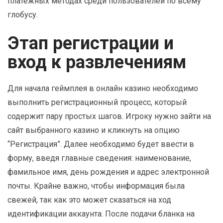
платежных методах среди пользователей по всему
глобусу.
Этап регистрации и
вход к развлечениям
Для начала геймплея в онлайн казино необходимо
выполнить регистрационный процесс, который
содержит пару простых шагов. Игроку нужно зайти на
сайт выбранного казино и кликнуть на опцию
“Регистрация”. Далее необходимо будет ввести в
форму, введя главные сведения: наименование,
фамильное имя, день рождения и адрес электронной
почты. Крайне важно, чтобы информация была
свежей, так как это может сказаться на ход
идентификации аккаунта. После подачи бланка на