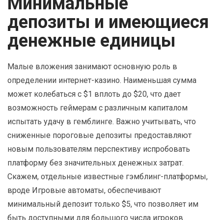
Минимальные
депозиты и имеющиеся
денежные единицы
Малые вложения занимают основную роль в
определении интернет-казино. Наименьшая сумма
может колебаться с $1 вплоть до $20, что дает
возможность геймерам с различным капиталом
испытать удачу в гемблинге. Важно учитывать, что
сниженные пороговые депозиты предоставляют
новым пользователям перспективу испробовать
платформу без значительных денежных затрат.
Скажем, отдельные известные гэмблинг-платформы,
вроде Игровые автоматы, обеспечивают
минимальный депозит только $5, что позволяет им
быть доступными для большого числа игроков.