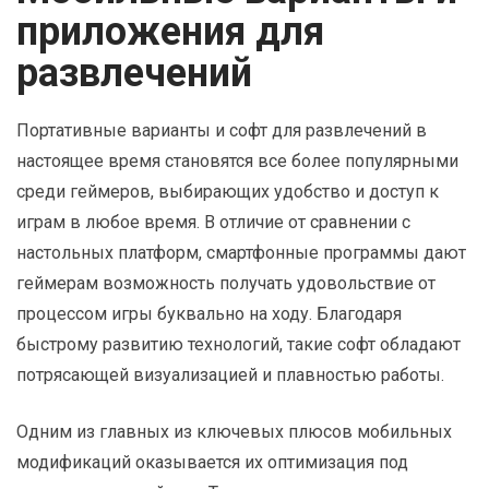
приложения для
развлечений
Портативные варианты и софт для развлечений в
настоящее время становятся все более популярными
среди геймеров, выбирающих удобство и доступ к
играм в любое время. В отличие от сравнении с
настольных платформ, смартфонные программы дают
геймерам возможность получать удовольствие от
процессом игры буквально на ходу. Благодаря
быстрому развитию технологий, такие софт обладают
потрясающей визуализацией и плавностью работы.
Одним из главных из ключевых плюсов мобильных
модификаций оказывается их оптимизация под