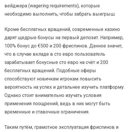
вейджера (wagering requirements), которые
необходимо выполнить, чтобы забрать выигрыш.
Кроме бесплатных вращений, современные казино
дарят щедрые бонусы на первый депозит. Например,
100% бонус до €500 и 200 фриспинов. Данное значит,
что в случае вкладе в сто евро пользователь
зарабатывает бонусные сто евро на счёт и 200
бесплатных вращений. Подобные оферы
способствуют новичкам игрокам повысить
вероятность на успех и детальнее изучить платформу.
Однако стоит внимательно изучать условия
применения поощрений, ведь в них могут быть
временные и ставочные ограничения.
Таким путём, грамотное эксплуатация фриспинов и