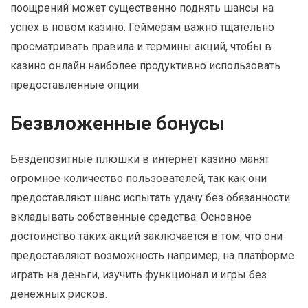
поощрений может существенно поднять шансы на
успех в новом казино. Геймерам важно тщательно
просматривать правила и термины акций, чтобы в
казино онлайн наиболее продуктивно использовать
предоставленные опции.
Безвложенные бонусы
Бездепозитные плюшки в интернет казино манят
огромное количество пользователей, так как они
предоставляют шанс испытать удачу без обязанности
вкладывать собственные средства. Основное
достоинство таких акций заключается в том, что они
предоставляют возможность например, на платформе
играть на деньги, изучить функционал и игры без
денежных рисков.