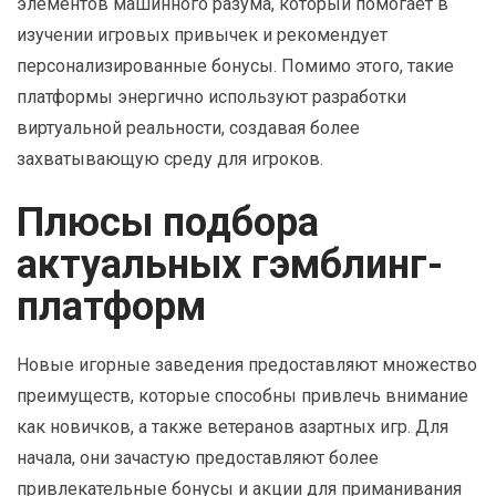
элементов машинного разума, который помогает в
изучении игровых привычек и рекомендует
персонализированные бонусы. Помимо этого, такие
платформы энергично используют разработки
виртуальной реальности, создавая более
захватывающую среду для игроков.
Плюсы подбора
актуальных гэмблинг-
платформ
Новые игорные заведения предоставляют множество
преимуществ, которые способны привлечь внимание
как новичков, а также ветеранов азартных игр. Для
начала, они зачастую предоставляют более
привлекательные бонусы и акции для приманивания