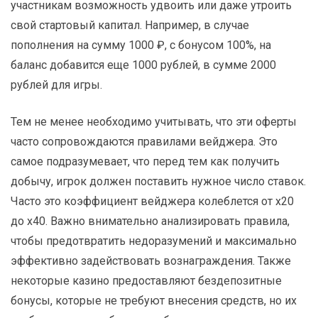
участникам возможность удвоить или даже утроить
свой стартовый капитал. Например, в случае
пополнения на сумму 1000 ₽, с бонусом 100%, на
баланс добавится еще 1000 рублей, в сумме 2000
рублей для игры.
Тем не менее необходимо учитывать, что эти оферты
часто сопровождаются правилами вейджера. Это
самое подразумевает, что перед тем как получить
добычу, игрок должен поставить нужное число ставок.
Часто это коэффициент вейджера колеблется от x20
до x40. Важно внимательно анализировать правила,
чтобы предотвратить недоразумений и максимально
эффективно задействовать вознаграждения. Также
некоторые казино предоставляют бездепозитные
бонусы, которые не требуют внесения средств, но их