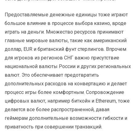
Предоставляемые денежные единицы тоже играют
большое влияние в процессе выбора казино, вроде
играть на деньги. Множество ресурсов принимают
главные мировые валюты, такие как американский
доллар, EUR и британский фунт стерлингов. Впрочем
для игроков из регионов СНГ важно присутствие
национальной валюты России и других региональных
валют. Это обеспечивает предотвратить
дополнительных расходов на конвертацию и делает
процесс игры более комфортным. Сопровождение
цифровых валют, например биткойн и Ethereum, тоже
делается все более распространенной, давая
геймерам дополнительные возможности гибкости и
приватность при совершении транзакций.