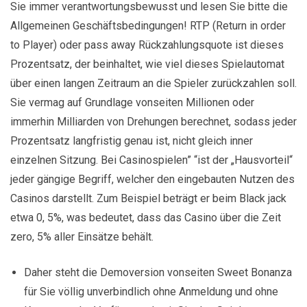
Sie immer verantwortungsbewusst und lesen Sie bitte die
Allgemeinen Geschäftsbedingungen! RTP (Return in order
to Player) oder pass away Rückzahlungsquote ist dieses
Prozentsatz, der beinhaltet, wie viel dieses Spielautomat
über einen langen Zeitraum an die Spieler zurückzahlen soll.
Sie vermag auf Grundlage vonseiten Millionen oder
immerhin Milliarden von Drehungen berechnet, sodass jeder
Prozentsatz langfristig genau ist, nicht gleich inner
einzelnen Sitzung. Bei Casinospielen” “ist der „Hausvorteil“
jeder gängige Begriff, welcher den eingebauten Nutzen des
Casinos darstellt. Zum Beispiel beträgt er beim Black jack
etwa 0, 5%, was bedeutet, dass das Casino über die Zeit
zero, 5% aller Einsätze behält.
Daher steht die Demoversion vonseiten Sweet Bonanza
für Sie völlig unverbindlich ohne Anmeldung und ohne