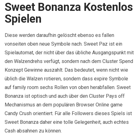
Sweet Bonanza Kostenlos
Spielen
Diese werden daraufhin gelöscht ebenso es fallen
vonseiten oben neue Symbole nach. Sweet Paz ist ein
Spielautomat, der nicht über das übliche Ausgangspunkt mit
den Walzendrehs verfügt, sondern nach dem Cluster Spend
Konzept Gewinne auszahlt. Das bedeutet, wenn nicht wie
üblich die Walzen rotieren, sondern dass expire Symbole
auf family room sechs Rollen von oben herabfallen. Sweet
Bonanza ist optisch und auch über den Cluster Pays off
Mechanismus an dem populären Browser Online game
Candy Crush orientiert. Für alle Followers dieses Spiels ist
Sweet Bonanza daher eine tolle Gelegenheit, auch echtes
Cash absahnen zu können.