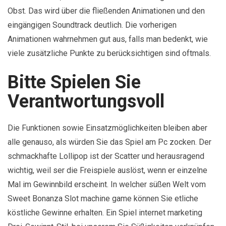
Obst. Das wird über die fließenden Animationen und den
eingängigen Soundtrack deutlich. Die vorherigen
Animationen wahrnehmen gut aus, falls man bedenkt, wie
viele zusätzliche Punkte zu berücksichtigen sind oftmals.
Bitte Spielen Sie
Verantwortungsvoll
Die Funktionen sowie Einsatzmöglichkeiten bleiben aber
alle genauso, als würden Sie das Spiel am Pc zocken. Der
schmackhafte Lollipop ist der Scatter und herausragend
wichtig, weil ser die Freispiele auslöst, wenn er einzelne
Mal im Gewinnbild erscheint. In welcher süßen Welt vom
Sweet Bonanza Slot machine game können Sie etliche
köstliche Gewinne erhalten. Ein Spiel internet marketing