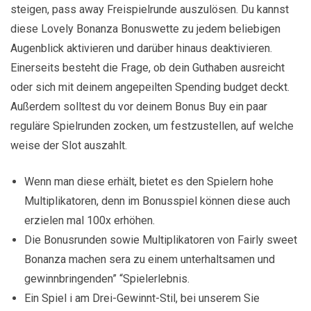
steigen, pass away Freispielrunde auszulösen. Du kannst
diese Lovely Bonanza Bonuswette zu jedem beliebigen
Augenblick aktivieren und darüber hinaus deaktivieren.
Einerseits besteht die Frage, ob dein Guthaben ausreicht
oder sich mit deinem angepeilten Spending budget deckt.
Außerdem solltest du vor deinem Bonus Buy ein paar
reguläre Spielrunden zocken, um festzustellen, auf welche
weise der Slot auszahlt.
Wenn man diese erhält, bietet es den Spielern hohe
Multiplikatoren, denn im Bonusspiel können diese auch
erzielen mal 100x erhöhen.
Die Bonusrunden sowie Multiplikatoren von Fairly sweet
Bonanza machen sera zu einem unterhaltsamen und
gewinnbringenden” “Spielerlebnis.
Ein Spiel i am Drei-Gewinnt-Stil, bei unserem Sie