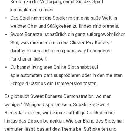
Kosten zu der Verfügung, damit Sie das Spiel
kennenlernen können.
Das Spiel nimmt die Spieler mit in eine süße Welt, in
welcher Obst und Süßigkeiten zu finden sind oftmals.
Sweet Bonanza ist natürlich ein ganz außergewöhnlicher
Slot, was einander durch das Cluster Pay Konzept
darüber hinaus auch durch pass away besonderen
Funktionen äußert.
Du kannst living area Online Slot snabbt auf
spielautomaten. para ausprobieren oder in den meisten
Echtgeld Casinos die Demoversion testen.
Es gibt auch Sweet Bonanza Demonstration, wo man
weniger” “Mulighed spielen kann. Sobald Sie Sweet
Bienestar spielen, wird expire auffällige Grafik darüber
hinaus das Design bemerken. Wie der Brand des Slots nun
vermuten lässt, basiert das Thema bei Süßigkeiten und