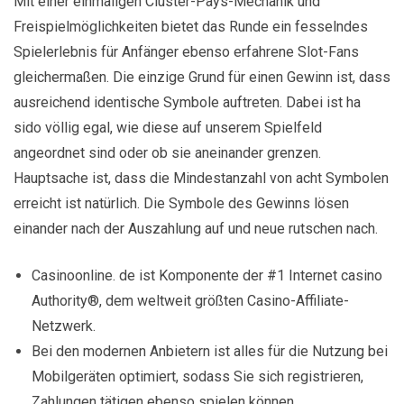
Mit einer einmaligen Cluster-Pays-Mechanik und
Freispielmöglichkeiten bietet das Runde ein fesselndes
Spielerlebnis für Anfänger ebenso erfahrene Slot-Fans
gleichermaßen. Die einzige Grund für einen Gewinn ist, dass
ausreichend identische Symbole auftreten. Dabei ist ha
sido völlig egal, wie diese auf unserem Spielfeld
angeordnet sind oder ob sie aneinander grenzen.
Hauptsache ist, dass die Mindestanzahl von acht Symbolen
erreicht ist natürlich. Die Symbole des Gewinns lösen
einander nach der Auszahlung auf und neue rutschen nach.
Casinoonline. de ist Komponente der #1 Internet casino
Authority®, dem weltweit größten Casino-Affiliate-
Netzwerk.
Bei den modernen Anbietern ist alles für die Nutzung bei
Mobilgeräten optimiert, sodass Sie sich registrieren,
Zahlungen tätigen ebenso spielen können.