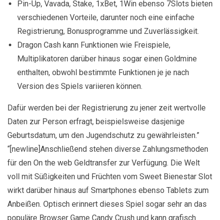
Pin-Up, Vavada, Stake, 1xBet, 1Win ebenso 7Slots bieten
verschiedenen Vorteile, darunter noch eine einfache
Registrierung, Bonusprogramme und Zuverlässigkeit.
Dragon Cash kann Funktionen wie Freispiele,
Multiplikatoren darüber hinaus sogar einen Goldmine
enthalten, obwohl bestimmte Funktionen je je nach
Version des Spiels variieren können.
Dafür werden bei der Registrierung zu jener zeit wertvolle
Daten zur Person erfragt, beispielsweise dasjenige
Geburtsdatum, um den Jugendschutz zu gewährleisten.”
“[newline]Anschließend stehen diverse Zahlungsmethoden
für den On the web Geldtransfer zur Verfügung. Die Welt
voll mit Süßigkeiten und Früchten vom Sweet Bienestar Slot
wirkt darüber hinaus auf Smartphones ebenso Tablets zum
Anbeißen. Optisch erinnert dieses Spiel sogar sehr an das
populäre Browser Game Candy Crush und kann grafisch