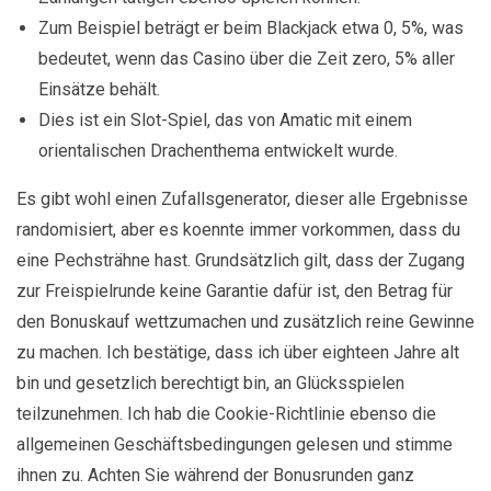
Zum Beispiel beträgt er beim Blackjack etwa 0, 5%, was
bedeutet, wenn das Casino über die Zeit zero, 5% aller
Einsätze behält.
Dies ist ein Slot-Spiel, das von Amatic mit einem
orientalischen Drachenthema entwickelt wurde.
Es gibt wohl einen Zufallsgenerator, dieser alle Ergebnisse
randomisiert, aber es koennte immer vorkommen, dass du
eine Pechsträhne hast. Grundsätzlich gilt, dass der Zugang
zur Freispielrunde keine Garantie dafür ist, den Betrag für
den Bonuskauf wettzumachen und zusätzlich reine Gewinne
zu machen. Ich bestätige, dass ich über eighteen Jahre alt
bin und gesetzlich berechtigt bin, an Glücksspielen
teilzunehmen. Ich hab die Cookie-Richtlinie ebenso die
allgemeinen Geschäftsbedingungen gelesen und stimme
ihnen zu. Achten Sie während der Bonusrunden ganz