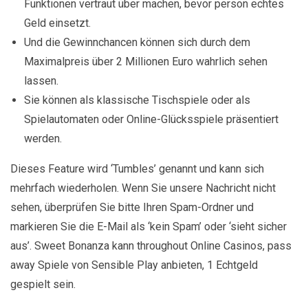
Funktionen vertraut über machen, bevor person echtes
Geld einsetzt.
Und die Gewinnchancen können sich durch dem
Maximalpreis über 2 Millionen Euro wahrlich sehen
lassen.
Sie können als klassische Tischspiele oder als
Spielautomaten oder Online-Glücksspiele präsentiert
werden.
Dieses Feature wird ‘Tumbles’ genannt und kann sich
mehrfach wiederholen. Wenn Sie unsere Nachricht nicht
sehen, überprüfen Sie bitte Ihren Spam-Ordner und
markieren Sie die E-Mail als ‘kein Spam’ oder ‘sieht sicher
aus’. Sweet Bonanza kann throughout Online Casinos, pass
away Spiele von Sensible Play anbieten, 1 Echtgeld
gespielt sein.