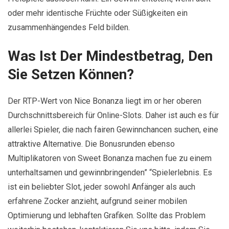
oder mehr identische Früchte oder Süßigkeiten ein
zusammenhängendes Feld bilden.
Was Ist Der Mindestbetrag, Den
Sie Setzen Können?
Der RTP-Wert von Nice Bonanza liegt im or her oberen
Durchschnittsbereich für Online-Slots. Daher ist auch es für
allerlei Spieler, die nach fairen Gewinnchancen suchen, eine
attraktive Alternative. Die Bonusrunden ebenso
Multiplikatoren von Sweet Bonanza machen fue zu einem
unterhaltsamen und gewinnbringenden” “Spielerlebnis. Es
ist ein beliebter Slot, jeder sowohl Anfänger als auch
erfahrene Zocker anzieht, aufgrund seiner mobilen
Optimierung und lebhaften Grafiken. Sollte das Problem