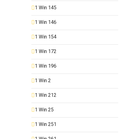
1 Win 145
1 Win 146
1 Win 154
1 Win 172
1 Win 196
1 Win 2
1 Win 212
1 Win 25
1 Win 251
1 Win 261