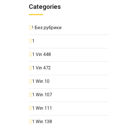
Categories
! Без рубрики
1
1 Vin 448
1 Vin 472
1 Win 10
1 Win 107
1 Win 111
1 Win 138