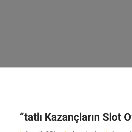
“tatlı Kazançların Slot 