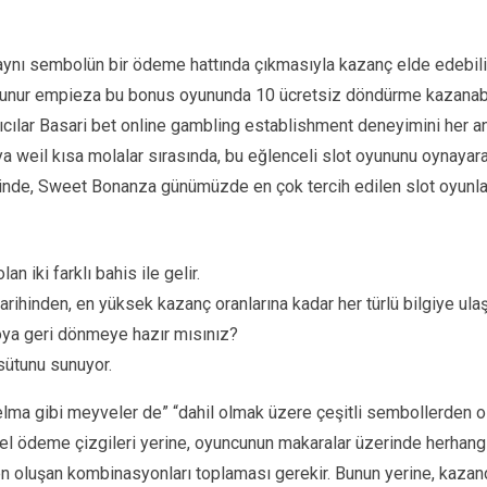
 aynı sembolün bir ödeme hattında çıkmasıyla kazanç elde edebili
unur empieza bu bonus oyununda 10 ücretsiz döndürme kazanabil
ılar Вasari bet online gambling establishment deneyimini her a
 ya weil kısa molalar sırasında, bu eğlenceli slot oyununu oynayara
cesinde, Sweet Bonanza günümüzde en çok tercih edilen slot oyunla
n iki farklı bahis ile gelir.
rihinden, en yüksek kazanç oranlarına kadar her türlü bilgiye ulaş
oya geri dönmeye hazır mısınız?
sütunu sunuyor.
lma gibi meyveler de” “dahil olmak üzere çeşitli sembollerden o
ksel ödeme çizgileri yerine, oyuncunun makaralar üzerinde herhangi
 oluşan kombinasyonları toplaması gerekir. Bunun yerine, kazan