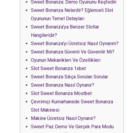
Sweet Bonanza: Demo Oyununu Keşfedin
Sweet Bonanza Nelerdir? Eğlenceli Slot
Oyununun Temel Detayları
Sweet Bonanza’ya Benzer Slotlar
Hangileridir?
Sweet Bonanza’yı Ücretsiz Nasıl Oynarım?
Sweet Bonanza Güvenli Ve Güvenilir Mi?
Oyunun Mekanikleri Ve Özellikleri
Slot Sweet Bonanza 1xbet
Sweet Bonanza Sıkça Sorulan Sorular
Sweet Bonanza Nasıl Oynanır?
Slot Sweet Bonanza Mostbet
Çevrimiçi Kumarhanede Sweet Bonanza
Slot Makinesi
Makine Ücretsiz Nasıl Oynanır?
Sweet Paz Demo Ve Gerçek Para Modu