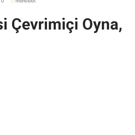
 0
monoslot
i Çevrimiçi Oyna,