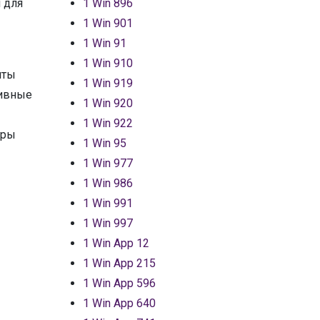
 для
1 Win 896
1 Win 901
1 Win 91
1 Win 910
нты
1 Win 919
зивные
1 Win 920
1 Win 922
гры
1 Win 95
1 Win 977
1 Win 986
1 Win 991
1 Win 997
1 Win App 12
1 Win App 215
1 Win App 596
ы
1 Win App 640