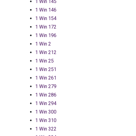
1 Win 145
1 Win 146
1 Win 154
1 Win 172
1 Win 196
1 Win 2
1 Win 212
1 Win 25
1 Win 251
1 Win 261
1 Win 279
1 Win 286
1 Win 294
1 Win 300
1 Win 310
1 Win 322