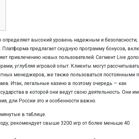
о определяет высокий уровень надежным и безопасности,
 Платформа предлагает скудную программу бонусов, вкл
няет привлечению новых пользователей. Сегмент Live допо
ми, углубляя игровой опыт. Клиенты могут рассчитывать
ытных менеджеров, же также пользоваться постоянными 
ев. Итак, легальные казино в поэтому очередь — как
осударства в которой они ведут свою деятельность. Они и
ия, дли России это и особенности важно.
мянутые в таблице.
 году, рекомендует свыше 3200 игр от более меньше 40