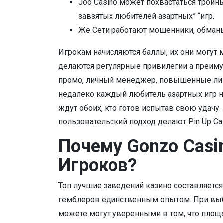
Joo Casino может похвастаться тройн
завзятых любителей азартных” “игр.
Же Сети работают мошенники, обма
Игрокам начисляются баллы, их они могут 
делаются регулярные привилегии а преим
промо, личный менеджер, повышенные лими
недалеко каждый любитель азартных игр на
ждут обоих, кто готов испытав свою удач
пользовательский подход делают Pin Up Ca
Почему Gonzo Casi
Игроков?
Топ лучшие заведений казино составляется
гемблеров единственным опытом. При выб
можете могут уверенными в том, что пло